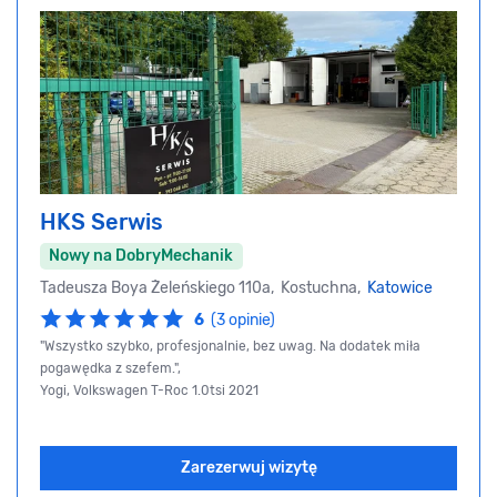
HKS Serwis
Nowy na DobryMechanik
Tadeusza Boya Żeleńskiego 110a, Kostuchna,
Katowice
6
(3 opinie)
"Wszystko szybko, profesjonalnie, bez uwag. Na dodatek miła
pogawędka z szefem.",
Yogi, Volkswagen T-Roc 1.0tsi 2021
Zarezerwuj wizytę