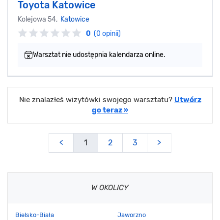
Toyota Katowice
Kolejowa 54,
Katowice
0
(0 opinii)
Warsztat nie udostępnia kalendarza online.
Nie znalazłeś wizytówki swojego warsztatu?
Utwórz
go teraz »
<
1
2
3
>
W OKOLICY
Bielsko-Biała
Jaworzno