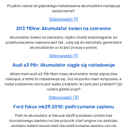
Po jakim czasie od głębokiego rozładowania akumulatora następuje
zasiarczenie?
Odpowiedzi (1)
203 110kw: Akumulator świeci na czerwono
Akumulator świeci na czerwono, ciężko chodzi wspomaganie, po
przetłumaczenie napisane jest tak ; udaj się do warsztatu generatora
akumulatorów co to jest proszę o pomoc
Odpowiedzi (1)
Audi a3 98r: Akumulator ciągle się rozładowuje
Witam mam audi a3 98r Mam nowy akumulator mniej więcej dwa
miesiące, a mimo to rozładowuje się. Już wszystko mam wyłączone, a
nadal codziennie ranno jest walka z kablami. W czym jest problem? Czy
ucieka gdzieś prąd?
Odpowiedzi (3)
Ford fokus mk2fl 2010: podtrzymanie zapłonu
Padł mi akumulator w fokusie mk2fl posiadam system bez
kluczykowego zapłonu na tzw przyscik start engine czy podczas
wymiany baterii muszę mieć tzw podtrzymanie zapłonu czy nie