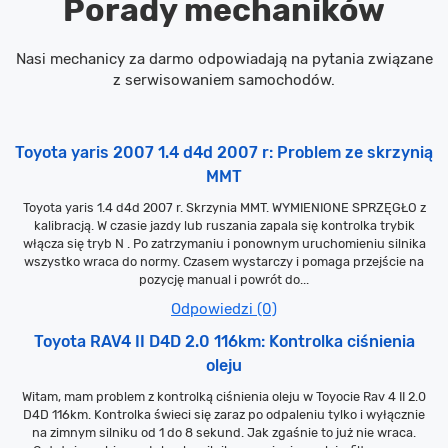
Porady mechaników
Nasi mechanicy za darmo odpowiadają na pytania związane
z serwisowaniem samochodów.
Toyota yaris 2007 1.4 d4d 2007 r: Problem ze skrzynią
MMT
Toyota yaris 1.4 d4d 2007 r. Skrzynia MMT. WYMIENIONE SPRZĘGŁO z
kalibracją. W czasie jazdy lub ruszania zapala się kontrolka trybik
włącza się tryb N . Po zatrzymaniu i ponownym uruchomieniu silnika
wszystko wraca do normy. Czasem wystarczy i pomaga przejście na
pozycję manual i powrót do...
Odpowiedzi (0)
Toyota RAV4 II D4D 2.0 116km: Kontrolka ciśnienia
oleju
Witam, mam problem z kontrolką ciśnienia oleju w Toyocie Rav 4 II 2.0
D4D 116km. Kontrolka świeci się zaraz po odpaleniu tylko i wyłącznie
na zimnym silniku od 1 do 8 sekund. Jak zgaśnie to już nie wraca.