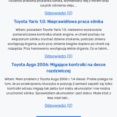
Ostatnio zrobiona płukanka silnika, wymieniony olej z filtrem oraz
czujnik ciśnienia oleju....
Odpowiedzi (0)
Toyota Yaris 1.0: Nieprawidłowa praca silnika
Witam, posiadam Toyote Yaris 1.0, niedawno wyskoczyła
pomarańczowa kontrolka check engine, w chwili postoju na
włączonym silniku słychać dziwne stukanie, podczas zmiany
występują drgania, auto przy zmianie biegów dopiero po chwili się
rozpędza. Przy hamowaniu występują lekkie drgania. Co w takim...
Odpowiedzi (0)
Toyota Aygo 2006: Migające kontrolki na desce
rozdzielczej
Witam. Mam problem z Toyota Aygo 2006 r. 1.4 diesel. Proble polega na
tym, że po przekręceniu kluczyka w pozycję 2 zamiast zapalić się tylko
kontrolki odrazu migają tak jakby był słaby akumulator i nie można
uruchomić silnika. Sprawdziłem akumulator i jest dobry. Może ktoś z
Was miał taki...
Odpowiedzi (0)