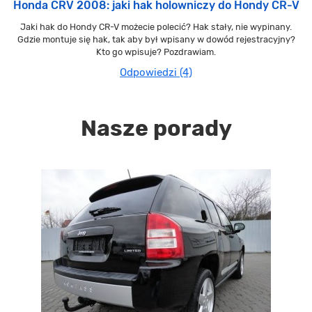
Honda CRV 2008: jaki hak holowniczy do Hondy CR-V
Jaki hak do Hondy CR-V możecie polecić? Hak stały, nie wypinany.
Gdzie montuje się hak, tak aby był wpisany w dowód rejestracyjny?
Kto go wpisuje? Pozdrawiam.
Odpowiedzi (4)
Nasze porady