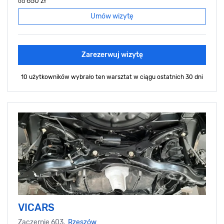
650 zł
od
Umów wizytę
Zarezerwuj wizytę
10 użytkowników wybrało ten warsztat
w ciągu ostatnich 30 dni
VICARS
Zaczernie 603,
Rzeszów