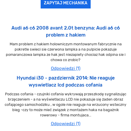
ZAPYTAJ MECHANIKA
Audi a6 c6 2008 avant 2.0t benzyna: Audi a6 c6
problem z hakiem
Mam problem z hakiem holowniczym montowanym fabrycznie na
pokretle swieci sie czerwona lampka a na pulpicie pokazuje
pomaranczowa lampka ze hak jest niezapiety chociaz hak odpina sie i
chowa co zrobic?
Odpowiedzi (1)
Hyundai i30 - pazdziernik 2014: Nie reaguje
wyswietlacz lcd podczas cofania
Podczas cofania - czujniki cofania wykrywają przeszkodę sygnalizując
brzęczeniem - a na wyświetlaczu LCD nie pokazuje się żaden obraz
cofającego samochodziku , w ogole nie reaguje na wrzucony wsteczny
bieg -czy to może mieć związek z montażem haka na bagażnik
rowerowy - firma montujaca...
Odpowiedzi (1)