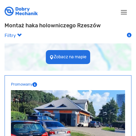
Toggle
naviga
Montaż haka holowniczego Rzeszów
Filtry
Zobacz na mapie
Promowany