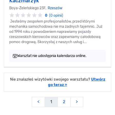
Kaczmarzyk
Boya-Żeleńskiego 23F,
Rzeszów
0
(0 opinii)
Jesteśmy zespołem profesjonalistów, przed którymi
mechanika samochodowa nie ma żadnych tajemnic. Już
od 1994 roku z powodzeniem naprawiamy pojazdy
rzeszowskich kierowców oraz zapewniamy całodobową
pomoc drogową. Skorzystaj z naszych usług i...
Warsztat nie udostępnia kalendarza online.
Nie znalazłeś wizytówki swojego warsztatu?
Utwórz
go teraz »
<
1
2
>