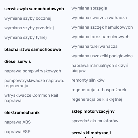
wymiana sprzęgła
serwis szyb samochodowych
wymiana sworznia wahacza
wymiana szyby bocznej
wymiana szczęk hamulcowych
wymiana szyby przedniej
wymiana tarcz hamulcowych
wymiana szyby tylnej
wymiana tulei wahacza
blacharstwo samochodowe
wymiana uszczelki pod głowicą
diesel serwis
naprawa manualnych skrzyń
biegów
naprawa pomp wtryskowych
remonty silników
pompowtryskiwacze naprawa,
regeneracja
regeneracja turbosprężarek
wtryskiwacze Common Rail
regeneracja belki skrętnej
naprawa
sklep motoryzacyjny
elektromechanik
sprzedaż akumulatorów
naprawa ABS
naprawa ESP
serwis klimatyzacji