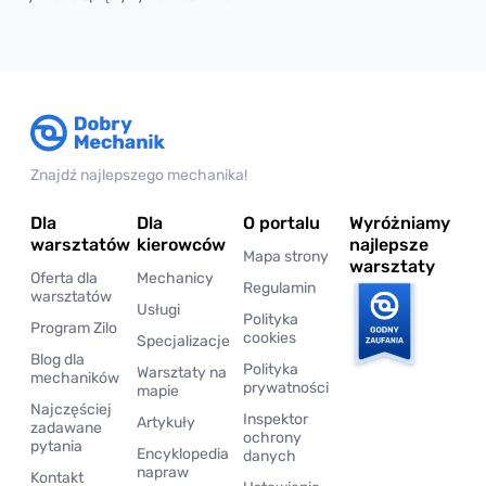
Znajdź najlepszego mechanika!
Dla
Dla
O portalu
Wyróżniamy
warsztatów
kierowców
najlepsze
Mapa strony
warsztaty
Oferta dla
Mechanicy
Regulamin
warsztatów
Usługi
Polityka
Program Zilo
cookies
Specjalizacje
Blog dla
Polityka
Warsztaty na
mechaników
prywatności
mapie
Najczęściej
Inspektor
Artykuły
zadawane
ochrony
pytania
Encyklopedia
danych
napraw
Kontakt