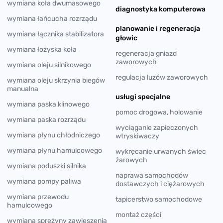
wymiana koła dwumasowego
diagnostyka komputerowa
wymiana łańcucha rozrządu
planowanie i regeneracja
wymiana łącznika stabilizatora
głowic
wymiana łożyska koła
regeneracja gniazd
zaworowych
wymiana oleju silnikowego
regulacja luzów zaworowych
wymiana oleju skrzynia biegów
manualna
usługi specjalne
wymiana paska klinowego
pomoc drogowa, holowanie
wymiana paska rozrządu
wyciąganie zapieczonych
wymiana płynu chłodniczego
wtryskiwaczy
wymiana płynu hamulcowego
wykręcanie urwanych świec
żarowych
wymiana poduszki silnika
naprawa samochodów
wymiana pompy paliwa
dostawczych i ciężarowych
wymiana przewodu
tapicerstwo samochodowe
hamulcowego
montaż części
wymiana sprężyny zawieszenia