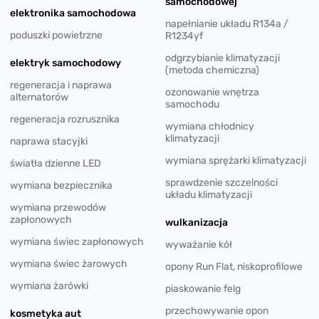
samochodowej
elektronika samochodowa
napełnianie układu R134a /
poduszki powietrzne
R1234yf
odgrzybianie klimatyzacji
elektryk samochodowy
(metoda chemiczna)
regeneracja i naprawa
ozonowanie wnętrza
alternatorów
samochodu
regeneracja rozrusznika
wymiana chłodnicy
klimatyzacji
naprawa stacyjki
wymiana sprężarki klimatyzacji
światła dzienne LED
sprawdzenie szczelności
wymiana bezpiecznika
układu klimatyzacji
wymiana przewodów
zapłonowych
wulkanizacja
wymiana świec zapłonowych
wyważanie kół
wymiana świec żarowych
opony Run Flat, niskoprofilowe
wymiana żarówki
piaskowanie felg
przechowywanie opon
kosmetyka aut