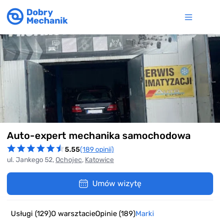
Item
Auto-expert mechanika samochodowa
1
of
5.55
(189 opinii)
4
ul. Jankego 52,
Ochojec
,
Katowice
Umów wizytę
Usługi
(129)
O warsztacie
Opinie
(189)
Marki