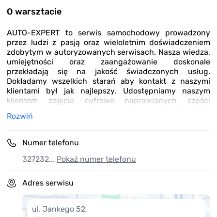
O warsztacie
AUTO-EXPERT to serwis samochodowy prowadzony
przez ludzi z pasją oraz wieloletnim doświadczeniem
zdobytym w autoryzowanych serwisach. Nasza wiedza,
umiejętności oraz zaangażowanie doskonale
przekładają się na jakość świadczonych usług.
Dokładamy wszelkich starań aby kontakt z naszymi
klientami był jak najlepszy. Udostępniamy naszym
klientom zdjęcia cyfrowe naprawianych części
przyjętego pojazdu. Pracujemy na sprawdzonych
Rozwiń
podzespołach pochodzących od topowych
producentów. Na życzenie klienta pracujemy na
częściach przez niego dostarczonych.
Numer telefonu
327232...
Pokaż numer telefonu
Adres serwisu
ul. Jankego 52
,