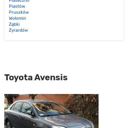
Piaseczno
Piastów
Pruszków
Wołomin
Ząbki
Żyrardów
Toyota Avensis