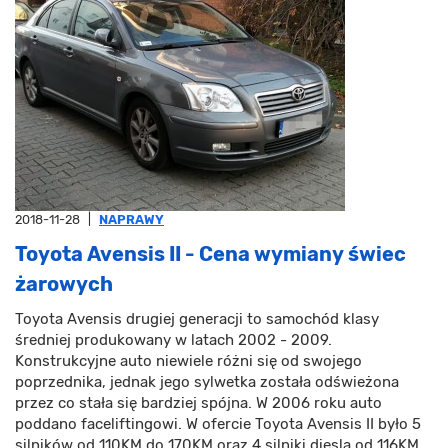
2018-11-28
|
NAPRAWY
Toyota Avensis II - Cena wymiany świec
żarowych
Toyota Avensis drugiej generacji to samochód klasy
średniej produkowany w latach 2002 - 2009.
Konstrukcyjne auto niewiele różni się od swojego
poprzednika, jednak jego sylwetka została odświeżona
przez co stała się bardziej spójna. W 2006 roku auto
poddano faceliftingowi. W ofercie Toyota Avensis II było 5
silników od 110KM do 170KM oraz 4 silniki diesla od 116KM