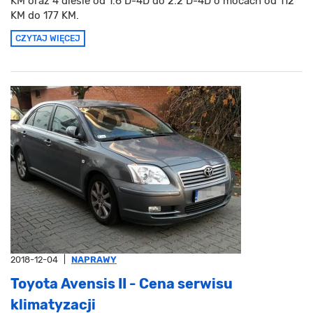
KM oraz 4 diesle od 1.6 D-4D do 2.2 D-4D o mocach od 112
KM do 177 KM.
CZYTAJ WIĘCEJ
2018-12-04
|
NAPRAWY
Toyota Avensis II - Cena serwisu
klimatyzacji