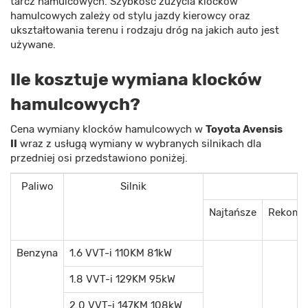
tarcz hamulcowych. Szybkość zużycia klocków
hamulcowych zależy od stylu jazdy kierowcy oraz
ukształtowania terenu i rodzaju dróg na jakich auto jest
używane.
Ile kosztuje wymiana klocków
hamulcowych?
Cena wymiany klocków hamulcowych w
Toyota Avensis
II
wraz z usługą wymiany w wybranych silnikach dla
przedniej osi przedstawiono poniżej.
Paliwo
Silnik
Najtańsze
Rekome
Benzyna
1.6 VVT-i 110KM 81kW
1.8 VVT-i 129KM 95kW
2.0 VVT-i 147KM 108kW