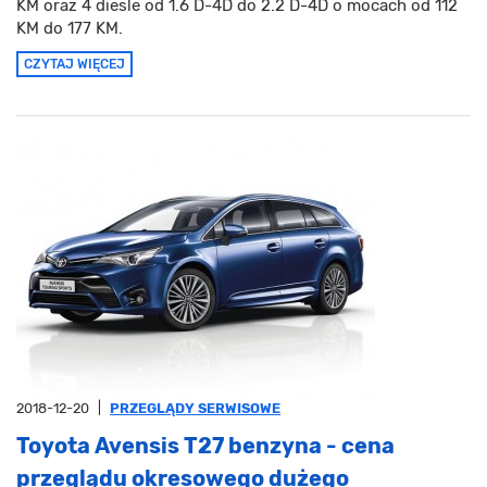
KM oraz 4 diesle od 1.6 D-4D do 2.2 D-4D o mocach od 112
KM do 177 KM.
CZYTAJ WIĘCEJ
2018-12-20
|
PRZEGLĄDY SERWISOWE
Toyota Avensis T27 benzyna - cena
przeglądu okresowego dużego