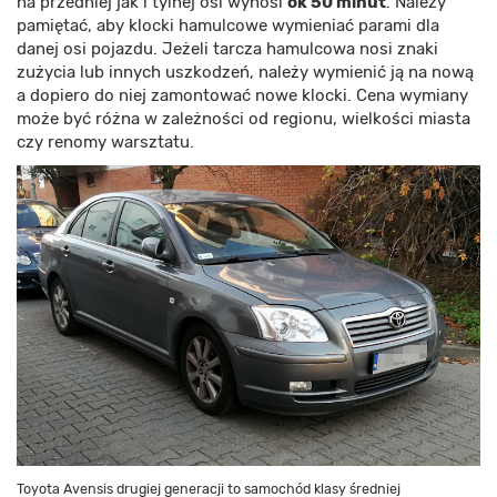
na przedniej jak i tylnej osi wynosi
ok 50 minut
. Należy
pamiętać, aby klocki hamulcowe wymieniać parami dla
danej osi pojazdu. Jeżeli tarcza hamulcowa nosi znaki
zużycia lub innych uszkodzeń, należy wymienić ją na nową
a dopiero do niej zamontować nowe klocki. Cena wymiany
może być różna w zależności od regionu, wielkości miasta
czy renomy warsztatu.
Toyota Avensis drugiej generacji to samochód klasy średniej