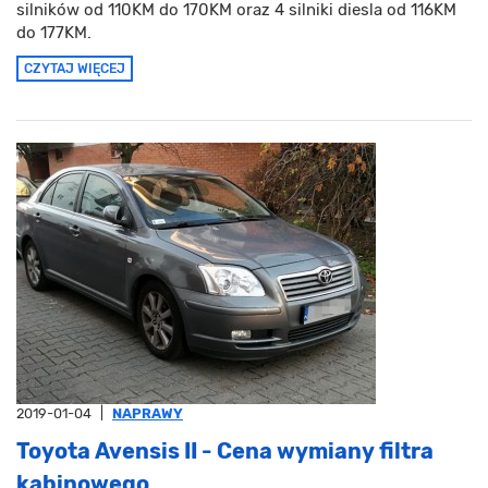
silników od 110KM do 170KM oraz 4 silniki diesla od 116KM
do 177KM.
CZYTAJ WIĘCEJ
2019-01-04
|
NAPRAWY
Toyota Avensis II - Cena wymiany filtra
kabinowego