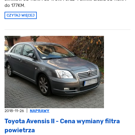
do 177KM.
CZYTAJ WIĘCEJ
2018-11-26
|
NAPRAWY
Toyota Avensis II - Cena wymiany filtra
powietrza