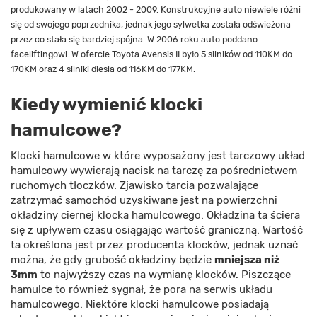
produkowany w latach 2002 - 2009. Konstrukcyjne auto niewiele różni
się od swojego poprzednika, jednak jego sylwetka została odświeżona
przez co stała się bardziej spójna. W 2006 roku auto poddano
faceliftingowi. W ofercie Toyota Avensis II było 5 silników od 110KM do
170KM oraz 4 silniki diesla od 116KM do 177KM.
Kiedy wymienić klocki
hamulcowe?
Klocki hamulcowe w które wyposażony jest tarczowy układ
hamulcowy wywierają nacisk na tarczę za pośrednictwem
ruchomych tłoczków. Zjawisko tarcia pozwalające
zatrzymać samochód uzyskiwane jest na powierzchni
okładziny ciernej klocka hamulcowego. Okładzina ta ściera
się z upływem czasu osiągając wartość graniczną. Wartość
ta określona jest przez producenta klocków, jednak uznać
można, że gdy grubość okładziny będzie
mniejsza niż
3mm
to najwyższy czas na wymianę klocków. Piszczące
hamulce to również sygnał, że pora na serwis układu
hamulcowego. Niektóre klocki hamulcowe posiadają