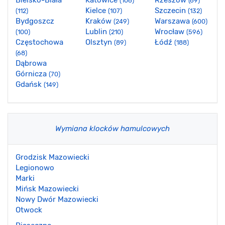
Bielsko-Biała
Katowice
Rzeszów
(106)
(69)
Kielce
Szczecin
(112)
(107)
(132)
Bydgoszcz
Kraków
Warszawa
(249)
(600)
Lublin
Wrocław
(100)
(210)
(596)
Częstochowa
Olsztyn
Łódź
(89)
(188)
(68)
Dąbrowa
Górnicza
(70)
Gdańsk
(149)
Wymiana klocków hamulcowych
Grodzisk Mazowiecki
Legionowo
Marki
Mińsk Mazowiecki
Nowy Dwór Mazowiecki
Otwock