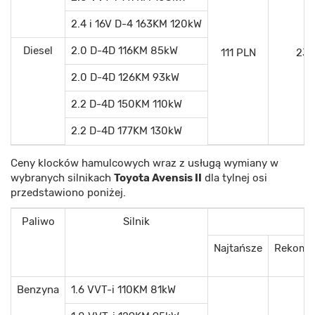
2.4 i 16V D-4 163KM 120kW
Diesel
2.0 D-4D 116KM 85kW
111 PLN
232
2.0 D-4D 126KM 93kW
2.2 D-4D 150KM 110kW
2.2 D-4D 177KM 130kW
Ceny klocków hamulcowych wraz z usługą wymiany w
wybranych silnikach
Toyota Avensis II
dla tylnej osi
przedstawiono poniżej.
Paliwo
Silnik
Najtańsze
Rekome
Benzyna
1.6 VVT-i 110KM 81kW