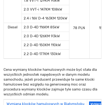
1.8 VVT-i 129KM 95kW
2.0 VVT-i 147KM 108kW
2.4 i 16V D-4 163KM 120kW
Diesel
2.0 D-4D 116KM 85kW
78 PLN
156
2.0 D-4D 126KM 93kW
2.2 D-4D 150KM 110kW
2.2 D-4D 177KM 130kW
Cena wymiany klocków hamulcowych może być stała dla
wszystkich jednostek napędowych w danym modelu
samochodu, jeżeli producent przewiduje te same klocki
hamulcowe bez względu na generowaną moc oraz
procedura wymiany klocków zajmuje tyle samo czasu dla
wszystkich odmian modelu.
Wymiana klocków hamulcowych w Białymstoku
Wybierz se