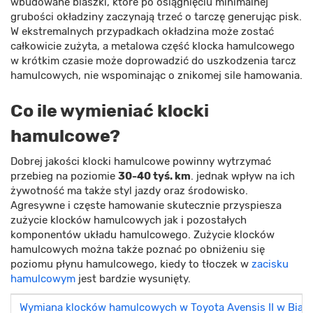
wbudowane blaszki, które po osiągnięciu minimalnej
grubości okładziny zaczynają trzeć o tarczę generując pisk.
W ekstremalnych przypadkach okładzina może zostać
całkowicie zużyta, a metalowa część klocka hamulcowego
w krótkim czasie może doprowadzić do uszkodzenia tarcz
hamulcowych, nie wspominając o znikomej sile hamowania.
Co ile wymieniać klocki
hamulcowe?
Dobrej jakości klocki hamulcowe powinny wytrzymać
przebieg na poziomie
30-40 tyś. km
. jednak wpływ na ich
żywotność ma także styl jazdy oraz środowisko.
Agresywne i częste hamowanie skutecznie przyspiesza
zużycie klocków hamulcowych jak i pozostałych
komponentów układu hamulcowego. Zużycie klocków
hamulcowych można także poznać po obniżeniu się
poziomu płynu hamulcowego, kiedy to tłoczek w
zacisku
hamulcowym
jest bardzie wysunięty.
Wymiana klocków hamulcowych w Toyota Avensis II w Biał