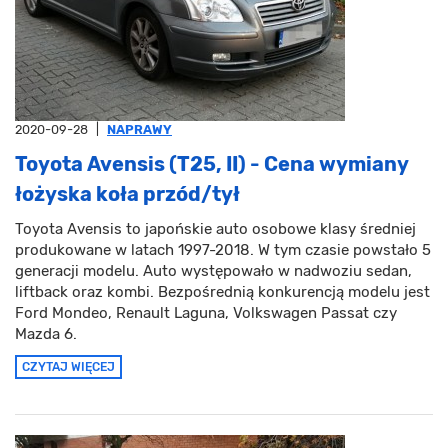
2020-09-28
|
NAPRAWY
Toyota Avensis (T25, II) - Cena wymiany
łożyska koła przód/tył
Toyota Avensis to japońskie auto osobowe klasy średniej
produkowane w latach 1997-2018. W tym czasie powstało 5
generacji modelu. Auto występowało w nadwoziu sedan,
liftback oraz kombi. Bezpośrednią konkurencją modelu jest
Ford Mondeo, Renault Laguna, Volkswagen Passat czy
Mazda 6.
CZYTAJ WIĘCEJ