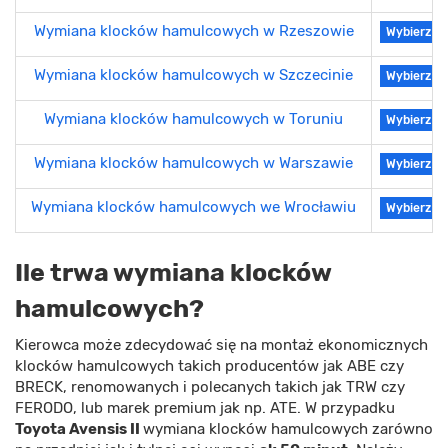
Wymiana klocków hamulcowych w Rzeszowie
Wybierz se
Wymiana klocków hamulcowych w Szczecinie
Wybierz se
Wymiana klocków hamulcowych w Toruniu
Wybierz se
Wymiana klocków hamulcowych w Warszawie
Wybierz se
Wymiana klocków hamulcowych we Wrocławiu
Wybierz se
Ile trwa wymiana klocków
hamulcowych?
Kierowca może zdecydować się na montaż ekonomicznych
klocków hamulcowych takich producentów jak ABE czy
BRECK, renomowanych i polecanych takich jak TRW czy
FERODO, lub marek premium jak np. ATE. W przypadku
Toyota Avensis II
wymiana klocków hamulcowych zarówno