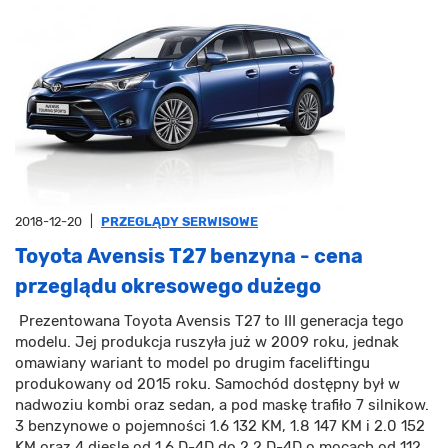
2018-12-20
|
PRZEGLĄDY SERWISOWE
Toyota Avensis T27 benzyna - cena
przeglądu okresowego dużego
Prezentowana Toyota Avensis T27 to III generacja tego
modelu. Jej produkcja ruszyła już w 2009 roku, jednak
omawiany wariant to model po drugim faceliftingu
produkowany od 2015 roku. Samochód dostępny był w
nadwoziu kombi oraz sedan, a pod maskę trafiło 7 silnikow.
3 benzynowe o pojemności 1.6 132 KM, 1.8 147 KM i 2.0 152
KM oraz 4 diesle od 1.6 D-4D do 2.2 D-4D o mocach od 112