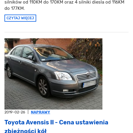
silników od 110KM do 170KM oraz 4 silniki diesla od 116KM
do 177KM.
CZYTAJ WIĘCEJ
2019-02-26
|
NAPRAWY
Toyota Avensis II - Cena ustawienia
zbieżności kół