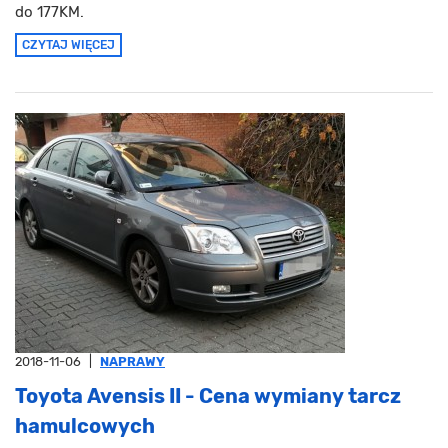
do 177KM.
CZYTAJ WIĘCEJ
2018-11-06
|
NAPRAWY
Toyota Avensis II - Cena wymiany tarcz
hamulcowych