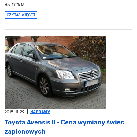
do 177KM.
CZYTAJ WIĘCEJ
2018-11-29
|
NAPRAWY
Toyota Avensis II - Cena wymiany świec
zapłonowych