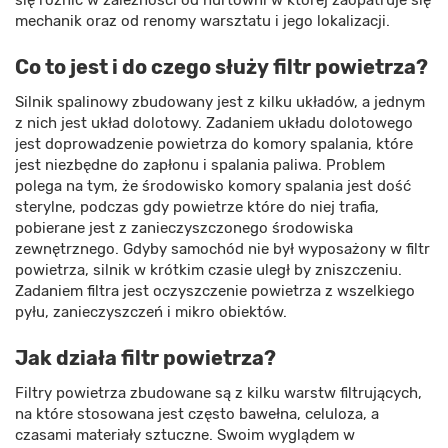
się różnić w zależności od hurtowni w której zaopatruje się
mechanik oraz od renomy warsztatu i jego lokalizacji.
Co to jest i do czego służy filtr powietrza?
Silnik spalinowy zbudowany jest z kilku układów, a jednym
z nich jest układ dolotowy. Zadaniem układu dolotowego
jest doprowadzenie powietrza do komory spalania, które
jest niezbędne do zapłonu i spalania paliwa. Problem
polega na tym, że środowisko komory spalania jest dość
sterylne, podczas gdy powietrze które do niej trafia,
pobierane jest z zanieczyszczonego środowiska
zewnętrznego. Gdyby samochód nie był wyposażony w filtr
powietrza, silnik w krótkim czasie uległ by zniszczeniu.
Zadaniem filtra jest oczyszczenie powietrza z wszelkiego
pyłu, zanieczyszczeń i mikro obiektów.
Jak działa filtr powietrza?
Filtry powietrza zbudowane są z kilku warstw filtrujących,
na które stosowana jest często bawełna, celuloza, a
czasami materiały sztuczne. Swoim wyglądem w