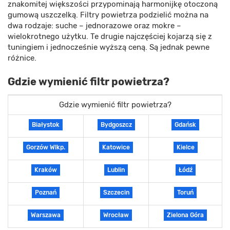
znakomitej większości przypominają harmonijkę otoczoną
gumową uszczelką. Filtry powietrza podzielić można na
dwa rodzaje: suche – jednorazowe oraz mokre –
wielokrotnego użytku. Te drugie najczęściej kojarzą się z
tuningiem i jednocześnie wyższą ceną. Są jednak pewne
różnice.
Gdzie wymienić filtr powietrza?
Gdzie wymienić filtr powietrza?
Białystok
Bydgoszcz
Gdańsk
Gorzów Wlkp.
Katowice
Kielce
Kraków
Lublin
Łódź
Poznań
Szczecin
Toruń
Warszawa
Wrocław
Zielona Góra