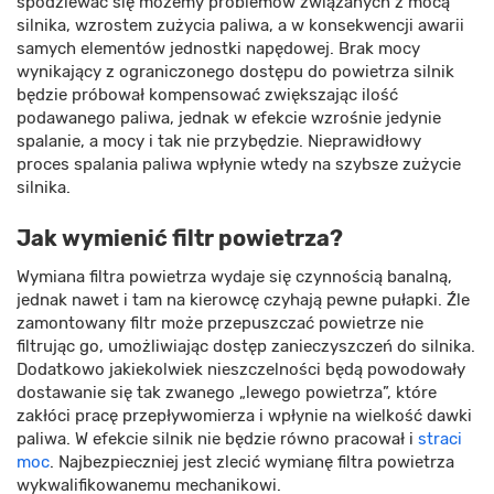
spodziewać się możemy problemów związanych z mocą
silnika, wzrostem zużycia paliwa, a w konsekwencji awarii
samych elementów jednostki napędowej. Brak mocy
wynikający z ograniczonego dostępu do powietrza silnik
będzie próbował kompensować zwiększając ilość
podawanego paliwa, jednak w efekcie wzrośnie jedynie
spalanie, a mocy i tak nie przybędzie. Nieprawidłowy
proces spalania paliwa wpłynie wtedy na szybsze zużycie
silnika.
Jak wymienić filtr powietrza?
Wymiana filtra powietrza wydaje się czynnością banalną,
jednak nawet i tam na kierowcę czyhają pewne pułapki. Źle
zamontowany filtr może przepuszczać powietrze nie
filtrując go, umożliwiając dostęp zanieczyszczeń do silnika.
Dodatkowo jakiekolwiek nieszczelności będą powodowały
dostawanie się tak zwanego „lewego powietrza”, które
zakłóci pracę przepływomierza i wpłynie na wielkość dawki
paliwa. W efekcie silnik nie będzie równo pracował i
straci
moc
. Najbezpieczniej jest zlecić wymianę filtra powietrza
wykwalifikowanemu mechanikowi.