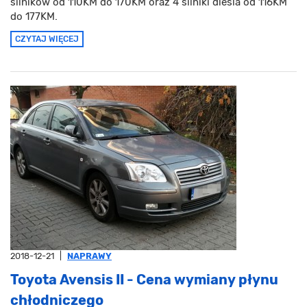
silników od 110KM do 170KM oraz 4 silniki diesla od 116KM
do 177KM.
CZYTAJ WIĘCEJ
2018-12-21
|
NAPRAWY
Toyota Avensis II - Cena wymiany płynu
chłodniczego