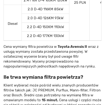
2.4 i 16V D-4 163KM 120kW
25 PLN
46
2.0 D-4D 116KM 85kW
2.0 D-4D 126KM 93kW
Diesel
2.2 D-4D 150KM 110kW
2.2 D-4D 177KM 130kW
Cena wymiany filtra powietrza w
Toyota Avensis II
wraz z
usługą wymiany została przedstawiona powyżej. W
ostatecznej wycenie brany był pod uwage filtr
rekomendowany. Wyceny przeprowadzono na
najpopularniejszych jednostkach napędowych na rynku.
Ile trwa wymiana filtra powietrza?
Klient wybierać może pośród wielu znanych producentów
filtrów takich jak: JC PREMIUM, Purflux, Mann-filter, Filtron
oraz Bosch. Średni czas potrzebny na wymianę filtra w
omawianym modelu to
15
minut.
Cena usługi i części może