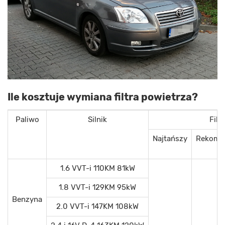
Ile kosztuje wymiana filtra powietrza?
Paliwo
Silnik
Filt
Najtańszy
Rekome
1.6 VVT-i 110KM 81kW
1.8 VVT-i 129KM 95kW
Benzyna
2.0 VVT-i 147KM 108kW