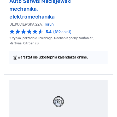
Auto Serwis Maciejewski
mechanika,
elektromechanika
UL.KOCIEWSKA 22A,
Toruń
5.4
(189 opinii)
"Szybko, porządnie i niedrogo. Mechanik godny zaufania!",
Martyna, Citroen c3
Warsztat nie udostępnia kalendarza online.