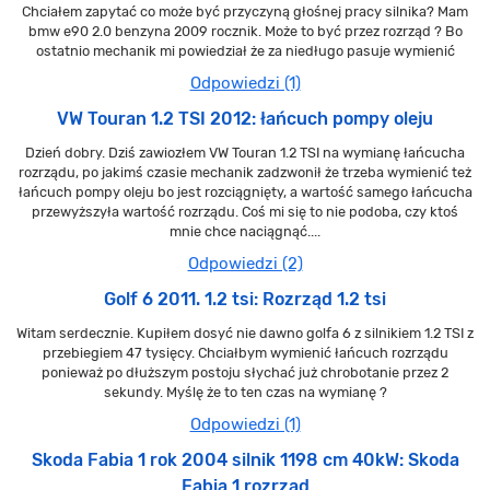
Chciałem zapytać co może być przyczyną głośnej pracy silnika? Mam
bmw e90 2.0 benzyna 2009 rocznik. Może to być przez rozrząd ? Bo
ostatnio mechanik mi powiedział że za niedługo pasuje wymienić
Odpowiedzi (1)
VW Touran 1.2 TSI 2012: łańcuch pompy oleju
Dzień dobry. Dziś zawiozłem VW Touran 1.2 TSI na wymianę łańcucha
rozrządu, po jakimś czasie mechanik zadzwonił że trzeba wymienić też
łańcuch pompy oleju bo jest rozciągnięty, a wartość samego łańcucha
przewyższyła wartość rozrządu. Coś mi się to nie podoba, czy ktoś
mnie chce naciągnąć....
Odpowiedzi (2)
Golf 6 2011. 1.2 tsi: Rozrząd 1.2 tsi
Witam serdecznie. Kupiłem dosyć nie dawno golfa 6 z silnikiem 1.2 TSI z
przebiegiem 47 tysięcy. Chciałbym wymienić łańcuch rozrządu
ponieważ po dłuższym postoju słychać już chrobotanie przez 2
sekundy. Myślę że to ten czas na wymianę ?
Odpowiedzi (1)
Skoda Fabia 1 rok 2004 silnik 1198 cm 40kW: Skoda
Fabia 1 rozrząd