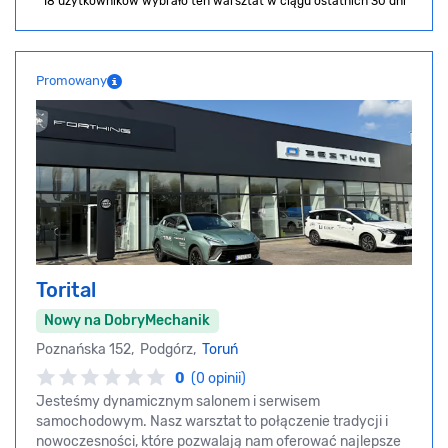
18 użytkowników wybrało ten warsztat
w ciągu ostatnich 30 dni
Promowany
Torital
Nowy na DobryMechanik
Poznańska 152, Podgórz,
Toruń
0
(0 opinii)
Jesteśmy dynamicznym salonem i serwisem
samochodowym. Nasz warsztat to połączenie tradycji i
nowoczesności, które pozwalają nam oferować najlepsze