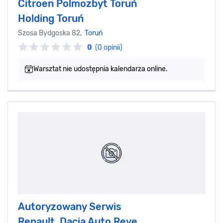
Citroen Polmozbyt Toruń
Holding Toruń
Szosa Bydgoska 82,
Toruń
0
(0 opinii)
Warsztat nie udostępnia kalendarza online.
Autoryzowany Serwis
Renault, Dacia Auto Reve