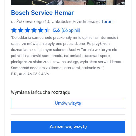
Bosch Service Hemar
ul. Żółkiewskiego 10, Jakubskie Przedmieście,
Toruń
5.6
(66 opinii)
"Do oddania samochodu przekonały mnie opinie na internecie i
szczerze mówiąc nie były one przesadzone. Po przykrych
doznaniach z oficjalnym salonem Audi w Toruniu w którym nie
potrafili naprawić samochodu, natomiast skasowali spore
pieniądze za słabo zrealizowaną usługę, wybrałem serwis Hemar.
Samochód oddałem z kilkoma usterkami, stukanie w...",
P.K., Audi A6 C6 2.4 V6
Wymiana łańcucha rozrządu
Umów wizytę
Zarezerwuj wizytę