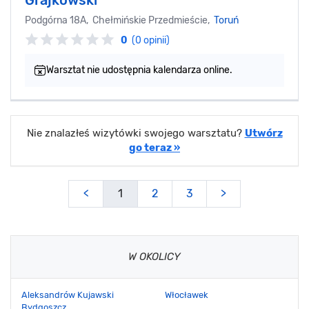
Podgórna 18A, Chełmińskie Przedmieście,
Toruń
0
(0 opinii)
Warsztat nie udostępnia kalendarza online.
Nie znalazłeś wizytówki swojego warsztatu?
Utwórz
go teraz »
<
1
2
3
>
W OKOLICY
Aleksandrów Kujawski
Włocławek
Bydgoszcz