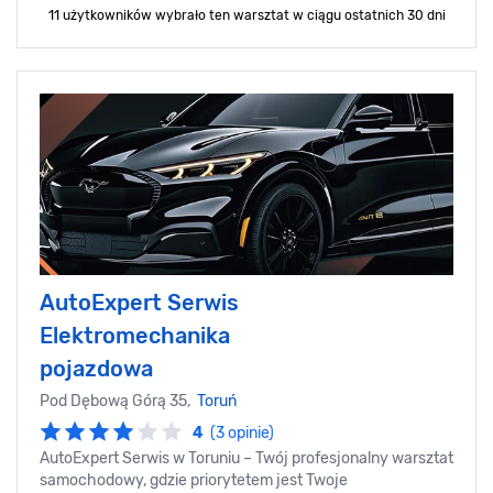
11 użytkowników wybrało ten warsztat
w ciągu ostatnich 30 dni
AutoExpert Serwis
Elektromechanika
pojazdowa
Pod Dębową Górą 35,
Toruń
4
(3 opinie)
AutoExpert Serwis w Toruniu – Twój profesjonalny warsztat
samochodowy, gdzie priorytetem jest Twoje