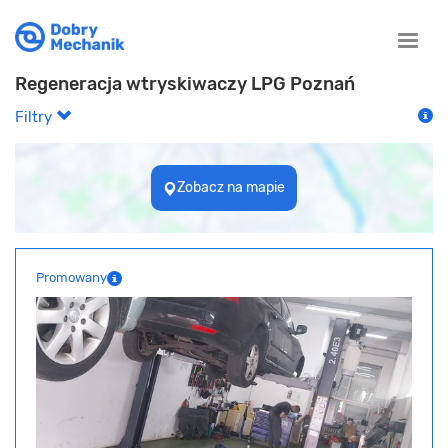
Toggle
naviga
Regeneracja wtryskiwaczy LPG Poznań
Filtry
Zobacz na mapie
Promowany