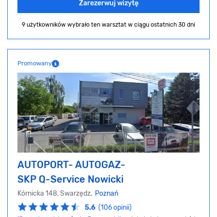
Zarezerwuj wizytę
9 użytkowników wybrało ten warsztat
w ciągu ostatnich 30 dni
Promowany
AUTOPORT- AUTOGAZ-
SKP Q-Service Nowicki
Kórnicka 148, Swarzędz,
Poznań
5.6
(106 opinii)