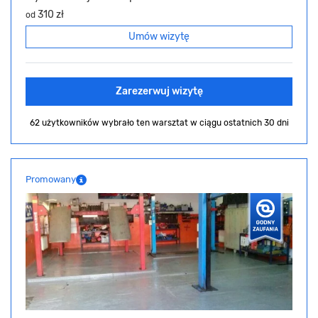
310 zł
od
Umów wizytę
Zarezerwuj wizytę
62 użytkowników wybrało ten warsztat
w ciągu ostatnich 30 dni
Promowany