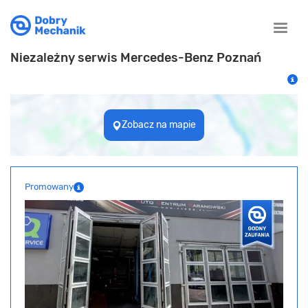
Toggle
naviga
Niezależny serwis Mercedes-Benz Poznań
Zobacz na mapie
Promowany