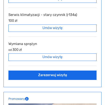
Serwis klimatyzacji - stary czynnik (r134a)
100 zł
Umów wizytę
Wymiana sprężyn
300 zł
od
Umów wizytę
Zarezerwuj wizytę
Promowany