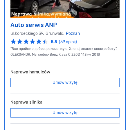
Auto serwis ANP
ul.Kordeckiego 39, Grunwald,
Poznań
5.5
(59 opinii)
"Все пройшло добре, рекомендую. Хлопці знають свою роботу",
OLEKSANDR, Mercedes-Benz Klasa C 220D 143kw 2018
Naprawa hamulców
Umów wizytę
Naprawa silnika
Umów wizytę