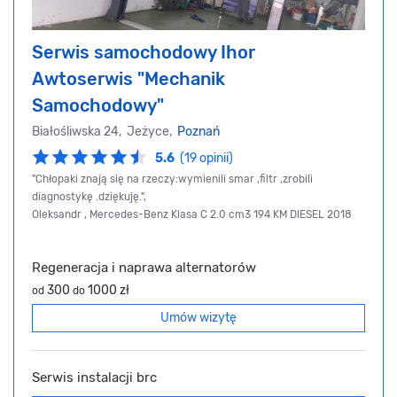
Serwis samochodowy Ihor
Awtoserwis "Mechanik
Samochodowy"
Białośliwska 24, Jeżyce,
Poznań
5.6
(19 opinii)
"Chłopaki znają się na rzeczy:wymienili smar ,filtr ,zrobili
diagnostykę .dziękuję.",
Oleksandr , Mercedes-Benz Klasa C 2.0 сm3 194 KM DIESEL 2018
Regeneracja i naprawa alternatorów
300
1000 zł
od
do
Umów wizytę
Serwis instalacji brc