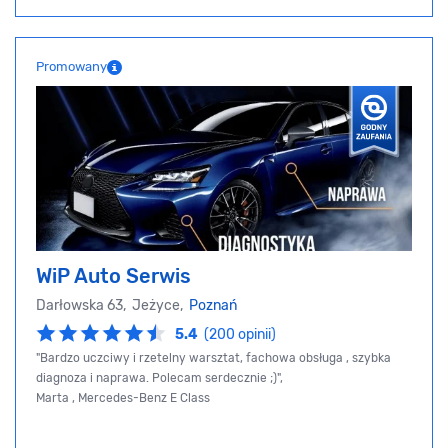
Promowany
WiP Auto Serwis
Darłowska 63, Jeżyce,
Poznań
5.4
(200 opinii)
"Bardzo uczciwy i rzetelny warsztat, fachowa obsługa , szybka
diagnoza i naprawa. Polecam serdecznie ;)",
Marta , Mercedes-Benz E Class