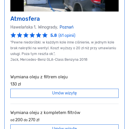
Atmosfera
Hawelańska 1, Winogrady,
Poznań
5.8
(61 opinii)
"Pewne niedoróbki: w każdym kole inne ciśnienie, w jednym kole
brak nakrętki na wentyl. Koszt wyższy o 20 zł niż przy umawianiu
usługi. Poza tym reszta ok.",
Jack, Mercedes-Benz GLA-Class Benzyna 2018
Wymiana oleju z filtrem oleju
130 zł
Umów wizytę
Wymiana oleju z kompletem filtrów
200
270 zł
od
do
Umów wizytę