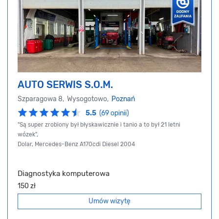
AUTO SERWIS S.O.M.
Szparagowa 8, Wysogotowo,
Poznań
5.5
(69 opinii)
"Są super zrobiony był błyskawicznie i tanio a to był 21 letni
wózek",
Dolar, Mercedes-Benz A170cdi Diesel 2004
Diagnostyka komputerowa
150 zł
Umów wizytę