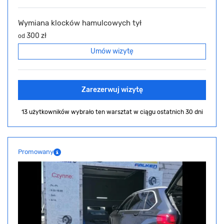
Wymiana klocków hamulcowych tył
300 zł
od
Umów wizytę
Zarezerwuj wizytę
13 użytkowników wybrało ten warsztat
w ciągu ostatnich 30 dni
Promowany