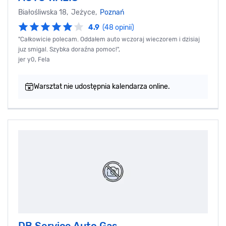
Białośliwska 18, Jeżyce,
Poznań
4.9
(48 opinii)
"Całkowicie polecam. Oddałem auto wczoraj wieczorem i dzisiaj
juz smigal. Szybka doraźna pomoc!",
jer y0, Fela
Warsztat nie udostępnia kalendarza online.
DB Service Auto Gas