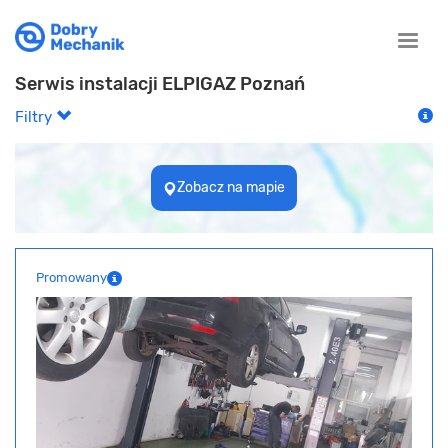
Toggle
naviga
Serwis instalacji ELPIGAZ Poznań
Filtry
Zobacz na mapie
Promowany