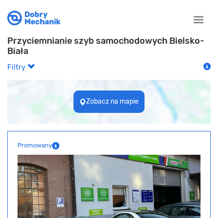
Toggle
naviga
Przyciemnianie szyb samochodowych Bielsko-
Biała
Filtry
Zobacz na mapie
Promowany