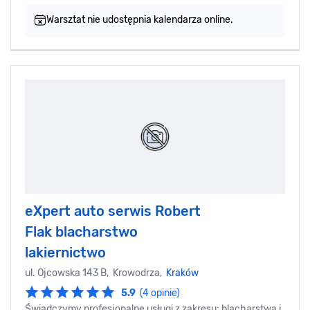
Warsztat nie udostępnia kalendarza online.
eXpert auto serwis Robert
Flak blacharstwo
lakiernictwo
ul. Ojcowska 143 B, Krowodrza,
Kraków
5.9
(4 opinie)
Świadczymy profesjonalne usługi z zakresu: blacharstwa i