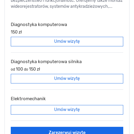
bezpieczeństwo i funkcjonalność. Oferujemy także montaż
wideorejestratorów, systemów antykradzieżowych,...
Diagnostyka komputerowa
150 zł
Umów wizytę
Diagnostyka komputerowa silnika
100
150 zł
od
do
Umów wizytę
Elektromechanik
Umów wizytę
Zarezerwuj wizytę