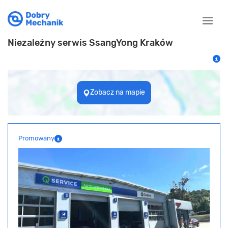
Toggle
naviga
Niezależny serwis SsangYong Kraków
Zobacz na mapie
Promowany