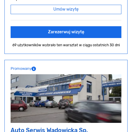
Umów wizytę
Zarezerwuj wizytę
69 użytkowników wybrało ten warsztat
w ciągu ostatnich 30 dni
Promowany
Auto Serwis Wadowicka Sp.