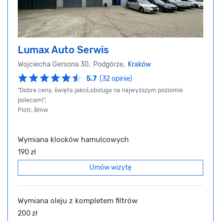
Lumax Auto Serwis
Wojciecha Gersona 30, Podgórze,
Kraków
5.7
(32 opinie)
"Dobre ceny, święta jakoś,obsluga na najwyższym poziomie
polecam!",
Piotr, Bmw
Wymiana klocków hamulcowych
190 zł
Umów wizytę
Wymiana oleju z kompletem filtrów
200 zł