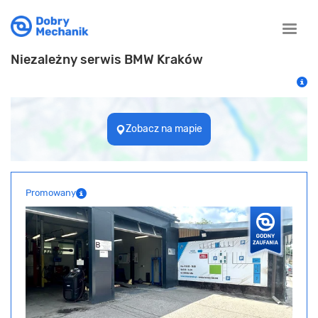
Toggle
naviga
Niezależny serwis BMW Kraków
Zobacz na mapie
Promowany