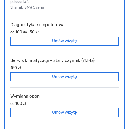
polecenia.",
Shansik, BMW 5 seria
Diagnostyka komputerowa
100
150 zł
od
do
Umów wizytę
Serwis klimatyzacji - stary czynnik (r134a)
150 zł
Umów wizytę
Wymiana opon
100 zł
od
Umów wizytę