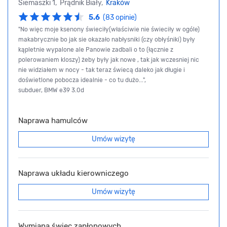
Siemaszki 1, Prądnik Biały,
Kraków
5.6
(83 opinie)
"No więc moje ksenony świeciły(właściwie nie świeciły w ogóle)
makabrycznie bo jak sie okazało nabłysniki (czy obłyśniki) były
kąpletnie wypalone ale Panowie zadbali o to (łącznie z
polerowaniem kloszy) żeby były jak nowe , tak jak wczesniej nic
nie widziałem w nocy - tak teraz świecą daleko jak długie i
doświetlone pobocza idealnie - co tu dużo...",
subduer, BMW e39 3.0d
Naprawa hamulców
Umów wizytę
Naprawa układu kierowniczego
Umów wizytę
Wymiana świec zapłonowych