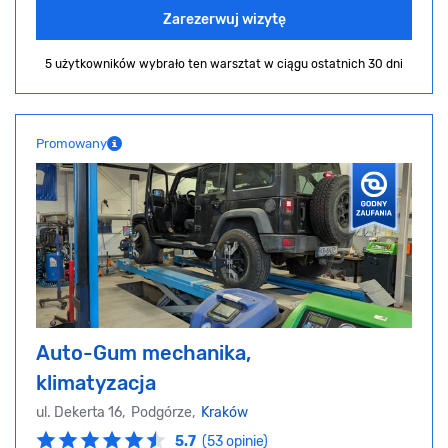
Zarezerwuj wizytę
5 użytkowników wybrało ten warsztat
w ciągu ostatnich 30 dni
Promowany
Auto-Gum mechanika,
klimatyzacja
ul. Dekerta 16, Podgórze,
Kraków
5.7
(53 opinie)