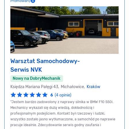
Promowany
Warsztat Samochodowy-
Serwis NVK
Nowy na DobryMechanik
Księdza Mariana Pałęgi 43, Michałowice,
Kraków
6
(4 opinie)
"Jestem bardzo zadowolony z naprawy silnika w BMW F10 550i.
Mechanicy wykazali się dużą wiedzą, dokładnością i
profesjonalnym podejściem. Kontakt był rzeczowy i ludzki,
wszystko zostało jasno wytłumaczone, a samochód po naprawie
pracuje idealnie. Zdecydowanie serwis godny zaufania i