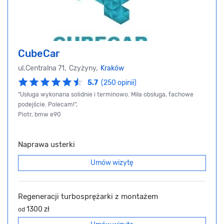
CubeCar
ul.Centralna 71, Czyżyny,
Kraków
5.7
(250 opinii)
"Usługa wykonana solidnie i terminowo. Miła obsługa, fachowe
podejście. Polecam!",
Piotr, bmw e90
Naprawa usterki
Umów wizytę
Regeneracji turbosprężarki z montażem
1300 zł
od