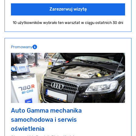
Zarezerwuj wizytę
10 użytkowników wybrało ten warsztat
w ciągu ostatnich 30 dni
Promowany
Auto Gamma mechanika
samochodowa i serwis
oświetlenia