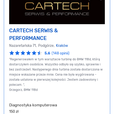
CARTECH SERWIS &
PERFORMANCE
Nazaretańska 71, Podgórze,
Kraków
5.6
(148 opinii)
"Regenerowałem w tym warsztacie turbinę do BMW 118d, którą
dostarczyłem osobiście. Wszystko odbyło się szybko, sprawnie i
bez zastrzeżeń. Następenego dnia turbina została dostarczona w
miejsce wskazane przeze mnie. Cena nie była wygórowana -
została ustalona w pierwszej kolejności. Jestem zadowolony i
polecam. ",
Grzegorz, BMW 118d
Diagnostyka komputerowa
150 zł