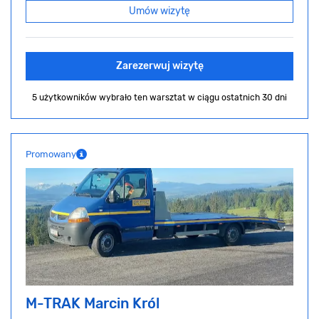
Umów wizytę
Zarezerwuj wizytę
5 użytkowników wybrało ten warsztat
w ciągu ostatnich 30 dni
Promowany
M-TRAK Marcin Król