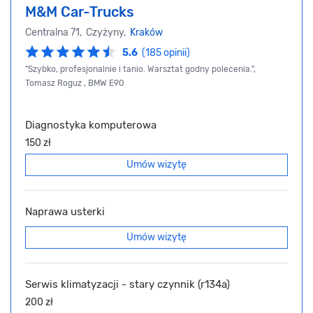
M&M Car-Trucks
Centralna 71, Czyżyny,
Kraków
5.6
(185 opinii)
"Szybko, profesjonalnie i tanio. Warsztat godny polecenia.",
Tomasz Roguz , BMW E90
Diagnostyka komputerowa
150 zł
Umów wizytę
Naprawa usterki
Umów wizytę
Serwis klimatyzacji - stary czynnik (r134a)
200 zł