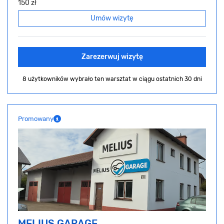
150 zł
Umów wizytę
Zarezerwuj wizytę
8 użytkowników wybrało ten warsztat
w ciągu ostatnich 30 dni
Promowany
MELIUS GARAGE