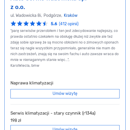
z o.o.
ul. Wadowicka 8i, Podgórze,
Kraków
5.6
(412 opinii)
"parę serwisów przerobiłem i ten jest zdecydowanie najlepszy, co
prawda ostatnio czekałem na obsługę dłużej niż zwykle ale też
zdaję sobie sprawę że są mocno obłożeni no o zimowych oponach
teraz się nagle wszystkim przypomniało, generalnie nie mam do
nich zastrzeżeń, znają się na swoim fachu i auto zawsze wraca do
mnie w nienagannym stanie więc...",
KarolWiecla, bmw
Naprawa klimatyzacji
Umów wizytę
Serwis klimatyzacji - stary czynnik (r134a)
198 zł
Umów wizytę