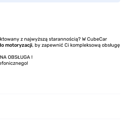
raktowany z najwyższą starannością? W CubeCar
do motoryzacji
, by zapewnić Ci kompleksową obsługę
ZNA OBSŁUGA !
efonicznego!
mortyzatorów, wahaczy, przegubów, łożysk, tulei
ni kierowniczych czy tarcz sprzęgła)
 świec, cewki zapłonowej i przewodów)
 hamulcowych, szczęk, cylinderków, przewodów
wych)
rozrządu, pompy wodnej)