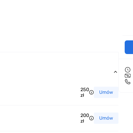
250
Umów
zł
200
Umów
zł