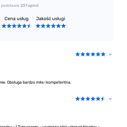
 podstawie
251 opinii
j 71.
Cena usług
Jakość usługi
a wszystkie pytania i zaproponujemy najlepsze
ych usług oraz cennikiem.
nie. Obsługa bardzo miła i kompetentna.
porząku :-) Tym razem: - wymiana oleju skrzyni biegów; -