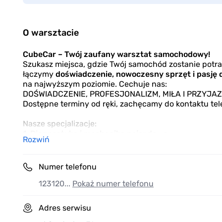
O warsztacie
CubeCar – Twój zaufany warsztat samochodowy!
Szukasz miejsca, gdzie Twój samochód zostanie pot
łączymy
doświadczenie, nowoczesny sprzęt i pasję 
na najwyższym poziomie. Cechuje nas:
DOŚWIADCZENIE, PROFESJONALIZM, MIŁA I PRZYJA
Dostępne terminy od ręki, zachęcamy do kontaktu tel
Nasze specjalizacje:
1.
Diagnostyka i mechanika pojazdowa
Rozwiń
przeglądy okresowe z wymianą oleju oraz filtrów
układu zawieszenia i kierowniczego (np.wymiana a
Numer telefonu
metalowo-gumowych, a także regeneracja przekład
układu zapłonowego (np.wymiana różnego rodzaju
123120...
Pokaż numer telefonu
układu hamulcowego (np. wymiana tarcz, klocków
hamulcowych czy regeneracja zacisków hamulco
Adres serwisu
układu napędowego (np.wymiana turbosprężarki, 