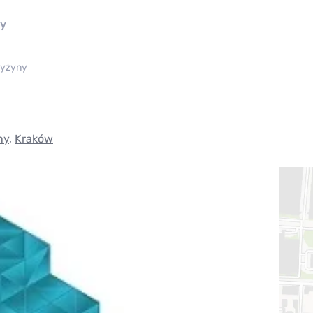
ny
yżyny
ny
,
Kraków