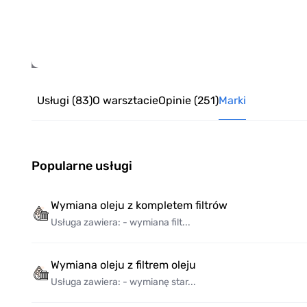
Item
1
of
Usługi
(83)
O warsztacie
Opinie
(251)
Marki
8
Popularne usługi
Wymiana oleju z kompletem filtrów
Usługa zawiera: - wymiana filt...
Wymiana oleju z filtrem oleju
Usługa zawiera: - wymianę star...