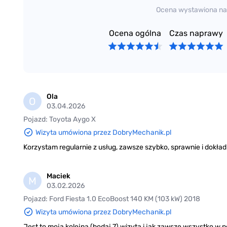
Gdzie nas znaleźć?
Ocena wystawiona na
Nasz warsztat znajduje się w Krakowie na ul. Centralne
Ocena ogólna
Czas naprawy
Zadzwoń, napisz lub przyjedź – chętnie odpowiemy n
rozwiązanie dla Twojego auta.
Zapraszamy do zapoznania ze szczegółami prowadzon
Ola
O
03.04.2026
Pojazd: Toyota Aygo X
Wizyta umówiona przez DobryMechanik.pl
Korzystam regularnie z usług, zawsze szybko, sprawnie i dokład
Maciek
M
03.02.2026
Pojazd: Ford Fiesta 1.0 EcoBoost 140 KM (103 kW) 2018
Wizyta umówiona przez DobryMechanik.pl
Jest to moja kolejna (bodaj 7) wizyta i jak zawsze wszystko w 