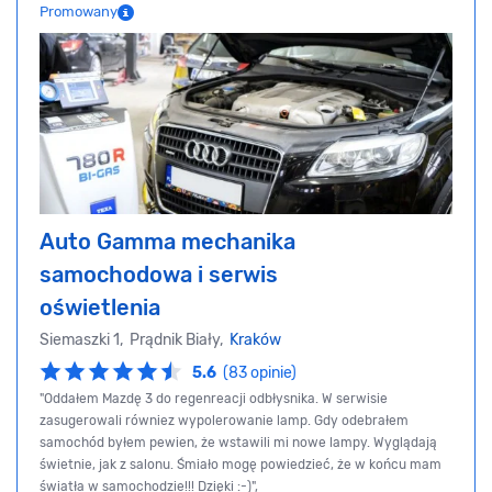
Promowany
Auto Gamma mechanika
samochodowa i serwis
oświetlenia
Siemaszki 1, Prądnik Biały,
Kraków
5.6
(83 opinie)
"Oddałem Mazdę 3 do regenreacji odbłysnika. W serwisie
zasugerowali równiez wypolerowanie lamp. Gdy odebrałem
samochód byłem pewien, że wstawili mi nowe lampy. Wyglądają
świetnie, jak z salonu. Śmiało mogę powiedzieć, że w końcu mam
światła w samochodzie!!! Dzięki :-)",