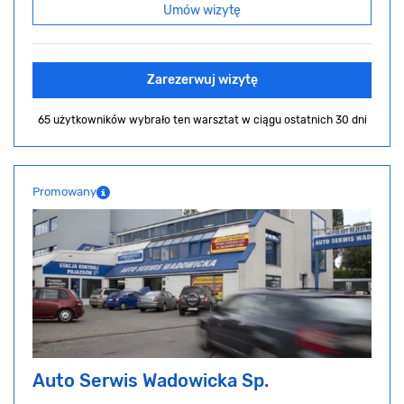
Umów wizytę
Zarezerwuj wizytę
65 użytkowników wybrało ten warsztat
w ciągu ostatnich 30 dni
Promowany
Auto Serwis Wadowicka Sp.