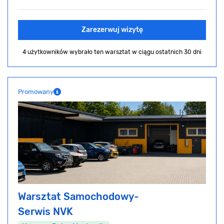
Zarezerwuj wizytę
4 użytkowników wybrało ten warsztat
w ciągu ostatnich 30 dni
Promowany
Warsztat Samochodowy-
Serwis NVK