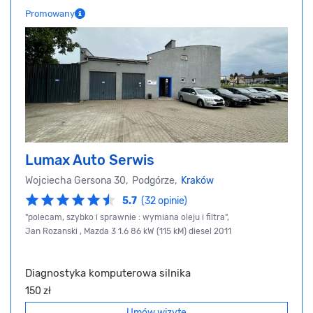
Promowany
Lumax Auto Serwis
Wojciecha Gersona 30, Podgórze,
Kraków
5.7
(32 opinie)
"polecam, szybko i sprawnie : wymiana oleju i filtra",
Jan Rozanski , Mazda 3 1.6 86 kW (115 kM) diesel 2011
Diagnostyka komputerowa silnika
150 zł
Umów wizytę