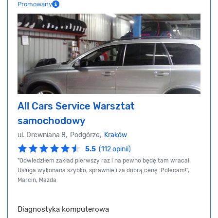
Promowany
All Cars Service Warsztat
samochodowy
ul. Drewniana 8, Podgórze,
Kraków
5.5
(112 opinii)
"Odwiedziłem zakład pierwszy raz i na pewno będę tam wracał.
Usługa wykonana szybko, sprawnie i za dobrą cenę. Polecam!",
Marcin, Mazda
Diagnostyka komputerowa