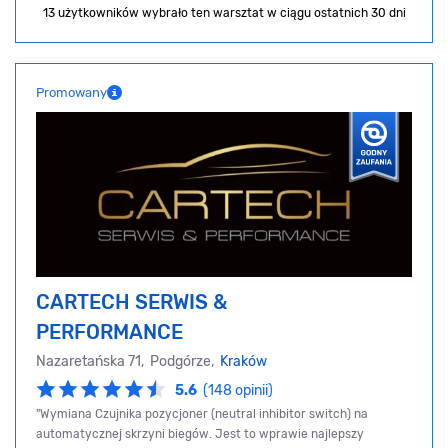
13 użytkowników wybrało ten warsztat
w ciągu ostatnich 30 dni
Promowany
CARTECH SERWIS &
PERFORMANCE
Nazaretańska 71, Podgórze,
Kraków
5.6
(148 opinii)
"Wymiana Czujnika pozycjoner (neutral inhibitor switch) na
automatycznej skrzyni biegów. Jest to wprawie najlepszy