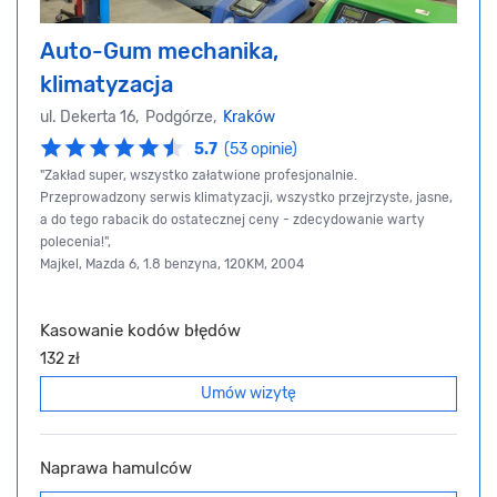
Auto-Gum mechanika,
klimatyzacja
ul. Dekerta 16, Podgórze,
Kraków
5.7
(53 opinie)
"Zakład super, wszystko załatwione profesjonalnie.
Przeprowadzony serwis klimatyzacji, wszystko przejrzyste, jasne,
a do tego rabacik do ostatecznej ceny - zdecydowanie warty
polecenia!",
Majkel, Mazda 6, 1.8 benzyna, 120KM, 2004
Kasowanie kodów błędów
132 zł
Umów wizytę
Naprawa hamulców