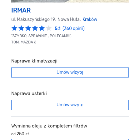
IRMAR
ul. Makuszyńskiego 19, Nowa Huta,
Kraków
5.1
(360 opinii)
"SZYBKO, SPRAWNIE , POLECAM!!!",
TOM, MAZDA 6
Naprawa klimatyzacji
Umów wizytę
Naprawa usterki
Umów wizytę
Wymiana oleju z kompletem filtrów
250 zł
od