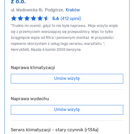
z o.o.
ul. Wadowicka 8i, Podgórze,
Kraków
5.6
(412 opinii)
"Trudno mi ocenić, gdyż to nie była naprawa,. Moja wizyta wiąła
się z przemyciem wieszającej się przepustnicy. Więc to tylko
ściągnięcie węża od filtra i ponownym montaż. W przyszłości
napewno skorzystam z usług tego serwisu, warsztatu. ",
Henryk565, Mazda 6 kombi 2005 benzyna
Naprawa klimatyzacji
Umów wizytę
Naprawa wydechu
Umów wizytę
Serwis klimatyzacji - stary czynnik (r134a)