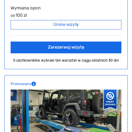
Wymiana opon
100 zł
od
Umów wizytę
Zarezerwuj wizytę
5 użytkowników wybrało ten warsztat
w ciągu ostatnich 30 dni
Promowany