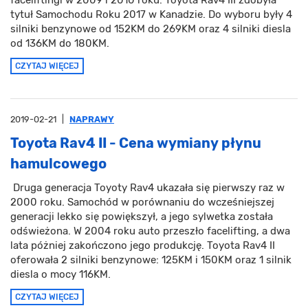
faceliftingi w 2009 i 2010 roku. Toyota Rav4 III zdobyła
tytuł Samochodu Roku 2017 w Kanadzie. Do wyboru były 4
silniki benzynowe od 152KM do 269KM oraz 4 silniki diesla
od 136KM do 180KM.
CZYTAJ WIĘCEJ
2019-02-21
|
NAPRAWY
Toyota Rav4 II - Cena wymiany płynu
hamulcowego
Druga generacja Toyoty Rav4 ukazała się pierwszy raz w
2000 roku. Samochód w porównaniu do wcześniejszej
generacji lekko się powiększył, a jego sylwetka została
odświeżona. W 2004 roku auto przeszło facelifting, a dwa
lata póżniej zakończono jego produkcję. Toyota Rav4 II
oferowała 2 silniki benzynowe: 125KM i 150KM oraz 1 silnik
diesla o mocy 116KM.
CZYTAJ WIĘCEJ