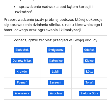
sprawdzenie nadwozia pod kątem korozji i
uszkodzeń
Przeprowadzenie jazdy próbnej podczas której dokonuje
się sprawdzenia działania silnika, układu kierowniczego i
hamulcowego oraz ogrzewania i klimatyzacji.
Zobacz, gdzie zrobisz przegląd w Twojej okolicy
Białystok
Bydgoszcz
Gdańsk
Gorzów Wlkp.
Katowice
Kielce
Kraków
Lublin
Łódź
Poznań
Szczecin
Toruń
Warszawa
Wrocław
Zielona Góra