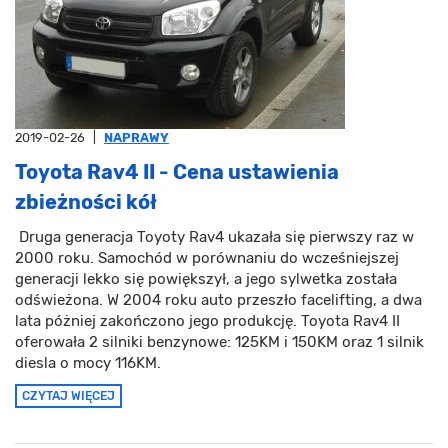
2019-02-26
|
NAPRAWY
Toyota Rav4 II - Cena ustawienia
zbieżności kół
Druga generacja Toyoty Rav4 ukazała się pierwszy raz w
2000 roku. Samochód w porównaniu do wcześniejszej
generacji lekko się powiększył, a jego sylwetka została
odświeżona. W 2004 roku auto przeszło facelifting, a dwa
lata póżniej zakończono jego produkcję. Toyota Rav4 II
oferowała 2 silniki benzynowe: 125KM i 150KM oraz 1 silnik
diesla o mocy 116KM.
CZYTAJ WIĘCEJ