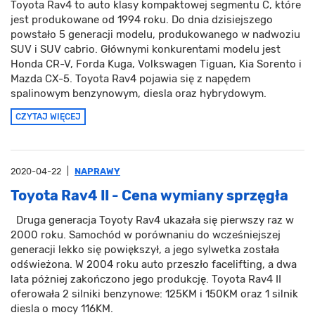
Toyota Rav4 to auto klasy kompaktowej segmentu C, które
jest produkowane od 1994 roku. Do dnia dzisiejszego
powstało 5 generacji modelu, produkowanego w nadwoziu
SUV i SUV cabrio. Głównymi konkurentami modelu jest
Honda CR-V, Forda Kuga, Volkswagen Tiguan, Kia Sorento i
Mazda CX-5. Toyota Rav4 pojawia się z napędem
spalinowym benzynowym, diesla oraz hybrydowym.
CZYTAJ WIĘCEJ
2020-04-22
|
NAPRAWY
Toyota Rav4 II - Cena wymiany sprzęgła
Druga generacja Toyoty Rav4 ukazała się pierwszy raz w
2000 roku. Samochód w porównaniu do wcześniejszej
generacji lekko się powiększył, a jego sylwetka została
odświeżona. W 2004 roku auto przeszło facelifting, a dwa
lata póżniej zakończono jego produkcję. Toyota Rav4 II
oferowała 2 silniki benzynowe: 125KM i 150KM oraz 1 silnik
diesla o mocy 116KM.