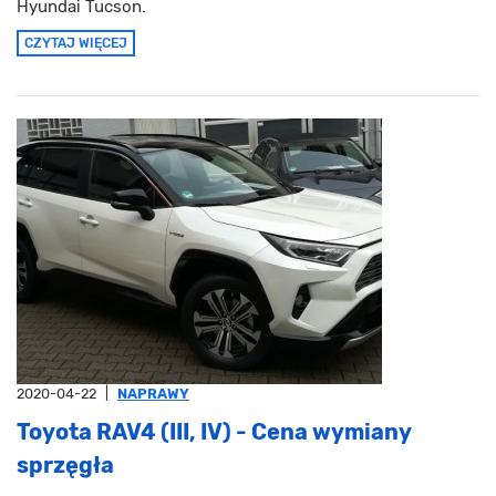
Hyundai Tucson.
CZYTAJ WIĘCEJ
2020-04-22
|
NAPRAWY
Toyota RAV4 (III, IV) - Cena wymiany
sprzęgła