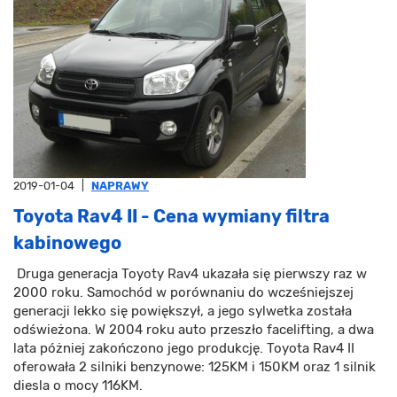
2019-01-04
|
NAPRAWY
Toyota Rav4 II - Cena wymiany filtra
kabinowego
Druga generacja Toyoty Rav4 ukazała się pierwszy raz w
2000 roku. Samochód w porównaniu do wcześniejszej
generacji lekko się powiększył, a jego sylwetka została
odświeżona. W 2004 roku auto przeszło facelifting, a dwa
lata póżniej zakończono jego produkcję. Toyota Rav4 II
oferowała 2 silniki benzynowe: 125KM i 150KM oraz 1 silnik
diesla o mocy 116KM.