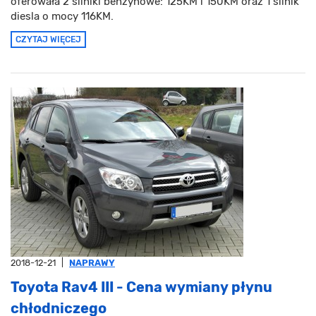
oferowała 2 silniki benzynowe: 125KM i 150KM oraz 1 silnik
diesla o mocy 116KM.
CZYTAJ WIĘCEJ
2018-12-21
|
NAPRAWY
Toyota Rav4 III - Cena wymiany płynu
chłodniczego