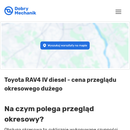
Toggle
naviga
Toyota RAV4 IV diesel - cena przeglądu
okresowego dużego
Na czym polega przegląd
okresowy?
Obsługa okresowa to cyklicznie wykonywane czynności