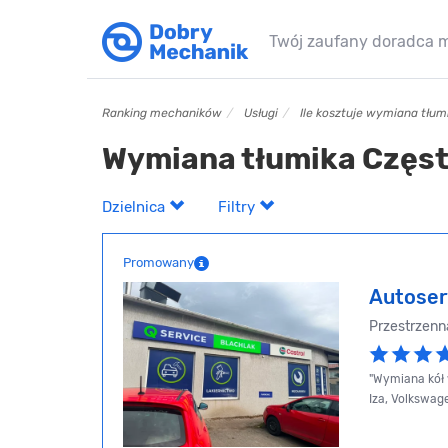
Twój zaufany doradca 
Ranking mechaników
Usługi
Ile kosztuje wymiana tłum
Wymiana tłumika Częs
Dzielnica
Filtry
Promowany
Autoser
Przestrzenna
"Wymiana kół 
Iza, Volkswage