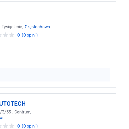
Tysiąclecie,
Częstochowa
0
(0 opinii)
UTOTECH
1/3/35 , Centrum,
wa
0
(0 opinii)