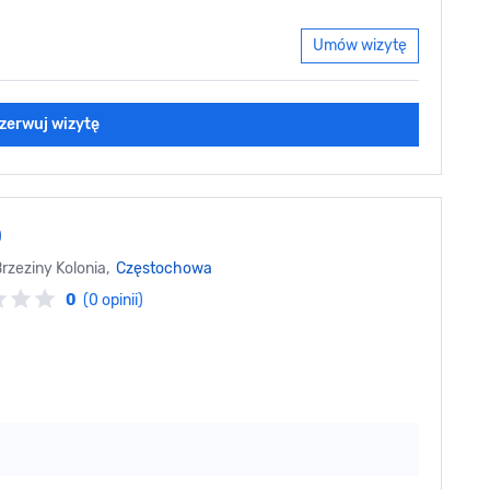
Umów wizytę
zerwuj wizytę
O
Brzeziny Kolonia,
Częstochowa
0
(0 opinii)