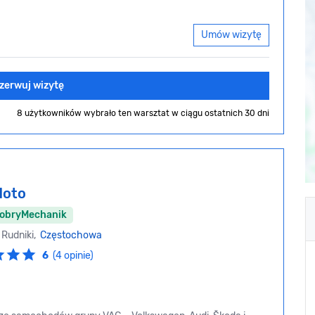
Umów wizytę
zerwuj wizytę
8 użytkowników wybrało ten warsztat
w ciągu ostatnich 30 dni
Moto
DobryMechanik
 Rudniki,
Częstochowa
6
(4 opinie)