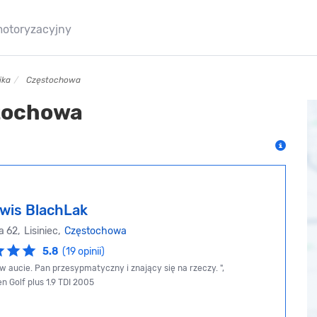
motoryzacyjny
ika
Częstochowa
tochowa
wis BlachLak
 62, Lisiniec,
Częstochowa
5.8
(19 opinii)
w aucie. Pan przesypmatyczny i znający się na rzeczy. ",
n Golf plus 1.9 TDI 2005