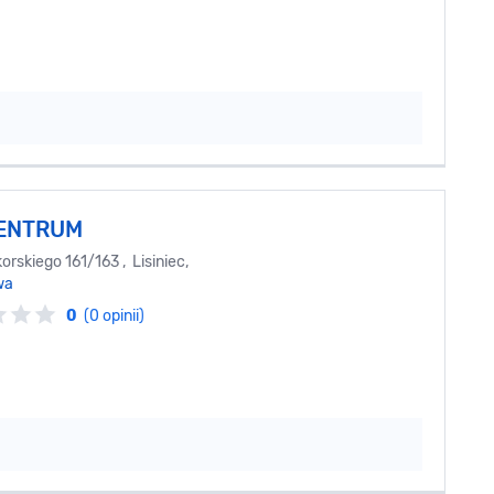
ENTRUM
orskiego 161/163 , Lisiniec,
wa
0
(0 opinii)