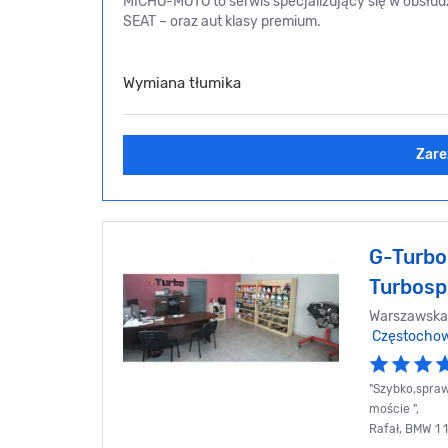
MICHO-MOTO to serwis specjalizujący się w obsłu
SEAT – oraz aut klasy premium.
Wymiana tłumika
Zare
G-Turbo
Turbosp
Warszawska
Częstocho
"Szybko,spraw
moście ",
Rafał, BMW 1 