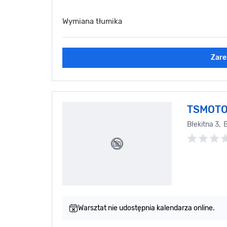
Wymiana tłumika
Zare
TSMOT
Błekitna 3, 
Warsztat nie udostępnia kalendarza online.