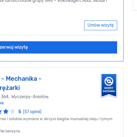
dze samochodów grupy VAG – Volkswagen, Audi, Škoda i
Umów wizytę
zerwuj wizytę
 - Mechanika -
rężarki
 364, Wyczerpy-Aniołów,
wa
5
(57 opinii)
nie i solidnie,wymiana w skrzyni biegów manualnej oleju i tylnym
116i benzyna