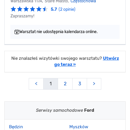
Warszawska 117A, Stare Miasto,
Częstochowa
5.7
(2 opinie)
Zapraszamy!
Warsztat nie udostępnia kalendarza online.
Nie znalazłeś wizytówki swojego warsztatu?
Utwórz
go teraz »
<
1
2
3
>
Serwisy samochodowe
Ford
Będzin
Myszków