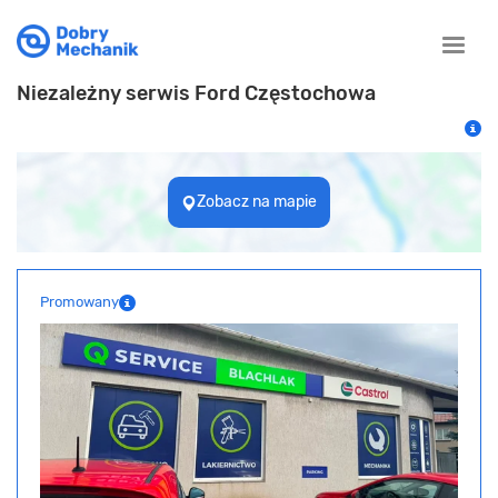
Toggle
naviga
Niezależny serwis Ford Częstochowa
Zobacz na mapie
Promowany