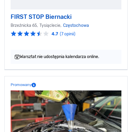
FIRST STOP Biernacki
Brzeźnicka 65, Tysiąclecie,
Częstochowa
4.7
(7 opinii)
Warsztat nie udostępnia kalendarza online.
Promowany