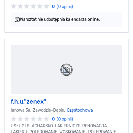
0
(0 opinii)
Warsztat nie udostępnia kalendarza online.
f.h.u."zenex"
łanowa 5a, Zawodzie-Dąbie,
Częstochowa
0
(0 opinii)
USŁUGI BLACHARSKO-LAKIERNICZE-RENOWACJA
LAKIERU-POLEROWANIE-WOSKOWANIE- POLEROWANIE