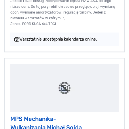
Jakość i czas obsługi zdecydowanie lepsza niż w ASO, do tego
niższe ceny. Do tej pory robili okresowe przeglądy, olej, wymianę
opon, wymianę amortyzatorów, regulację turbiny. Jeden z
niewielu warsztatów w którym...",
Janek, FORD KUGA 4x4 TDCI
Warsztat nie udostępnia kalendarza online.
MPS Mechanika-
Wulkanizacja Michał Sojda