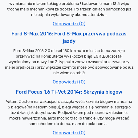
wymiana nie miałem takiego problemu ! Ładowanie mam 13.5 więc
trochę mało mechanikowi że dobrze. Po trzech dniach samochód już
nie odpala wyładowany akumulator dziś...
Odpowiedzi (0)
Ford S-Max 2016: Ford S-Max przerywa podczas
jazdy
Ford S-Max 2016 2.0 diesel 180 km auto miesiąc temu zaczęło
przerywać na komputerze wyskoczył błąd EGR .EGR został
wymieniony na nowy i po 3 tyg auto znowu czasami przerywa przy
małej prędkości i przy większej czym to może być spowodowane bo już
nie wiem co robić
Odpowiedzi (0)
Ford Focus 1.6 Ti-Vct 2014r: Skrzynia biegow
Witam. Jestem na wakacjach, zaczęła wyć skrzynia biegów manualna
5 biegowa(na każdym biegu), biegi włączają się normalnie, sprzęgło
tez działa jak dotychczas. Podjeżdżałem pod mocne wzniesienie,
mokra nawierzchnia, auto mocno traciło trakcje. Czy mogę wracać
samochodem do domu, mam do pokonania...
Odpowiedzi (0)