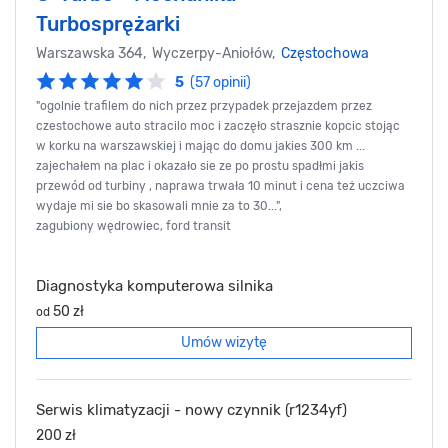
Turbosprężarki
Warszawska 364, Wyczerpy-Aniołów,
Częstochowa
5
(57 opinii)
"ogolnie trafilem do nich przez przypadek przejazdem przez
czestochowe auto stracilo moc i zaczęło strasznie kopcic stojąc
w korku na warszawskiej i mając do domu jakies 300 km ...
zajechałem na plac i okazało sie ze po prostu spadłmi jakis
przewód od turbiny , naprawa trwała 10 minut i cena też uczciwa
wydaje mi sie bo skasowali mnie za to 30...",
zagubiony wędrowiec, ford transit
Diagnostyka komputerowa silnika
50 zł
od
Umów wizytę
Serwis klimatyzacji - nowy czynnik (r1234yf)
200 zł