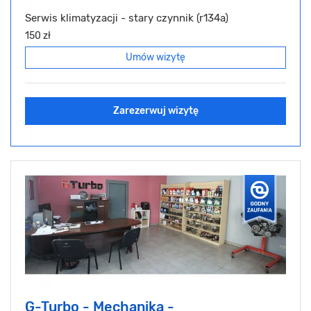
Serwis klimatyzacji - stary czynnik (r134a)
150 zł
Umów wizytę
Zarezerwuj wizytę
G-Turbo - Mechanika -