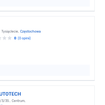
Tysiąclecie,
Częstochowa
0
(0 opinii)
UTOTECH
1/3/35 , Centrum,