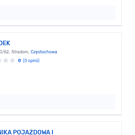
DEK
0/62, Stradom,
Częstochowa
0
(0 opinii)
IKA POJAZDOWA I