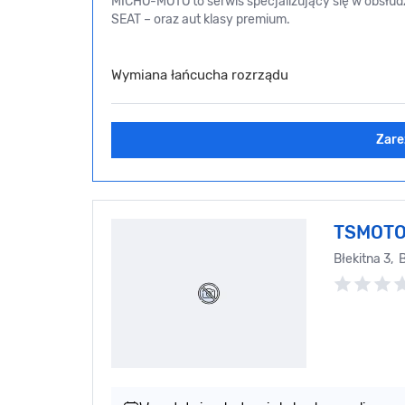
MICHO-MOTO to serwis specjalizujący się w obsłu
SEAT – oraz aut klasy premium.
Wymiana łańcucha rozrządu
Zare
TSMOT
Błekitna 3, 