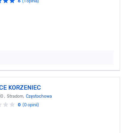
6
(1 opinia)
ICE KORZENIEC
 10 , Stradom,
Częstochowa
0
(0 opinii)