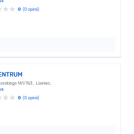
wa
0
(0 opinii)
ENTRUM
orskiego 161/163 , Lisiniec,
wa
0
(0 opinii)