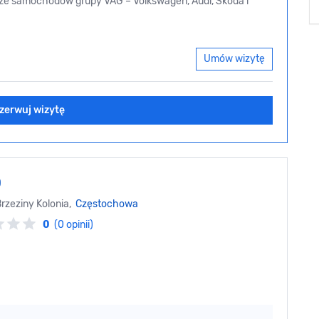
dze samochodów grupy VAG – Volkswagen, Audi, Škoda i
Umów wizytę
zerwuj wizytę
O
Brzeziny Kolonia,
Częstochowa
0
(0 opinii)