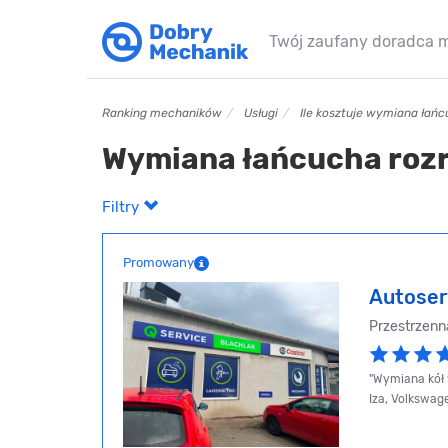
Twój zaufany doradca 
Ranking mechaników
Usługi
Ile kosztuje wymiana łań
Wymiana łańcucha roz
Filtry
Promowany
Autoser
Przestrzenna
"Wymiana kół 
Iza, Volkswage