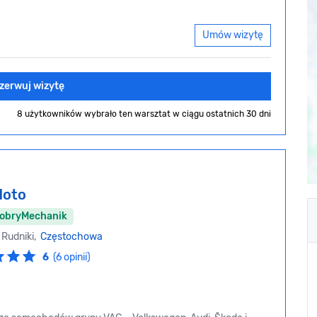
Umów wizytę
zerwuj wizytę
8 użytkowników wybrało ten warsztat
w ciągu ostatnich 30 dni
Moto
DobryMechanik
 Rudniki,
Częstochowa
6
(6 opinii)