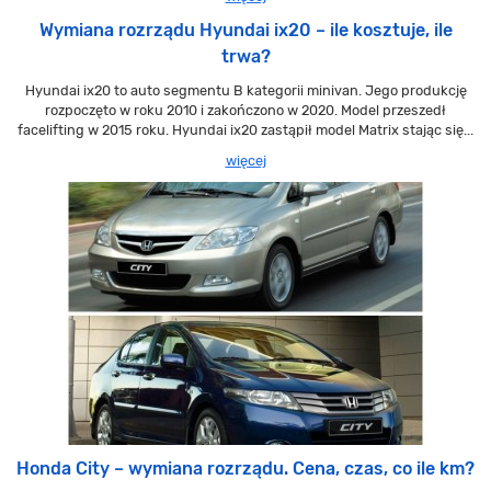
Wymiana rozrządu Hyundai ix20 – ile kosztuje, ile
trwa?
Hyundai ix20 to auto segmentu B kategorii minivan. Jego produkcję
rozpoczęto w roku 2010 i zakończono w 2020. Model przeszedł
facelifting w 2015 roku. Hyundai ix20 zastąpił model Matrix stając się...
więcej
Honda City – wymiana rozrządu. Cena, czas, co ile km?