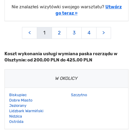
Nie znalazłeś wizytówki swojego warsztatu?
Utwórz
go teraz »
<
1
2
3
4
>
Koszt wykonania usługi wymiana paska rozrządu w
Olsztynie: od 200,00 PLN do 425,00 PLN
W OKOLICY
Biskupiec
Szczytno
Dobre Miasto
Jeziorany
Lidzbark Warmiński
Nidzica
Ostróda