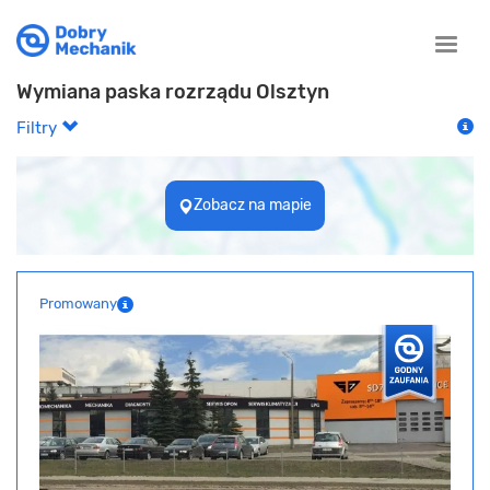
Toggle
naviga
Wymiana paska rozrządu Olsztyn
Filtry
Zobacz na mapie
Promowany