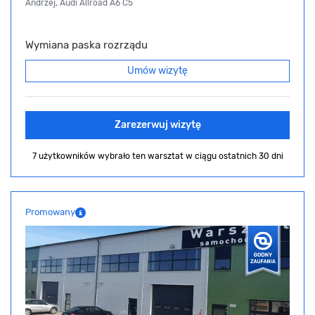
Andrzej, Audi Allroad A6 C5
Wymiana paska rozrządu
Umów wizytę
Zarezerwuj wizytę
7 użytkowników wybrało ten warsztat
w ciągu ostatnich 30 dni
Promowany