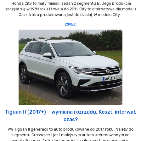
Honda City to mały miejski sedan z segmentu B. Jego produkcja
zaczęła się w 1981 roku i trwała do 2011. City to alternatywa dla modelu
Jazz, która produkowana jest do dzisiaj. W modelu City...
więcej
Tiguan II (2017+) – wymiana rozrządu. Koszt, interwał,
czas?
VW Tiguan II generacji to auto produkowane od 2017 roku. Należy do
segmentu Crossover i jest mniejszym autem uterenowionym od
modelu Touareg. Auto dostępne jest z silnikami benzynowymi o...