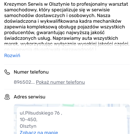
Krezymon Serwis w Olsztynie to profesjonalny warsztat
samochodowy, który specjalizuje się w serwisie
samochodów dostawczych i osobowych. Nasza
doświadczona i wykwalifikowana kadra mechaników
zapewnia kompleksową obsługę pojazdów wszystkich
producentów, gwarantując najwyższą jakość
świadczonych usług. Naprawiamy auta wszystkich
marek, wykorzystując wyłącznie wysokiej jakości części,
co zapewnia długotrwałą niezawodność i
bezpieczeństwo na drodze. Nasz zespół mechaników
Rozwiń
nieustannie podnosi swoje kwalifikacje, aby sprostać
wymaganiom współczesnej motoryzacji i zapewnić
Numer telefonu
naszym klientom pełne zadowolenie. Zapraszamy do
Krezymon Serwis w Olsztynie – miejsca, gdzie Twój
896502...
Pokaż numer telefonu
pojazd otrzyma profesjonalną i rzetelną opiekę.
Niezależnie od problemu, możesz liczyć na naszą
fachowość, terminowość i konkurencyjne ceny. Twój
Adres serwisu
komfort i bezpieczeństwo na drodze są dla nas
priorytetem.
ul.Piłsudskiego 76
,
10-450
,
Olsztyn
Zobacz na mapie