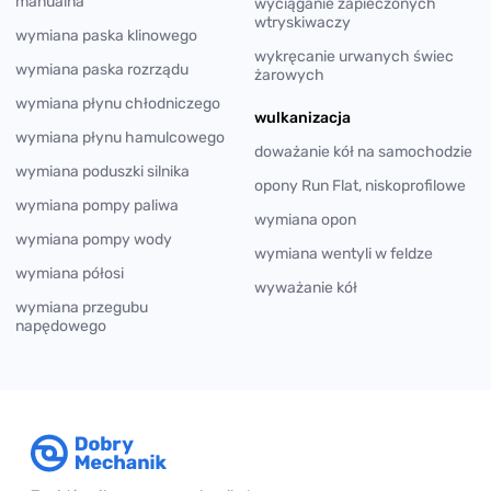
manualna
wyciąganie zapieczonych
wtryskiwaczy
wymiana paska klinowego
wykręcanie urwanych świec
wymiana paska rozrządu
żarowych
wymiana płynu chłodniczego
wulkanizacja
wymiana płynu hamulcowego
doważanie kół na samochodzie
wymiana poduszki silnika
opony Run Flat, niskoprofilowe
wymiana pompy paliwa
wymiana opon
wymiana pompy wody
wymiana wentyli w feldze
wymiana półosi
wyważanie kół
wymiana przegubu
napędowego