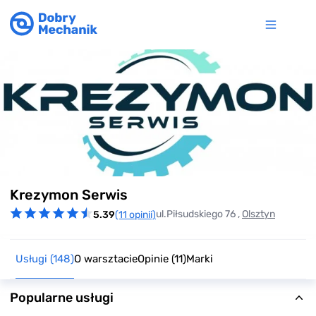
Item
Krezymon Serwis
1
of
ul.Piłsudskiego 76 ,
Olsztyn
5.39
(11 opinii)
6
Usługi
(148)
O warsztacie
Opinie
(11)
Marki
Popularne usługi