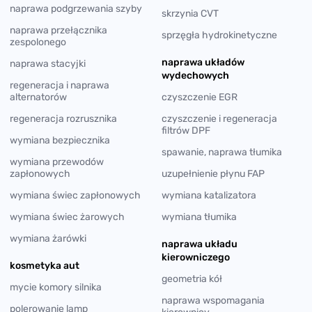
naprawa podgrzewania szyby
skrzynia CVT
naprawa przełącznika
sprzęgła hydrokinetyczne
zespolonego
naprawa układów
naprawa stacyjki
wydechowych
regeneracja i naprawa
alternatorów
czyszczenie EGR
regeneracja rozrusznika
czyszczenie i regeneracja
filtrów DPF
wymiana bezpiecznika
spawanie, naprawa tłumika
wymiana przewodów
zapłonowych
uzupełnienie płynu FAP
wymiana świec zapłonowych
wymiana katalizatora
wymiana świec żarowych
wymiana tłumika
wymiana żarówki
naprawa układu
kierowniczego
kosmetyka aut
geometria kół
mycie komory silnika
naprawa wspomagania
polerowanie lamp