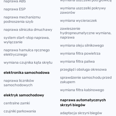
wymiana uszczelki pod głowicą
naprawa ABS
wymiana uszczelki pokrywy
naprawa ESP
zaworów
naprawa mechanizmu
wymiana wycieraczek
podnoszenia szyb
zawieszenie
naprawa silniczka dmuchawy
hydropneumatyczne wymiana,
naprawa
system start-stop naprawa,
wyłączanie
wymiana oleju silnikowego
naprawa hamulca ręcznego
wymiana filtra powietrza
elektrycznego
wymiana filtra paliwa
wymiana czujnika kąta skrętu
przegląd i obsługa okresowa
elektronika samochodowa
sprawdzenie samochodu przed
naprawa liczników
zakupem
samochodowych
wymiana filtra kabinowego
elektryk samochodowy
naprawa automatycznych
centralne zamki
skrzyń biegów
czujniki parkowania
adaptacja skrzyni biegów