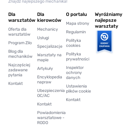
Znajdź najlepszego mechanika!
Dla
Dla
O portalu
Wyróżniamy
warsztatów
kierowców
najlepsze
Mapa strony
warsztaty
Oferta dla
Mechanicy
Regulamin
warsztatów
Usługi
Polityka
Program Zilo
cookies
Specjalizacje
Blog dla
Polityka
Warsztaty na
mechaników
prywatności
mapie
Najczęściej
Inspektor
Artykuły
zadawane
ochrony
pytania
Encyklopedia
danych
napraw
Kontakt
Ustawienia
Ubezpieczenia
plików cookie
OC/AC
Kontakt
Kontakt
Powiadomienia
warsztatowe -
RODO