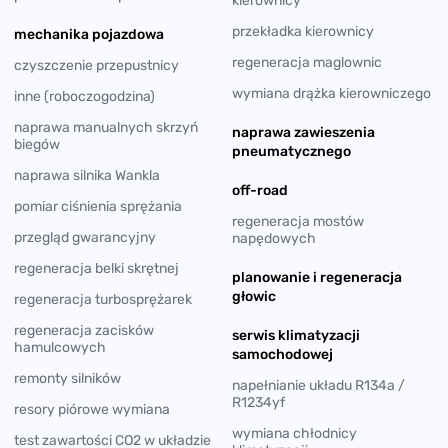
kierownicy
przekładka kierownicy
mechanika pojazdowa
regeneracja maglownic
czyszczenie przepustnicy
wymiana drążka kierowniczego
inne (roboczogodzina)
naprawa manualnych skrzyń
naprawa zawieszenia
biegów
pneumatycznego
naprawa silnika Wankla
off-road
pomiar ciśnienia sprężania
regeneracja mostów
przegląd gwarancyjny
napędowych
regeneracja belki skrętnej
planowanie i regeneracja
głowic
regeneracja turbosprężarek
regeneracja zacisków
serwis klimatyzacji
hamulcowych
samochodowej
remonty silników
napełnianie układu R134a /
R1234yf
resory piórowe wymiana
wymiana chłodnicy
test zawartości CO2 w układzie