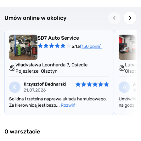
Umów online w okolicy
SD7 Auto Service
5.13
(150 opinii)
Władysława Leonharda 7,
Osiedle
Lubels
Pojezierze
,
Olsztyn
Olszty
Krzysztof Bednarski
AD
K
A
21.07.2026
18.
Solidna i rzetelna naprawa układu hamulcowego.
Umówiłem s
Za kierownicą jest bezp...
Rozwiń
na godzinę
Item
1
of
O warsztacie
3