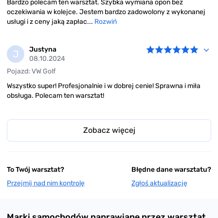
Bardzo polecam ten warsztat. Szybka wymiana opon bez
oczekiwania w kolejce. Jestem bardzo zadowolony z wykonanej
usługi i z ceny jaką zapłac...
Rozwiń
Justyna
J
08.10.2024
Pojazd: VW Golf
Wszystko super! Profesjonalnie i w dobrej cenie! Sprawna i miła
obsługa. Polecam ten warsztat!
Zobacz więcej
To Twój warsztat?
Błędne dane warsztatu?
Przejmij nad nim kontrolę
Zgłoś aktualizację
Marki samochodów naprawiane przez warsztat