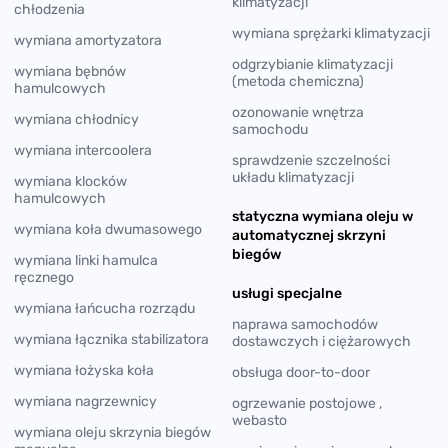
klimatyzacji
chłodzenia
wymiana sprężarki klimatyzacji
wymiana amortyzatora
odgrzybianie klimatyzacji
wymiana bębnów
(metoda chemiczna)
hamulcowych
ozonowanie wnętrza
wymiana chłodnicy
samochodu
wymiana intercoolera
sprawdzenie szczelności
układu klimatyzacji
wymiana klocków
hamulcowych
statyczna wymiana oleju w
wymiana koła dwumasowego
automatycznej skrzyni
biegów
wymiana linki hamulca
ręcznego
usługi specjalne
wymiana łańcucha rozrządu
naprawa samochodów
wymiana łącznika stabilizatora
dostawczych i ciężarowych
wymiana łożyska koła
obsługa door-to-door
wymiana nagrzewnicy
ogrzewanie postojowe ,
webasto
wymiana oleju skrzynia biegów