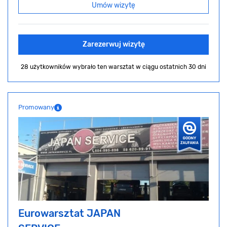
Umów wizytę
Zarezerwuj wizytę
28 użytkowników wybrało ten warsztat
w ciągu ostatnich 30 dni
Promowany
Eurowarsztat JAPAN