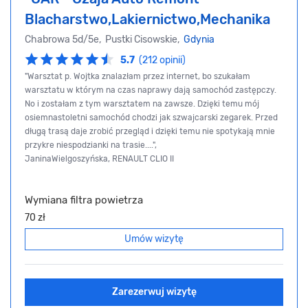
Blacharstwo,Lakiernictwo,Mechanika
Chabrowa 5d/5e, Pustki Cisowskie,
Gdynia
5.7
(212 opinii)
"Warsztat p. Wojtka znalazłam przez internet, bo szukałam
warsztatu w którym na czas naprawy dają samochód zastępczy.
No i zostałam z tym warsztatem na zawsze. Dzięki temu mój
osiemnastoletni samochód chodzi jak szwajcarski zegarek. Przed
długą trasą daje zrobić przegląd i dzięki temu nie spotykają mnie
przykre niespodzianki na trasie....",
JaninaWielgoszyńska, RENAULT CLIO II
Wymiana filtra powietrza
70 zł
Umów wizytę
Zarezerwuj wizytę