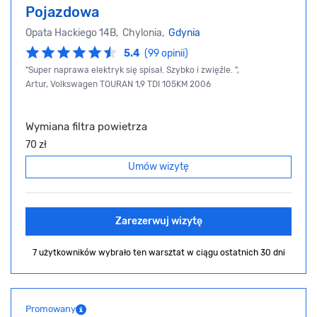
Pojazdowa
Opata Hackiego 14B, Chylonia,
Gdynia
5.4
(99 opinii)
"Super naprawa elektryk się spisał. Szybko i zwięźle. ",
Artur, Volkswagen TOURAN 1,9 TDI 105KM 2006
Wymiana filtra powietrza
70 zł
Umów wizytę
Zarezerwuj wizytę
7 użytkowników wybrało ten warsztat
w ciągu ostatnich 30 dni
Promowany