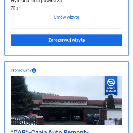
Wymiana filtra powietrza
70 zł
Umów wizytę
Zarezerwuj wizytę
Promowany
*CAR*-Czaja Auto Remont-