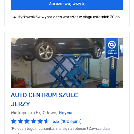
Zarezerwuj wizytę
4 użytkowników wybrało ten warsztat
w ciągu ostatnich 30 dni
AUTO CENTRUM SZULC
JERZY
Wielkopolska 57, Orłowo,
Gdynia
5.5
(100 opinii)
"Polecan tego mechanika, zna się na robocie ! Zawsze daje