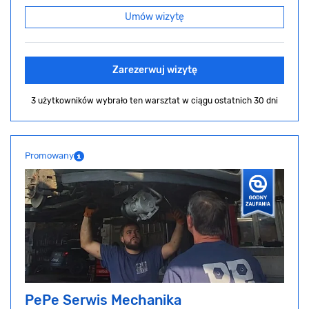
Umów wizytę
Zarezerwuj wizytę
3 użytkowników wybrało ten warsztat
w ciągu ostatnich 30 dni
Promowany
PePe Serwis Mechanika