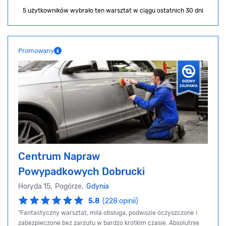
5 użytkowników wybrało ten warsztat
w ciągu ostatnich 30 dni
Promowany
Centrum Napraw
Powypadkowych Dobrucki
Horyda 15, Pogórze,
Gdynia
5.8
(228 opinii)
"Fantastyczny warsztat, mila obsluga, podwozie oczyszczone i
zabezpieczone bez zarzutu w bardzo krotkim czasie. Absolutnie