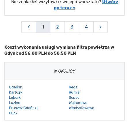
Nie znalazłeś wizytówki swojego warsztatu?
Utwórz
go teraz »
<
1
2
3
4
>
Koszt wykonania usługi wymiana filtra powietrza w
Gdyni: od 56,00 PLN do 58,50 PLN
W OKOLICY
Gdańsk
Reda
Kartuzy
Rumia
Lębork
Sopot
Luzino
Wejherowo
Pruszcz Gdański
Władysławowo
Puck