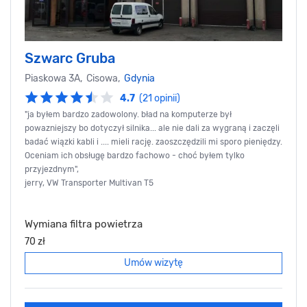
Szwarc Gruba
Piaskowa 3A, Cisowa,
Gdynia
4.7
(21 opinii)
"ja byłem bardzo zadowolony. bład na komputerze był
powazniejszy bo dotyczył silnika... ale nie dali za wygraną i zaczęli
badać wiązki kabli i .... mieli rację. zaoszczędzili mi sporo pieniędzy.
Oceniam ich obsługę bardzo fachowo - choć byłem tylko
przyjezdnym",
jerry, VW Transporter Multivan T5
Wymiana filtra powietrza
70 zł
Umów wizytę