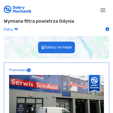
Toggle
naviga
Wymiana filtra powietrza Gdynia
Filtry
Zobacz na mapie
Promowany