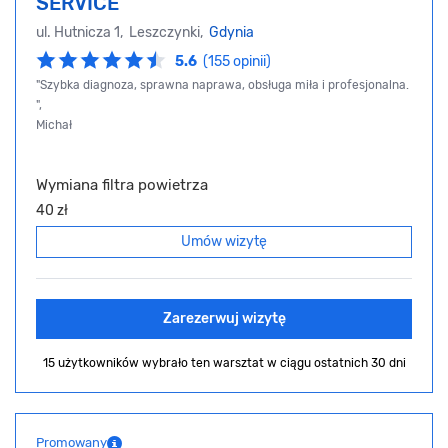
SERVICE
ul. Hutnicza 1, Leszczynki,
Gdynia
5.6
(155 opinii)
"Szybka diagnoza, sprawna naprawa, obsługa miła i profesjonalna.
",
Michał
Wymiana filtra powietrza
40 zł
Umów wizytę
Zarezerwuj wizytę
15 użytkowników wybrało ten warsztat
w ciągu ostatnich 30 dni
Promowany