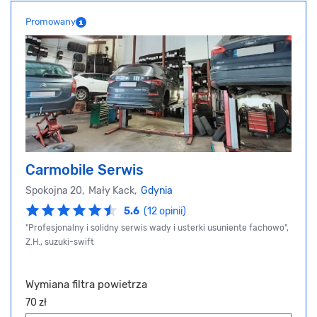
Promowany
Carmobile Serwis
Spokojna 20, Mały Kack,
Gdynia
5.6
(12 opinii)
"Profesjonalny i solidny serwis wady i usterki usuniente fachowo",
Z.H., suzuki-swift
Wymiana filtra powietrza
70 zł