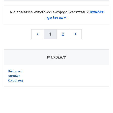
Nie znalazłeś wizytówki swojego warsztatu?
Utwórz
go teraz »
<
1
2
>
W OKOLICY
Białogard
Darłowo
Kołobrzeg