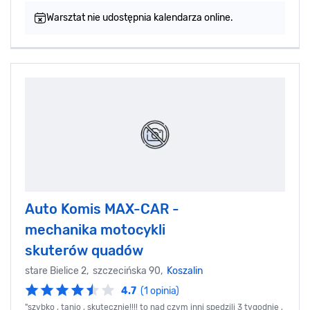
Warsztat nie udostępnia kalendarza online.
Auto Komis MAX-CAR -
mechanika motocykli
skuterów quadów
stare Bielice 2, szczecińska 90,
Koszalin
4.7
(1 opinia)
"szybko , tanio , skutecznie!!!! to nad czym inni spędzili 3 tygodnie ,