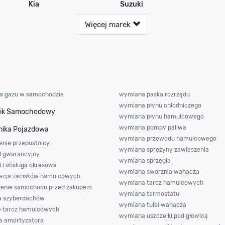
Kia
Suzuki
Więcej marek
ja gazu w samochodzie
wymiana paska rozrządu
wymiana płynu chłodniczego
nik Samochodowy
wymiana płynu hamulcowego
wymiana pompy paliwa
ika Pojazdowa
wymiana przewodu hamulcowego
enie przepustnicy
wymiana sprężyny zawieszenia
d gwarancyjny
wymiana sprzęgła
d i obsługa okresowa
wymiana sworznia wahacza
acja zacisków hamulcowych
wymiana tarcz hamulcowych
enie samochodu przed zakupem
wymiana termostatu
a szyberdachów
wymiana tulei wahacza
e tarcz hamulcowych
wymiana uszczelki pod głowicą
 amortyzatora