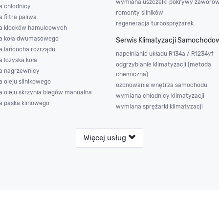
wymiana uszczelki pokrywy zaworó
 chłodnicy
remonty silników
filtra paliwa
regeneracja turbosprężarek
a klocków hamulcowych
a koła dwumasowego
Serwis Klimatyzacji Samochodo
 łańcucha rozrządu
napełnianie układu R134a / R1234yf
 łożyska koła
odgrzybianie klimatyzacji (metoda
 nagrzewnicy
chemiczna)
 oleju silnikowego
ozonowanie wnętrza samochodu
 oleju skrzynia biegów manualna
wymiana chłodnicy klimatyzacji
 paska klinowego
wymiana sprężarki klimatyzacji
Więcej usług