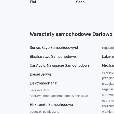
Fiat
Saab
Warsztaty samochodowe Darłowo
Serwis Szyb Samochodowych
regulac
Blacharstwo Samochodowe
Lakier
Car Audio, Nawigacje Samochodowe
Mechan
czyszcz
Diesel Serwis
przeglą
Elektromechanik
przeglą
regener
naprawa ABS
sprawdz
naprawa mechanizmu podnoszenia szyb
napraw
Elektronika Samochodowa
toczeni
poduszki powietrzne
wymiana