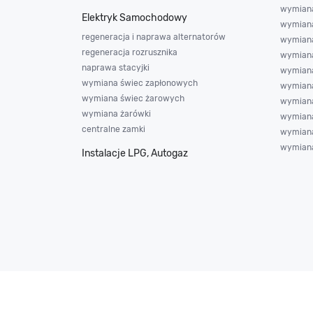
wymiana
Elektryk Samochodowy
wymiana 
regeneracja i naprawa alternatorów
wymian
regeneracja rozrusznika
wymian
naprawa stacyjki
wymiana
wymiana świec zapłonowych
wymiana
wymiana świec żarowych
wymiana
wymiana żarówki
wymiana
centralne zamki
wymiana
wymiana
Instalacje LPG, Autogaz