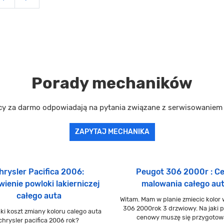
Porady mechaników
cy za darmo odpowiadają na pytania związane z serwisowanie
ZAPYTAJ MECHANIKA
hrysler Pacifica 2006:
Peugot 306 2000r : C
ienie powloki lakierniczej
malowania całego au
całego auta
Witam. Mam w planie zmiecic kolor
306 2000rok 3 drzwiowy. Na jaki p
aki koszt zmiany koloru calego auta
cenowy muszę się przygotow
chrysler pacifica 2006 rok?