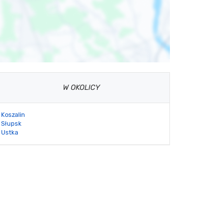
W OKOLICY
Koszalin
Słupsk
Ustka