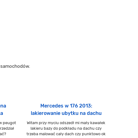
m samochodów.
ena
Mercedes w 176 2013:
ta
lakierowanie ubytku na dachu
 w peugot
Witam przy myciu odszedł mi mały kawałek
rzedział
lakieru bazy do podkładu na dachu czy
ać?
trzeba malować cały dach czy punktowo ok