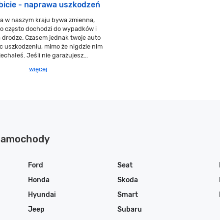
bicie - naprawa uszkodzeń
a w naszym kraju bywa zmienna,
co często dochodzi do wypadków i
na drodze. Czasem jednak twoje auto
c uszkodzeniu, mimo że nigdzie nim
jechałeś. Jeśli nie garażujesz...
więcej
 samochody
Ford
Seat
Honda
Skoda
Hyundai
Smart
Jeep
Subaru