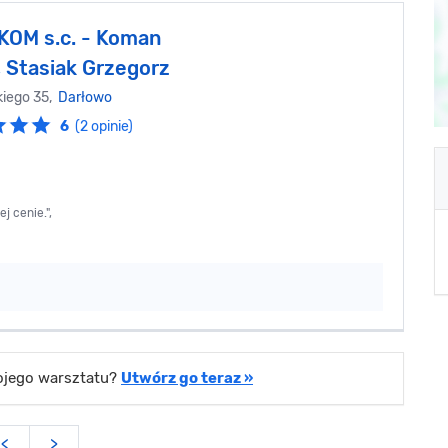
OM s.c. - Koman
, Stasiak Grzegorz
kiego 35,
Darłowo
6
(2 opinie)
j cenie.",
wojego warsztatu?
Utwórz go teraz »
<
>