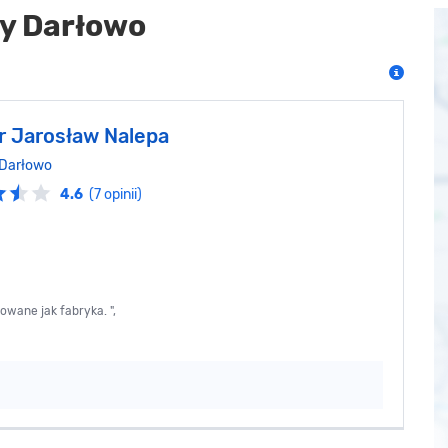
y Darłowo
 Jarosław Nalepa
Darłowo
4.6
(7 opinii)
owane jak fabryka. ",