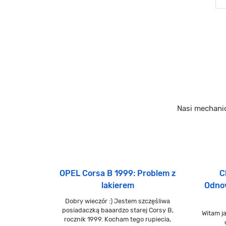
Nasi mechani
OPEL Corsa B 1999: Problem z
C
lakierem
Odnow
Dobry wieczór :) Jestem szczęśliwa
posiadaczką baaardzo starej Corsy B,
Witam j
rocznik 1999. Kocham tego rupiecia,