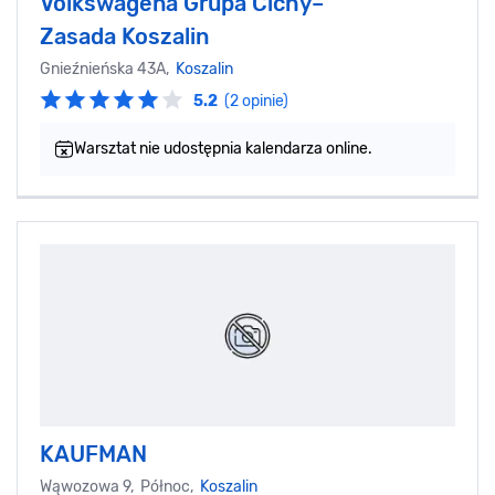
Volkswagena Grupa Cichy–
Zasada Koszalin
Gnieźnieńska 43A,
Koszalin
5.2
(2 opinie)
Warsztat nie udostępnia kalendarza online.
KAUFMAN
Wąwozowa 9, Północ,
Koszalin