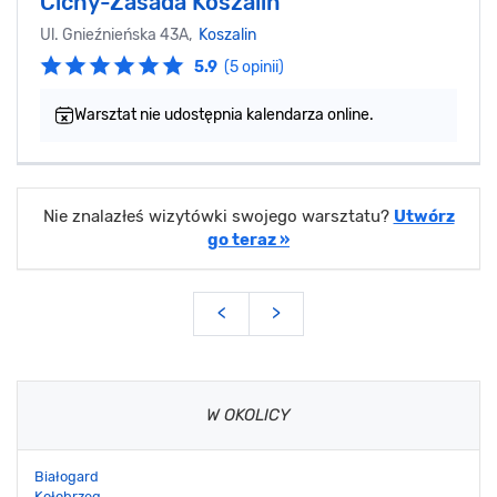
Cichy-Zasada Koszalin
Ul. Gnieźnieńska 43A,
Koszalin
5.9
(5 opinii)
Warsztat nie udostępnia kalendarza online.
Nie znalazłeś wizytówki swojego warsztatu?
Utwórz
go teraz »
<
>
W OKOLICY
Białogard
Kołobrzeg