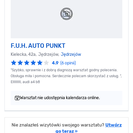
F.U.H. AUTO PUNKT
Kielecka, 42a, Jędrzejów,
Jędrzejów
4.9
(6 opinii)
"Szybko, sprawnie i z dobrą diagnozą warsztat godny polecenia.
Obsługa miła i pomocna. Serdecznie polecam skorzystać z usług. ",
Elllllllll, audi a4 b8
Warsztat nie udostępnia kalendarza online.
Nie znalazłeś wizytówki swojego warsztatu?
Utwórz
go teraz »