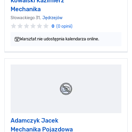
Kowalski Kazimierz
Mechanika
Słowackiego 31,
Jędrzejów
0
(0 opinii)
Warsztat nie udostępnia kalendarza online.
Adamczyk Jacek
Mechanika Pojazdowa