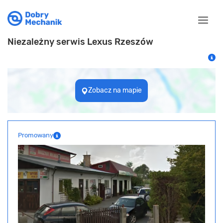
Toggle
naviga
Niezależny serwis Lexus Rzeszów
Zobacz na mapie
Promowany