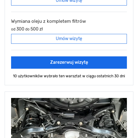
Umów wizytę
Wymiana oleju z kompletem filtrów
300
500 zł
od
do
Umów wizytę
Zarezerwuj wizytę
10 użytkowników wybrało ten warsztat
w ciągu ostatnich 30 dni