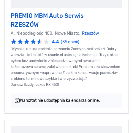
PREMIO MBM Auto Serwis
RZESZÓW
Al. Niepodległości 100, Nowe Miasto,
Rzeszów
4.4
(35 opinii)
"Wysoka kultura osobista personelu.Żadnych zastrzeżeń .Dobry
warsztat to taki,który usunie ci usterkę natychmiast.Trzykrotnie
byłem bez umówienie z niespodziewanymi awariami i
każdorazowo sprawę załatwiono od ręki.Problem z zawieszeniem
pneumatycznym -naprawiono.Zleciłem konserwację podwozia-
zrobione terminowo,szybko i w przyzwoitej...",
Janusz Szudy, Lexus RX 450h
Warsztat nie udostępnia kalendarza online.