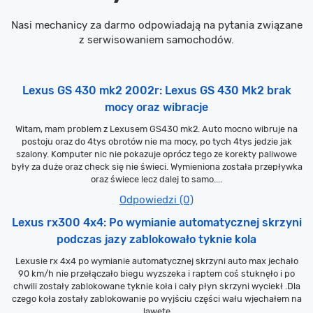
Nasi mechanicy za darmo odpowiadają na pytania związane
z serwisowaniem samochodów.
Lexus GS 430 mk2 2002r: Lexus GS 430 Mk2 brak
mocy oraz wibracje
Witam, mam problem z Lexusem GS430 mk2. Auto mocno wibruje na
postoju oraz do 4tys obrotów nie ma mocy, po tych 4tys jedzie jak
szalony. Komputer nic nie pokazuje oprócz tego ze korekty paliwowe
były za duże oraz check się nie świeci. Wymieniona została przepływka
oraz świece lecz dalej to samo....
Odpowiedzi (0)
Lexus rx300 4x4: Po wymianie automatycznej skrzyni
podczas jazy zablokowało tyknie kola
Lexusie rx 4x4 po wymianie automatycznej skrzyni auto max jechało
90 km/h nie przełączało biegu wyzszeka i raptem coś stuknęło i po
chwili zostały zablokowane tyknie koła i cały płyn skrzyni wyciekł .Dla
czego koła zostały zablokowanie po wyjściu części wału wjechałem na
lawetę