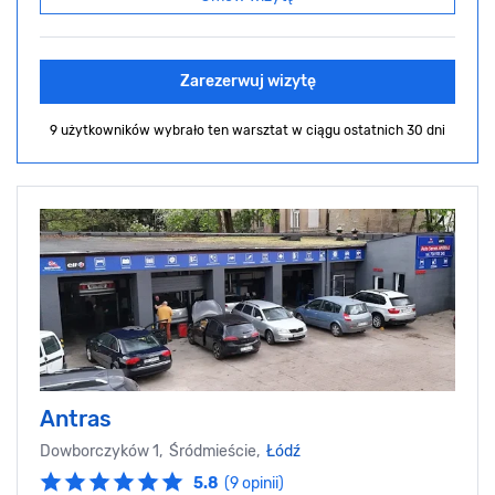
Zarezerwuj wizytę
9 użytkowników wybrało ten warsztat
w ciągu ostatnich 30 dni
Antras
Dowborczyków 1, Śródmieście,
Łódź
5.8
(9 opinii)