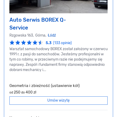
Auto Serwis BOREX Q-
Service
Rzgowska 163, Górna,
Łódź
5.3
(133 opinie)
Warsztat samochodowy BOREX został założony w czerwcu
1991 r. z pasji do samochodów. Jesteśmy profesjonalni w
tym co robimy, w przeciwnym razie nie podejmujemy się
naprawy. Zespół i fundament firmy stanowią odpowiednio
dobrani mechanicy i...
Geometria i zbieżność (ustawienie kół)
250
400 zł
od
do
Umów wizytę