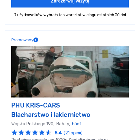
Zarezerwuj wizytę
7 użytkowników wybrało ten warsztat
w ciągu ostatnich 30 dni
Promowany
PHU KRIS-CARS
Blacharstwo i lakiernictwo
Wojska Polskiego 190, Bałuty,
Łódź
5.4
(21 opinii)