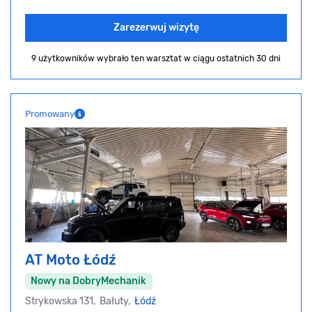
Zarezerwuj wizytę
9 użytkowników wybrało ten warsztat
w ciągu ostatnich 30 dni
Promowany
AT Moto Łódź
Nowy na DobryMechanik
Strykowska 131, Bałuty,
Łódź