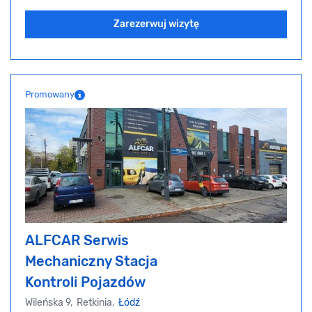
Zarezerwuj wizytę
Promowany
ALFCAR Serwis
Mechaniczny Stacja
Kontroli Pojazdów
Wileńska 9, Retkinia,
Łódź