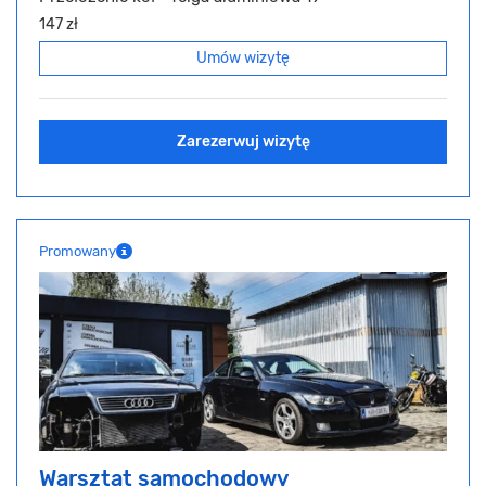
147 zł
Umów wizytę
Zarezerwuj wizytę
Promowany
Warsztat samochodowy