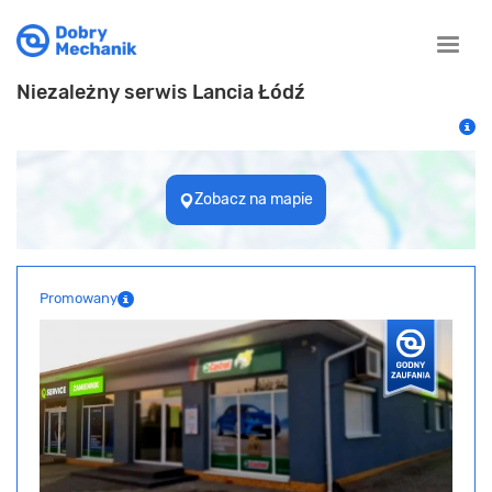
Toggle
naviga
Niezależny serwis Lancia Łódź
Zobacz na mapie
Promowany