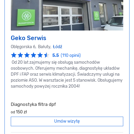
Geko Serwis
Oblęgorska 6, Bałuty,
Łódź
5.5
(110 opinii)
Od 20 lat zajmujemy się obsługą samochodów
osobowych. Oferujemy mechanikę, diagnostykę układów
DPF i FAP oraz serwis klimatyzacji. Świadczymy usługi na
poziomie ASO. W warsztacie jest 5 stanowisk. Obsługujemy
samochody powyżej rocznika 2004!
Diagnostyka filtra dpf
150 zł
od
Umów wizytę