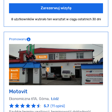
Zarezerwuj wizytę
8 użytkowników wybrało ten warsztat
w ciągu ostatnich 30 dni
Promowany
Motovit
Ekonomiczna 61A, Górna,
Łódź
5.7
(11 opinii)
Szybkie terminy realizacji, terminowość dokładność