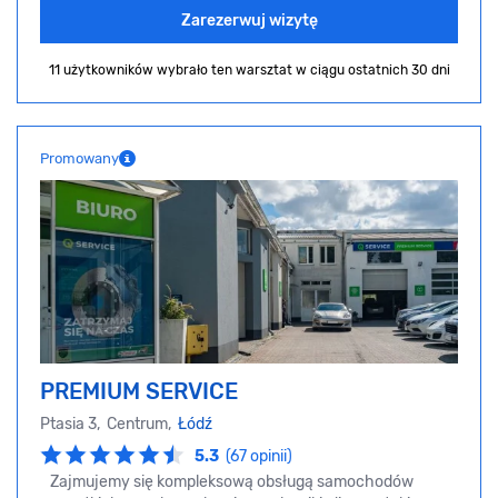
Zarezerwuj wizytę
11 użytkowników wybrało ten warsztat
w ciągu ostatnich 30 dni
Promowany
PREMIUM SERVICE
Ptasia 3, Centrum,
Łódź
5.3
(67 opinii)
Zajmujemy się kompleksową obsługą samochodów