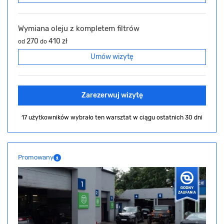
Wymiana oleju z kompletem filtrów
270
410 zł
od
do
Umów wizytę
Zarezerwuj wizytę
17 użytkowników wybrało ten warsztat
w ciągu ostatnich 30 dni
Promowany