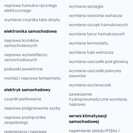
naprawa hamulca ręcznego
wymiana sprzęgła
elektrycznego
wymiana sworznia wahacza
wymiana czujnika kąta skrętu
wymiana szczęk hamulcowych
elektronika samochodowa
wymiana tarcz hamulcowych
naprawa liczników
wymiana termostatu
samochodowych
wymiana tulei wahacza
naprawa wyświetlaczy
samochodowych
wymiana uszczelki pod głowicą
poduszki powietrzne
wymiana uszczelki pokrywy
zaworów
montaż i naprawa tempomatu
wymiana wycieraczek
elektryk samochodowy
zawieszenie
czujniki parkowania
hydropneumatyczne wymiana,
naprawa
naprawa podgrzewania szyby
serwis klimatyzacji
naprawa przełącznika
samochodowej
zespolonego
napełnianie układu R134a /
regeneracja i naprawa