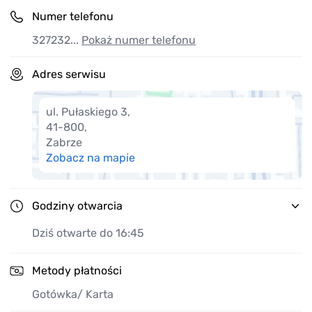
W sobotę pracuje tylko dział techniczny blacharsko-
Numer telefonu
lakierniczy. Nie są wykonywane naprawy mechaniczne.
327232...
Pokaż numer telefonu
Adres serwisu
ul. Pułaskiego 3
,
41-800
,
Zabrze
Zobacz na mapie
Godziny otwarcia
Dziś otwarte do 16:45
Metody płatności
Gotówka
/ Karta