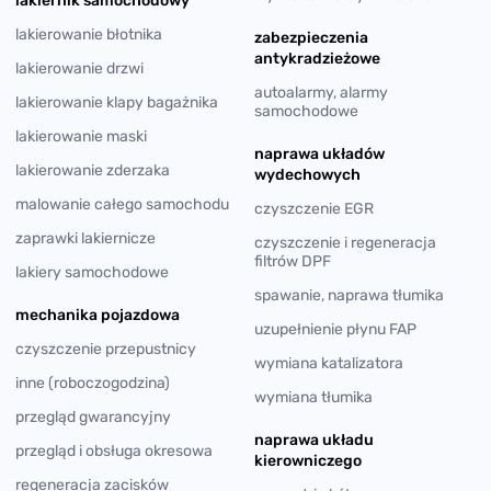
lakiernik samochodowy
lakierowanie błotnika
zabezpieczenia
antykradzieżowe
lakierowanie drzwi
autoalarmy, alarmy
lakierowanie klapy bagażnika
samochodowe
lakierowanie maski
naprawa układów
lakierowanie zderzaka
wydechowych
malowanie całego samochodu
czyszczenie EGR
zaprawki lakiernicze
czyszczenie i regeneracja
filtrów DPF
lakiery samochodowe
spawanie, naprawa tłumika
mechanika pojazdowa
uzupełnienie płynu FAP
czyszczenie przepustnicy
wymiana katalizatora
inne (roboczogodzina)
wymiana tłumika
przegląd gwarancyjny
naprawa układu
przegląd i obsługa okresowa
kierowniczego
regeneracja zacisków