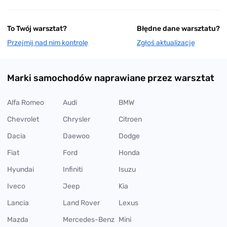
To Twój warsztat?
Błędne dane warsztatu?
Przejmij nad nim kontrolę
Zgłoś aktualizację
Marki samochodów naprawiane przez warsztat
Alfa Romeo
Audi
BMW
Chevrolet
Chrysler
Citroen
Dacia
Daewoo
Dodge
Fiat
Ford
Honda
Hyundai
Infiniti
Isuzu
Iveco
Jeep
Kia
Lancia
Land Rover
Lexus
Mazda
Mercedes-Benz
Mini