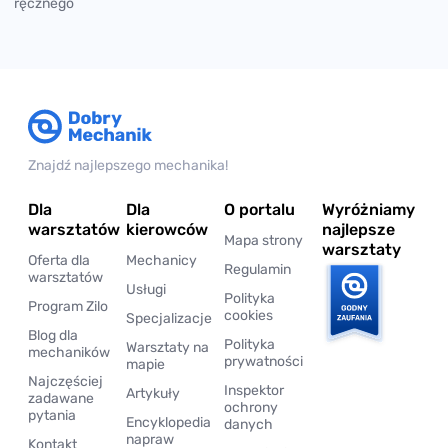
ręcznego
Znajdź najlepszego mechanika!
Dla
Dla
O portalu
Wyróżniamy
warsztatów
kierowców
najlepsze
Mapa strony
warsztaty
Oferta dla
Mechanicy
Regulamin
warsztatów
Usługi
Polityka
Program Zilo
cookies
Specjalizacje
Blog dla
Polityka
Warsztaty na
mechaników
prywatności
mapie
Najczęściej
Inspektor
Artykuły
zadawane
ochrony
pytania
Encyklopedia
danych
napraw
Kontakt