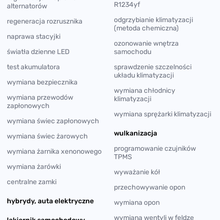
R1234yf
alternatorów
odgrzybianie klimatyzacji
regeneracja rozrusznika
(metoda chemiczna)
naprawa stacyjki
ozonowanie wnętrza
światła dzienne LED
samochodu
test akumulatora
sprawdzenie szczelności
układu klimatyzacji
wymiana bezpiecznika
wymiana chłodnicy
wymiana przewodów
klimatyzacji
zapłonowych
wymiana sprężarki klimatyzacji
wymiana świec zapłonowych
wulkanizacja
wymiana świec żarowych
programowanie czujników
wymiana żarnika xenonowego
TPMS
wymiana żarówki
wyważanie kół
centralne zamki
przechowywanie opon
hybrydy, auta elektryczne
wymiana opon
wymiana wentyli w feldze