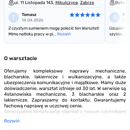
ul. 11 Listopada 143,
Mikulczyce
,
Zabrze
Botani
Tomasz
Raf
T
R
14.04.2026
06.
Z czystym sumieniem mogę polecić ten Warsztat!
Uzupełnien
Mimo natłoku pracy w pi...
Rozwiń
szybko, spr
Item
1
of
O warsztacie
3
Oferujemy kompleksowe naprawy mechaniczne,
blacharskie, lakiernicze i wulkanizacyjne, a także
ubezpieczenia komunikacyjne i majątkowe. Mamy duże
doświadczenie, warsztat istnieje od 30 lat. W serwisie są
4stanowiska mechaniczne, 3 blacharskie oraz 2
lakiernicze. Zapraszamy do kontaktu. Gwarantujemy
fachową naprawę w uczciwej cenie.
Serwisujemy klimatyzacje również z nowym czynnikiem
r1234yf. Stosujemy gaz (zarówno r134a jak i r1234yf od
Rozwiń
jednego dostawcy - firmy Magnetli Marelli). W razie
konieczności, wykonujemy płukanie układu klimatyzacji.