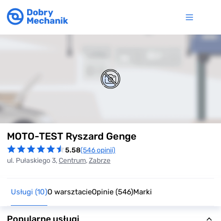
Item
MOTO-TEST Ryszard Genge
1
of
5.58
(546 opinii)
0
ul. Pułaskiego 3,
Centrum
,
Zabrze
Usługi
(10)
O warsztacie
Opinie
(546)
Marki
Popularne usługi