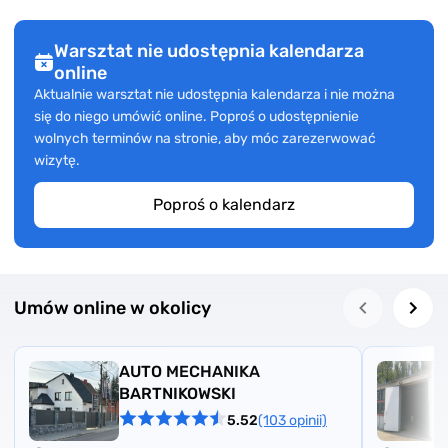
Warsztat nie udostępnia kalendarza
online
Aktualnie warsztat nie udostępnia kalendarza i nie można
się do niego umówić online. Poproś o udostępnienie
wolnych terminów na stronie, aby móc zarezerwować
wizytę.
Poproś o kalendarz
Umów online w okolicy
AUTO MECHANIKA
BARTNIKOWSKI
5.52
(103 opinii)