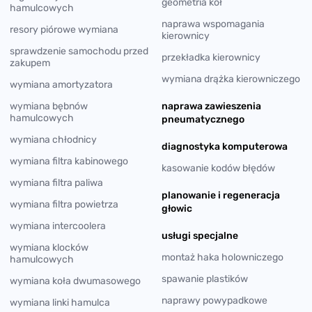
geometria kół
hamulcowych
naprawa wspomagania
resory piórowe wymiana
kierownicy
sprawdzenie samochodu przed
przekładka kierownicy
zakupem
wymiana drążka kierowniczego
wymiana amortyzatora
wymiana bębnów
naprawa zawieszenia
hamulcowych
pneumatycznego
wymiana chłodnicy
diagnostyka komputerowa
wymiana filtra kabinowego
kasowanie kodów błędów
wymiana filtra paliwa
planowanie i regeneracja
wymiana filtra powietrza
głowic
wymiana intercoolera
usługi specjalne
wymiana klocków
montaż haka holowniczego
hamulcowych
spawanie plastików
wymiana koła dwumasowego
naprawy powypadkowe
wymiana linki hamulca