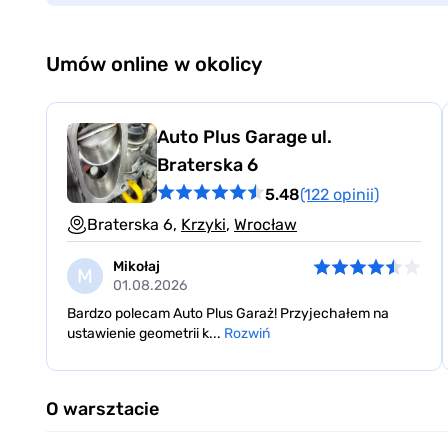
Umów online w okolicy
Auto Plus Garage ul.
Braterska 6
5.48
(122 opinii)
Braterska 6,
Krzyki
,
Wrocław
Mikołaj
M
01.08.2026
Bardzo polecam Auto Plus Garaż! Przyjechałem na
ustawienie geometrii k...
Rozwiń
Item
1
O warsztacie
of
3