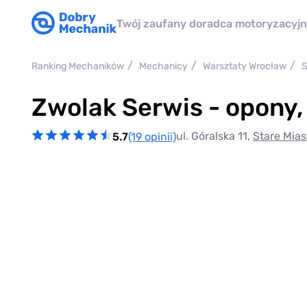
Twój zaufany doradca motoryzacyj
Ranking Mechaników
Mechanicy
Warsztaty Wrocław
S
Zwolak Serwis - opony,
ul. Góralska 11,
Stare Mias
5.7
(19 opinii)
Item
1
of
0