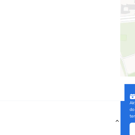
Ak
do
te