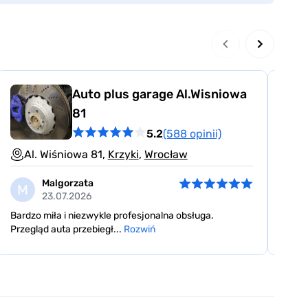
Auto plus garage Al.Wisniowa
81
5.2
(588 opinii)
Tę
Al. Wiśniowa 81,
Krzyki
,
Wrocław
Malgorzata
M
M
23.07.2026
Pełen
Bardzo miła i niezwykle profesjonalna obsługa.
autem
Przegląd auta przebiegł...
Rozwiń