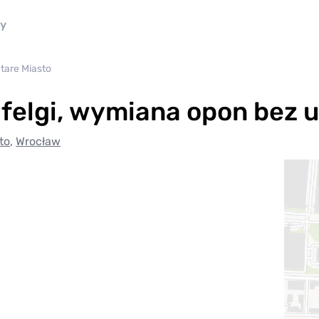
ny
tare Miasto
 felgi, wymiana opon bez
to
,
Wrocław