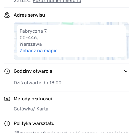
Zapraszamy również do skorzystania z myjni ręcznej i
22 627...
Pokaż numer telefonu
pomocy drogowej.
Adres serwisu
Fabryczna 7
,
00-446
,
Warszawa
Zobacz na mapie
Godziny otwarcia
Dziś otwarte do 18:00
Metody płatności
Gotówka
/ Karta
Polityka warsztatu