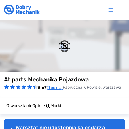
Item
At parts Mechanika Pojazdowa
1
of
Fabryczna 7,
Powiśle
,
Warszawa
5.67
(1 opinia)
0
O warsztacie
Opinie
(1)
Marki
Warsztat nie udostępnia kalendarza