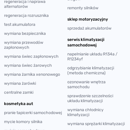
regeneracja i naprawa
alternatorów
remonty silników
regeneracja rozrusznika
sklep motoryzacyjny
test akumulatora
sprzedaż akumulatorów
wymiana bezpiecznika
serwis klimatyzacji
wymiana przewodów
samochodowej
zapłonowych
napełnianie układu R134a /
wymiana świec zapłonowych
R1234yf
wymiana świec żarowych
odgrzybianie klimatyzacji
(metoda chemiczna)
wymiana żarnika xenonowego
ozonowanie wnętrza
wymiana żarówki
samochodu
centralne zamki
sprawdzenie szczelności
układu klimatyzacji
kosmetyka aut
wymiana chłodnicy
pranie tapicerki samochodowej
klimatyzacji
mycie komory silnika
wymiana sprężarki klimatyzacji