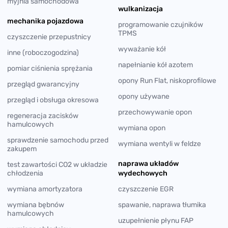
myjnia samochodowa
wulkanizacja
mechanika pojazdowa
programowanie czujników
TPMS
czyszczenie przepustnicy
wyważanie kół
inne (roboczogodzina)
napełnianie kół azotem
pomiar ciśnienia sprężania
opony Run Flat, niskoprofilowe
przegląd gwarancyjny
opony używane
przegląd i obsługa okresowa
przechowywanie opon
regeneracja zacisków
hamulcowych
wymiana opon
sprawdzenie samochodu przed
wymiana wentyli w feldze
zakupem
naprawa układów
test zawartości CO2 w układzie
chłodzenia
wydechowych
wymiana amortyzatora
czyszczenie EGR
wymiana bębnów
spawanie, naprawa tłumika
hamulcowych
uzupełnienie płynu FAP