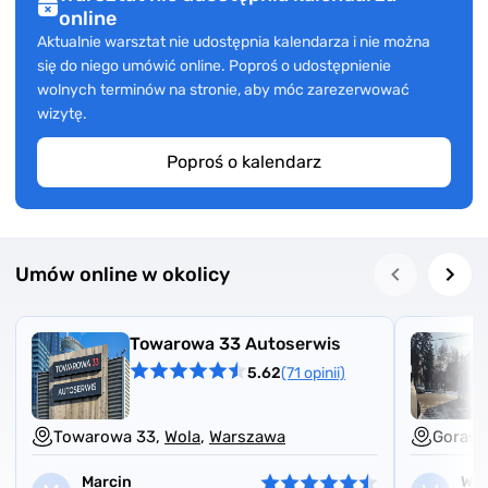
online
Aktualnie warsztat nie udostępnia kalendarza i nie można
się do niego umówić online. Poproś o udostępnienie
wolnych terminów na stronie, aby móc zarezerwować
wizytę.
Poproś o kalendarz
Umów online w okolicy
Towarowa 33 Autoserwis
5.62
(71 opinii)
Towarowa 33,
Wola
,
Warszawa
Gorasz
Marcin
Wit