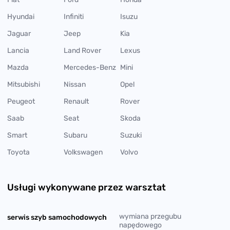
Hyundai
Infiniti
Isuzu
Jaguar
Jeep
Kia
Lancia
Land Rover
Lexus
Mazda
Mercedes-Benz
Mini
Mitsubishi
Nissan
Opel
Peugeot
Renault
Rover
Saab
Seat
Skoda
Smart
Subaru
Suzuki
Toyota
Volkswagen
Volvo
Usługi wykonywane przez warsztat
wymiana przegubu
serwis szyb samochodowych
napędowego