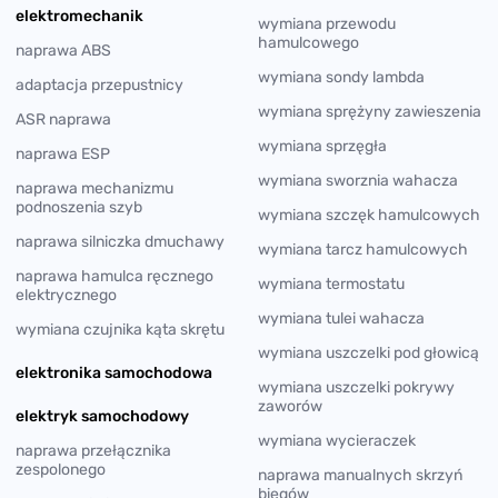
elektromechanik
wymiana przewodu
hamulcowego
naprawa ABS
wymiana sondy lambda
adaptacja przepustnicy
wymiana sprężyny zawieszenia
ASR naprawa
wymiana sprzęgła
naprawa ESP
wymiana sworznia wahacza
naprawa mechanizmu
podnoszenia szyb
wymiana szczęk hamulcowych
naprawa silniczka dmuchawy
wymiana tarcz hamulcowych
naprawa hamulca ręcznego
wymiana termostatu
elektrycznego
wymiana tulei wahacza
wymiana czujnika kąta skrętu
wymiana uszczelki pod głowicą
elektronika samochodowa
wymiana uszczelki pokrywy
zaworów
elektryk samochodowy
wymiana wycieraczek
naprawa przełącznika
zespolonego
naprawa manualnych skrzyń
biegów