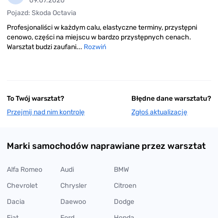
09.07.2020
Pojazd: Skoda Octavia
Profesjonaliści w każdym calu, elastyczne terminy, przystępni
cenowo, części na miejscu w bardzo przystępnych cenach.
Warsztat budzi zaufani...
Rozwiń
To Twój warsztat?
Błędne dane warsztatu?
Przejmij nad nim kontrolę
Zgłoś aktualizację
Marki samochodów naprawiane przez warsztat
Alfa Romeo
Audi
BMW
Chevrolet
Chrysler
Citroen
Dacia
Daewoo
Dodge
Fiat
Ford
Honda