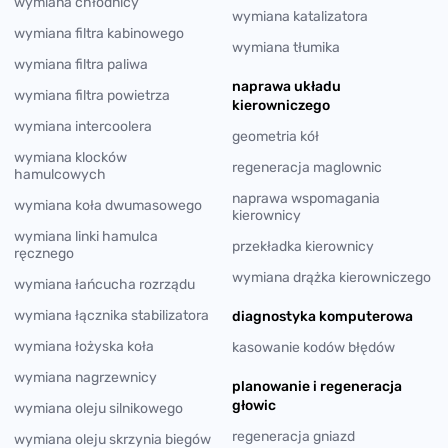
wymiana chłodnicy
wymiana katalizatora
wymiana filtra kabinowego
wymiana tłumika
wymiana filtra paliwa
naprawa układu
wymiana filtra powietrza
kierowniczego
wymiana intercoolera
geometria kół
wymiana klocków
regeneracja maglownic
hamulcowych
naprawa wspomagania
wymiana koła dwumasowego
kierownicy
wymiana linki hamulca
przekładka kierownicy
ręcznego
wymiana drążka kierowniczego
wymiana łańcucha rozrządu
wymiana łącznika stabilizatora
diagnostyka komputerowa
wymiana łożyska koła
kasowanie kodów błędów
wymiana nagrzewnicy
planowanie i regeneracja
głowic
wymiana oleju silnikowego
regeneracja gniazd
wymiana oleju skrzynia biegów