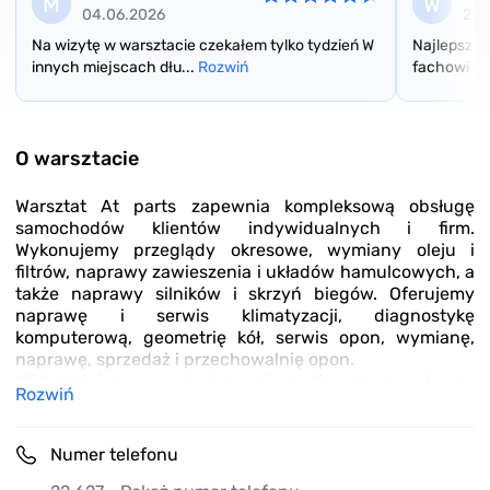
M
W
04.06.2026
27.
Na wizytę w warsztacie czekałem tylko tydzień W
Najlepszy a
innych miejscach dłu...
Rozwiń
fachowi lud
Item
1
of
O warsztacie
3
Warsztat At parts zapewnia kompleksową obsługę
samochodów klientów indywidualnych i firm.
Wykonujemy przeglądy okresowe, wymiany oleju i
filtrów, naprawy zawieszenia i układów hamulcowych, a
także naprawy silników i skrzyń biegów. Oferujemy
naprawę i serwis klimatyzacji, diagnostykę
komputerową, geometrię kół, serwis opon, wymianę,
naprawę, sprzedaż i przechowalnię opon.
Większości napraw możemy się podjąc od razu, bo na
Rozwiń
miejscu posiadamy własny sklep motoryzacyjny z
częściami i przystępnymi cenami.
Zapewniamy możliwość wypożyczenia auta
Numer telefonu
zastępczego.