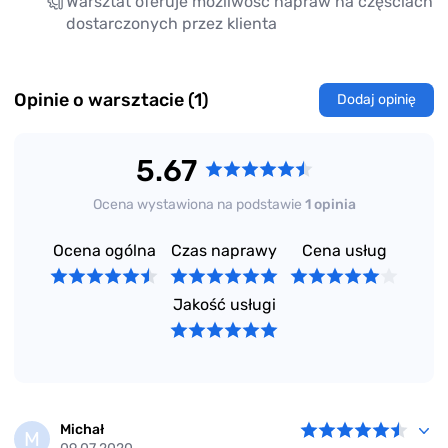
Warsztat oferuje możliwość napraw na częściach
dostarczonych przez klienta
Opinie o warsztacie (1)
Dodaj opinię
5.67
Ocena wystawiona na podstawie
1 opinia
Ocena ogólna
Czas naprawy
Cena usług
Jakość usługi
Michał
M