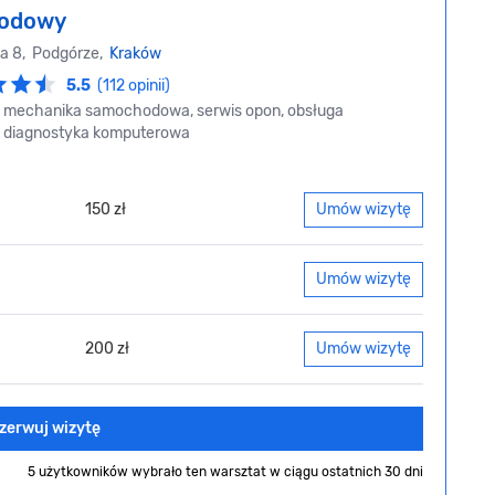
odowy
na 8, Podgórze,
Kraków
5.5
(112 opinii)
, mechanika samochodowa, serwis opon, obsługa
i, diagnostyka komputerowa
150 zł
Umów wizytę
Umów wizytę
200 zł
Umów wizytę
zerwuj wizytę
5 użytkowników wybrało ten warsztat
w ciągu ostatnich 30 dni