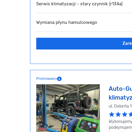
Serwis klimatyzacji - stary czynnik (r134a)
Wymiana płynu hamulcowego
Zare
Promowany
Auto-G
klimaty
ul. Dekerta
Wykonujemy 
podejmujemy 