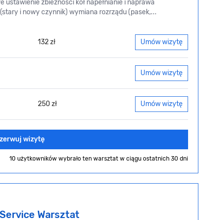
 ustawienie zbieżności kół napełnianie i naprawa
 (stary i nowy czynnik) wymiana rozrządu (pasek,...
132 zł
Umów wizytę
Umów wizytę
250 zł
Umów wizytę
zerwuj wizytę
10 użytkowników wybrało ten warsztat
w ciągu ostatnich 30 dni
 Service Warsztat