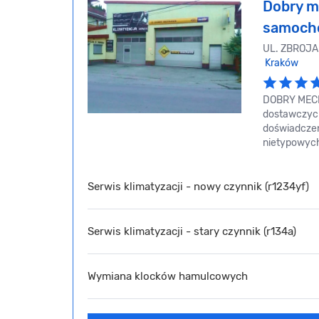
Dobry m
samoch
UL. ZBROJA
Kraków
DOBRY MECH
dostawczych
doświadczen
nietypowych
Serwis klimatyzacji - nowy czynnik (r1234yf)
Serwis klimatyzacji - stary czynnik (r134a)
Wymiana klocków hamulcowych