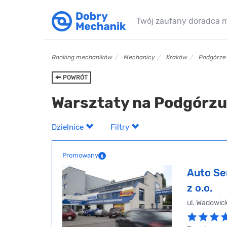
Twój zaufany doradca 
Ranking mechaników
Mechanicy
Kraków
Podgórze
POWRÓT
Warsztaty na Podgórzu
Dzielnice
Filtry
Promowany
Auto Se
z o.o.
ul. Wadowic