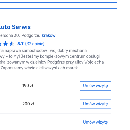
uto Serwis
Gersona 30, Podgórze,
Kraków
5.7
(32 opinie)
lna naprawa samochodów Twój dobry mechanik
y – to My! Jesteśmy kompleksowym centrum obsługi
okalizowanym w dzielnicy Podgórze przy ulicy Wojciecha
 Zapraszamy właścicieli wszystkich marek...
190 zł
Umów wizytę
200 zł
Umów wizytę
Umów wizytę