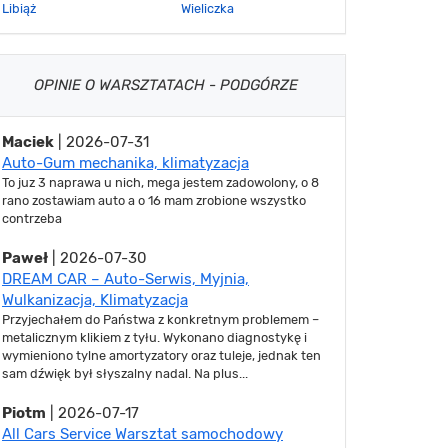
Libiąż
Wieliczka
OPINIE O WARSZTATACH - PODGÓRZE
Maciek
| 2026-07-31
Auto-Gum mechanika, klimatyzacja
To juz 3 naprawa u nich, mega jestem zadowolony, o 8
rano zostawiam auto a o 16 mam zrobione wszystko
contrzeba
Paweł
| 2026-07-30
DREAM CAR – Auto-Serwis, Myjnia,
Wulkanizacja, Klimatyzacja
Przyjechałem do Państwa z konkretnym problemem –
metalicznym klikiem z tyłu. Wykonano diagnostykę i
wymieniono tylne amortyzatory oraz tuleje, jednak ten
sam dźwięk był słyszalny nadal. Na plus...
Piotm
| 2026-07-17
All Cars Service Warsztat samochodowy