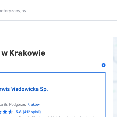
motoryzacyjny
 w Krakowie
rwis Wadowicka Sp.
ka 8i, Podgórze,
Kraków
5.6
(412 opinii)