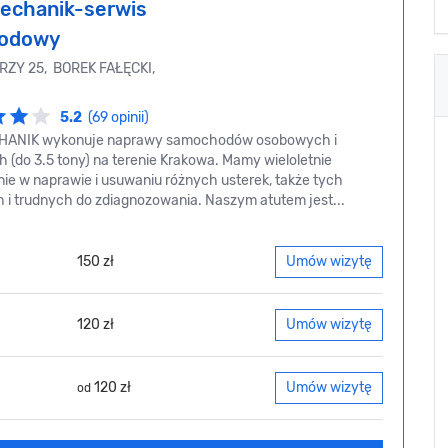
echanik-serwis
odowy
RZY 25, BOREK FAŁĘCKI,
5.2
(69 opinii)
ANIK wykonuje naprawy samochodów osobowych i
 (do 3.5 tony) na terenie Krakowa. Mamy wieloletnie
ie w naprawie i usuwaniu różnych usterek, także tych
 i trudnych do zdiagnozowania. Naszym atutem jest...
150 zł
Umów wizytę
120 zł
Umów wizytę
120 zł
Umów wizytę
od