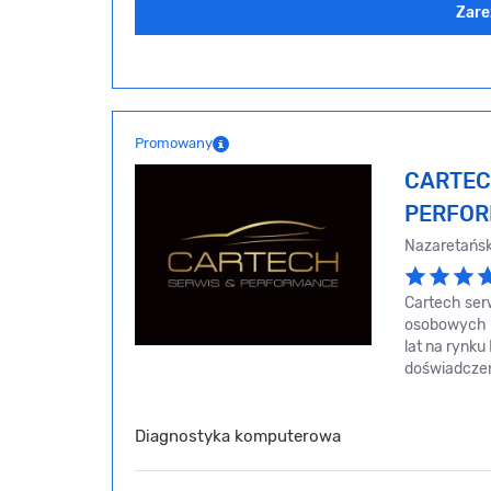
Zare
Promowany
CARTEC
PERFO
Nazaretańsk
Cartech ser
osobowych i
lat na rynku
doświadczen
Diagnostyka komputerowa