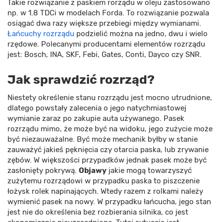
Takie rozwiązanie z paskiem rorządu w oleju zastosowano
np. w 1.8 TDCi w modelach Forda. To rozwiązanie pozwala
osiągać dwa razy większe przebiegi między wymianami.
Łańcuchy rozrządu
podzielić można na jedno, dwu i wielo
rzędowe. Polecanymi producentami elementów rozrządu
jest: Bosch, INA, SKF, Febi, Gates, Conti, Dayco czy SNR.
Jak sprawdzić rozrząd?
Niestety określenie stanu rozrządu jest mocno utrudnione,
dlatego powstały zalecenia o jego natychmiastowej
wymianie zaraz po zakupie auta używanego. Pasek
rozrządu mimo, że może być na widoku, jego zużycie może
być niezauważalne. Być może mechanik byłby w stanie
zauważyć jakieś pęknięcia czy otarcia paska, lub zrywanie
zębów. W większości przypadków jednak pasek może być
zasłonięty pokrywą.
Objawy
jakie mogą towarzyszyć
zużytemu rozrządowi w przypadku paska to piszczenie
łożysk rolek napinających. Wtedy razem z rolkami należy
wymienić pasek na nowy. W przypadku łańcucha, jego stan
jest nie do określenia bez rozbierania silnika, co jest