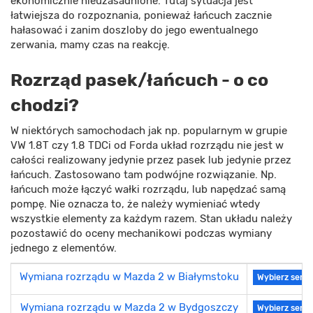
ekonomicznie nieuzasadnione. Tutaj sytuacja jest
łatwiejsza do rozpoznania, ponieważ łańcuch zacznie
hałasować i zanim doszloby do jego ewentualnego
zerwania, mamy czas na reakcję.
Rozrząd pasek/łańcuch - o co
chodzi?
W niektórych samochodach jak np. popularnym w grupie
VW 1.8T czy 1.8 TDCi od Forda układ rozrządu nie jest w
całości realizowany jedynie przez pasek lub jedynie przez
łańcuch. Zastosowano tam podwójne rozwiązanie. Np.
łańcuch może łączyć wałki rozrządu, lub napędzać samą
pompę. Nie oznacza to, że należy wymieniać wtedy
wszystkie elementy za każdym razem. Stan układu należy
pozostawić do oceny mechanikowi podczas wymiany
jednego z elementów.
Wymiana rozrządu w Mazda 2 w Białymstoku
Wybierz serwi
Wymiana rozrządu w Mazda 2 w Bydgoszczy
Wybierz serwi