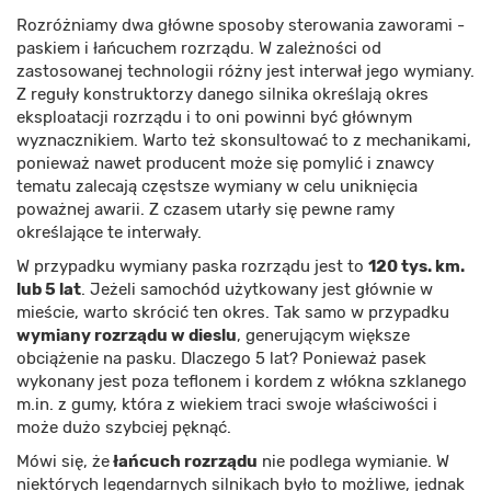
Rozróżniamy dwa główne sposoby sterowania zaworami -
paskiem i łańcuchem rozrządu. W zależności od
zastosowanej technologii różny jest interwał jego wymiany.
Z reguły konstruktorzy danego silnika określają okres
eksploatacji rozrządu i to oni powinni być głównym
wyznacznikiem. Warto też skonsultować to z mechanikami,
ponieważ nawet producent może się pomylić i znawcy
tematu zalecają częstsze wymiany w celu uniknięcia
poważnej awarii. Z czasem utarły się pewne ramy
określające te interwały.
W przypadku wymiany paska rozrządu jest to
120 tys. km.
lub 5 lat
. Jeżeli samochód użytkowany jest głównie w
mieście, warto skrócić ten okres. Tak samo w przypadku
wymiany rozrządu w dieslu
, generującym większe
obciążenie na pasku. Dlaczego 5 lat? Ponieważ pasek
wykonany jest poza teflonem i kordem z włókna szklanego
m.in. z gumy, która z wiekiem traci swoje właściwości i
może dużo szybciej pęknąć.
Mówi się, że
łańcuch rozrządu
nie podlega wymianie. W
niektórych legendarnych silnikach było to możliwe, jednak