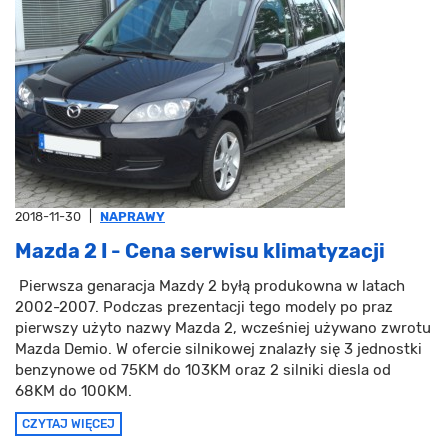
2018-11-30
|
NAPRAWY
Mazda 2 I - Cena serwisu klimatyzacji
Pierwsza genaracja Mazdy 2 byłą produkowna w latach
2002-2007. Podczas prezentacji tego modely po praz
pierwszy użyto nazwy Mazda 2, wcześniej używano zwrotu
Mazda Demio. W ofercie silnikowej znalazły się 3 jednostki
benzynowe od 75KM do 103KM oraz 2 silniki diesla od
68KM do 100KM.
CZYTAJ WIĘCEJ