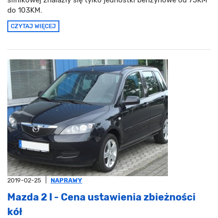
do 103KM.
CZYTAJ WIĘCEJ
2019-02-25
|
NAPRAWY
Mazda 2 I - Cena ustawienia zbieżności
kół