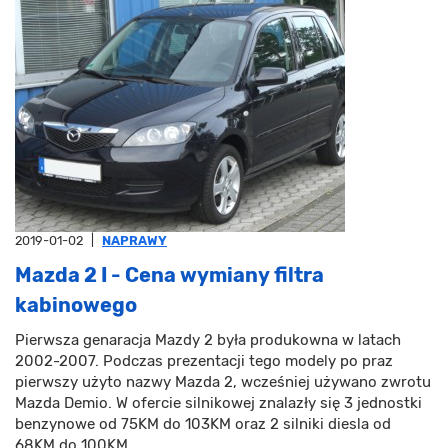
2019-01-02
|
NAPRAWY
Mazda 2 I - Cena wymiany filtra
kabinowego
Pierwsza genaracja Mazdy 2 była produkowna w latach
2002-2007. Podczas prezentacji tego modely po praz
pierwszy użyto nazwy Mazda 2, wcześniej używano zwrotu
Mazda Demio. W ofercie silnikowej znalazły się 3 jednostki
benzynowe od 75KM do 103KM oraz 2 silniki diesla od
68KM do 100KM.