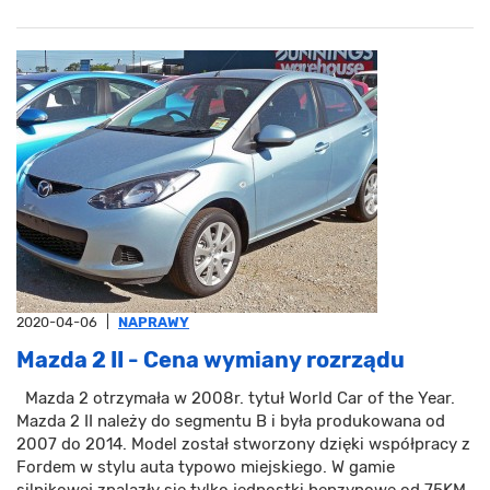
2020-04-06
|
NAPRAWY
Mazda 2 II - Cena wymiany rozrządu
Mazda 2 otrzymała w 2008r. tytuł World Car of the Year.
Mazda 2 II należy do segmentu B i była produkowana od
2007 do 2014. Model został stworzony dzięki współpracy z
Fordem w stylu auta typowo miejskiego. W gamie
silnikowej znalazły się tylko jednostki benzynowe od 75KM