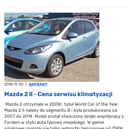
2018-11-30
|
NAPRAWY
Mazda 2 II - Cena serwisu klimatyzacji
Mazda 2 otrzymała w 2008r. tytuł World Car of the Year.
Mazda 2 II należy do segmentu B i była produkowana od
2007 do 2014. Model został stworzony dzięki współpracy z
Fordem w stylu auta typowo miejskiego. W gamie
silnikowej znalazły się tylko jednostki benzynowe od 75KM