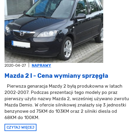
2020-04-27
|
NAPRAWY
Mazda 2 I - Cena wymiany sprzęgła
Pierwsza genaracja Mazdy 2 byłą produkowna w latach
2002-2007. Podczas prezentacji tego modely po praz
pierwszy użyto nazwy Mazda 2, wcześniej używano zwrotu
Mazda Demio. W ofercie silnikowej znalazły się 3 jednostki
benzynowe od 75KM do 103KM oraz 2 silniki diesla od
68KM do 100KM.
CZYTAJ WIĘCEJ