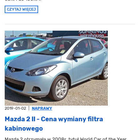
CZYTAJ WIĘCEJ
2019-01-02
|
NAPRAWY
Mazda 2 II - Cena wymiany filtra
kabinowego
Mazda 2 otrzymała w 2008r. tytuł World Car of the Year.