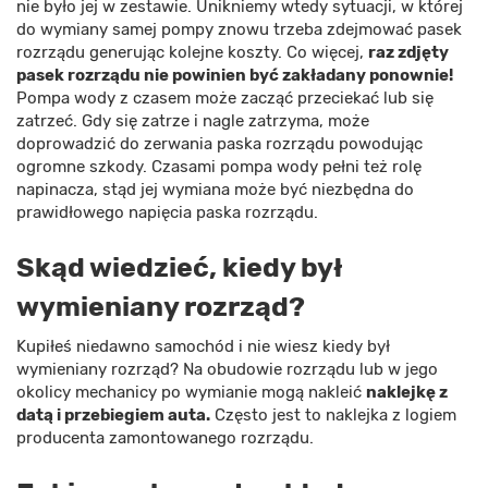
nie było jej w zestawie. Unikniemy wtedy sytuacji, w której
do wymiany samej pompy znowu trzeba zdejmować pasek
rozrządu generując kolejne koszty. Co więcej,
raz zdjęty
pasek rozrządu nie powinien być zakładany ponownie!
Pompa wody z czasem może zacząć przeciekać lub się
zatrzeć. Gdy się zatrze i nagle zatrzyma, może
doprowadzić do zerwania paska rozrządu powodując
ogromne szkody. Czasami pompa wody pełni też rolę
napinacza, stąd jej wymiana może być niezbędna do
prawidłowego napięcia paska rozrządu.
Skąd wiedzieć, kiedy był
wymieniany rozrząd?
Kupiłeś niedawno samochód i nie wiesz kiedy był
wymieniany rozrząd? Na obudowie rozrządu lub w jego
okolicy mechanicy po wymianie mogą nakleić
naklejkę z
datą i przebiegiem auta.
Często jest to naklejka z logiem
producenta zamontowanego rozrządu.