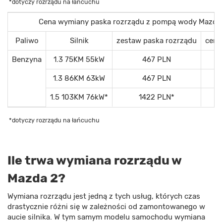
*dotyczy rozrządu na łańcuchu
Cena wymiany paska rozrządu z pompą wody Mazda 2
Paliwo
Silnik
zestaw paska rozrządu
cena
Benzyna
1.3 75KM 55kW
467 PLN
1.3 86KM 63kW
467 PLN
1.5 103KM 76kW*
1422 PLN*
1
*dotyczy rozrządu na łańcuchu
Ile trwa wymiana rozrządu w
Mazda 2?
Wymiana rozrządu jest jedną z tych usług, których czas
drastycznie różni się w zależności od zamontowanego w
aucie silnika. W tym samym modelu samochodu wymiana