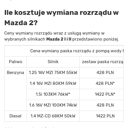
Ile kosztuje wymiana rozrządu w
Mazda 2?
Ceny wymiany rozrządu wraz z usługą wymiany w
wybranych silnikach
Mazda 2 I i II
przedstawiono poniżej.
Cena wymiany paska rozrządu z pompą wody Ma
Paliwo
Silnik
zestaw paska rozrząd
Benzyna
1.25 16V MZI 75KM 55kW
428 PLN
1.4 16V MZI 80KM 59kW
428 PLN*
1.5i 103KM 76kW*
1422 PLN*
1.6 16V MZI 100KM 74kW
428 PLN
Diesel
1.4 MZ-CD 68KM 50kW
1422 PLN