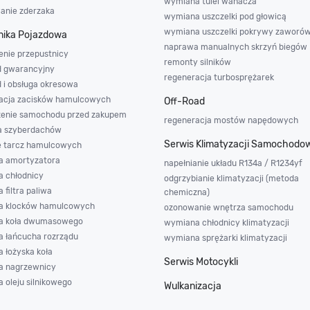
wymiana tulei wahacza
wanie zderzaka
wymiana uszczelki pod głowicą
wymiana uszczelki pokrywy zaworó
ika Pojazdowa
naprawa manualnych skrzyń biegów
enie przepustnicy
remonty silników
d gwarancyjny
regeneracja turbosprężarek
d i obsługa okresowa
acja zacisków hamulcowych
Off-Road
enie samochodu przed zakupem
regeneracja mostów napędowych
a szyberdachów
Serwis Klimatyzacji Samochodo
e tarcz hamulcowych
 amortyzatora
napełnianie układu R134a / R1234yf
 chłodnicy
odgrzybianie klimatyzacji (metoda
filtra paliwa
chemiczna)
a klocków hamulcowych
ozonowanie wnętrza samochodu
a koła dwumasowego
wymiana chłodnicy klimatyzacji
 łańcucha rozrządu
wymiana sprężarki klimatyzacji
 łożyska koła
Serwis Motocykli
 nagrzewnicy
 oleju silnikowego
Wulkanizacja