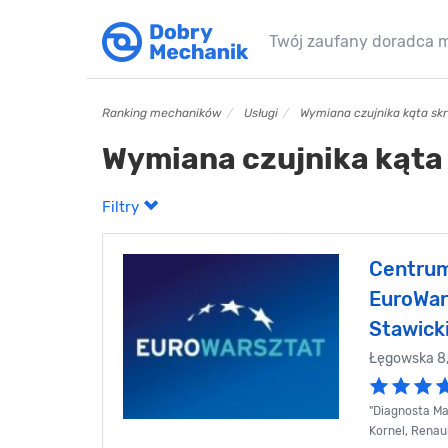
Twój zaufany doradca 
Ranking mechaników
Usługi
Wymiana czujnika kąta sk
Wymiana czujnika kąta
Filtry
Centrum
EuroWar
Stawick
Łęgowska 8,
"Diagnosta Ma
Kornel, Renaul