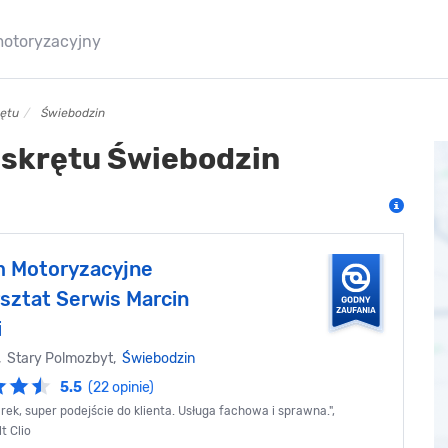
motoryzacyjny
rętu
Świebodzin
 skrętu Świebodzin
 Motoryzacyjne
sztat Serwis Marcin
i
 Stary Polmozbyt,
Świebodzin
5.5
(22 opinie)
rek, super podejście do klienta. Usługa fachowa i sprawna.",
t Clio