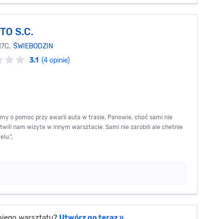
TO S.C.
17C,
ŚWIEBODZIN
3.1
(4 opinie)
ismy o pomoc przy awarii auta w trasie, Panowie, choć sami nie
wili nam wizyte w innym warsztacie. Sami nie zarobili ale chetnie
lu.",
wojego warsztatu?
Utwórz go teraz »