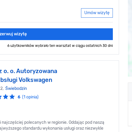
Umów wizytę
zerwuj wizytę
6 użytkowników wybrało ten warsztat
w ciągu ostatnich 30 dni
z o. o. Autoryzowana
Obsługi Volkswagen
82,
Świebodzin
6
(1 opinia)
i najczęściej polecanych w regionie. Oddając pod naszą
jwyższego standardu wykonania usługi oraz niezwykle