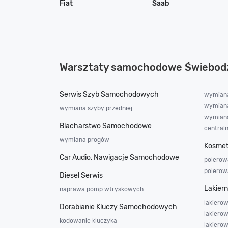
Fiat
Saab
Warsztaty samochodowe Świebod
Serwis Szyb Samochodowych
wymiana
wymiana
wymiana szyby przedniej
wymiana
Blacharstwo Samochodowe
central
wymiana progów
Kosmet
Car Audio, Nawigacje Samochodowe
polerowa
polerow
Diesel Serwis
Lakier
naprawa pomp wtryskowych
lakierow
Dorabianie Kluczy Samochodowych
lakierow
kodowanie kluczyka
lakiero