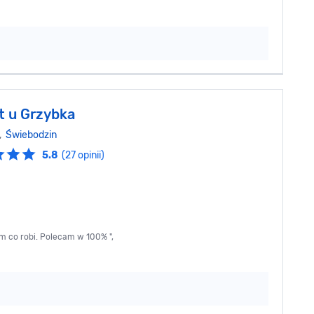
t u Grzybka
6,
Świebodzin
5.8
(27 opinii)
ym co robi. Polecam w 100% ",