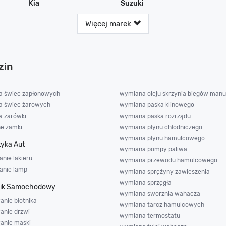
Kia
Suzuki
Więcej marek
zin
 świec zapłonowych
wymiana oleju skrzynia biegów manu
 świec żarowych
wymiana paska klinowego
 żarówki
wymiana paska rozrządu
ne zamki
wymiana płynu chłodniczego
wymiana płynu hamulcowego
yka Aut
wymiana pompy paliwa
nie lakieru
wymiana przewodu hamulcowego
anie lamp
wymiana sprężyny zawieszenia
wymiana sprzęgła
nik Samochodowy
wymiana sworznia wahacza
anie błotnika
wymiana tarcz hamulcowych
anie drzwi
wymiana termostatu
wanie maski