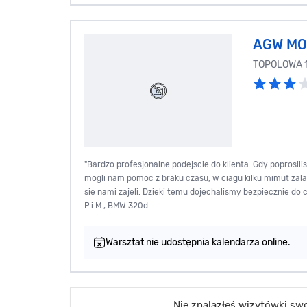
AGW MO
TOPOLOWA 
"Bardzo profesjonalne podejscie do klienta. Gdy poprosil
mogli nam pomoc z braku czasu, w ciagu kilku mimut zalat
sie nami zajeli. Dzieki temu dojechalismy bezpiecznie do ce
P.i M., BMW 320d
Warsztat nie udostępnia kalendarza online.
Nie znalazłeś wizytówki s