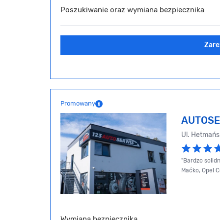
Poszukiwanie oraz wymiana bezpiecznika
Zare
Promowany
AUTOSE
Ul. Hetmańs
"Bardzo solid
Maćko, Opel C
Wymiana bezpiecznika