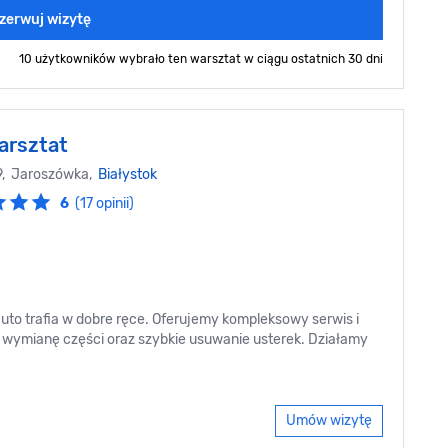
zerwuj wizytę
10 użytkowników wybrało ten warsztat
w ciągu ostatnich 30 dni
arsztat
9, Jaroszówka,
Białystok
6
(17 opinii)
auto trafia w dobre ręce. Oferujemy kompleksowy serwis i
wymianę części oraz szybkie usuwanie usterek. Działamy
Umów wizytę