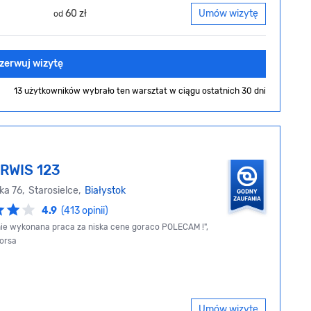
60 zł
Umów wizytę
od
zerwuj wizytę
13 użytkowników wybrało ten warsztat
w ciągu ostatnich 30 dni
RWIS 123
ka 76, Starosielce,
Białystok
4.9
(413 opinii)
nie wykonana praca za niska cene goraco POLECAM !",
orsa
Umów wizytę