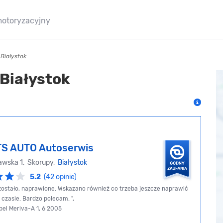
motoryzacyjny
Białystok
Białystok
S AUTO Autoserwis
wska 1, Skorupy,
Białystok
5.2
(42 opinie)
 zostało, naprawione. Wskazano również co trzeba jeszcze naprawić
 czasie. Bardzo polecam. ",
pel Meriva-A 1, 6 2005