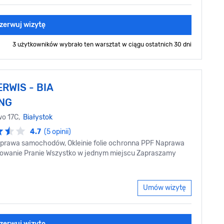
zerwuj wizytę
3 użytkowników wybrało ten warsztat
w ciągu ostatnich 30 dni
RWIS - BIA
ING
wo 17C,
Białystok
4.7
(5 opinii)
rawa samochodów, Okleinie folie ochronna PPF Naprawa
erowanie Pranie Wszystko w jednym miejscu Zapraszamy
Umów wizytę
zerwuj wizytę