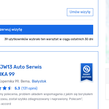
Umów wizytę
zerwuj wizytę
39 użytkowników wybrało ten warsztat
w ciągu ostatnich 30 dni
JW13 Auto Serwis
IKA 99
 Kopernika 99, Bema,
Białystok
5.3
(131 opinii)
ny polecenia, problem układem wspomagania z jakim się borykałem
czasu, został szybko zdiagnozowany i naprawiony. Polecam",
a accord