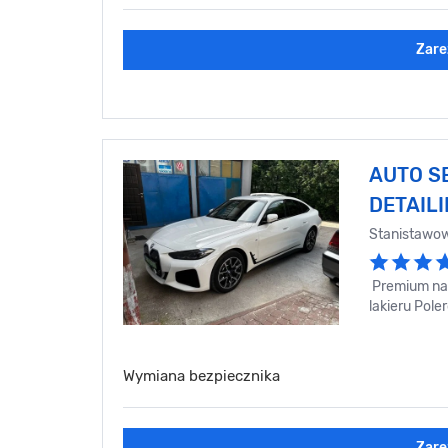
Zare
AUTO SE
DETAIL
Stanistawo
Premium nap
lakieru Pol
Wymiana bezpiecznika
Zare