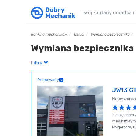
Twój zaufany doradca 
Ranking mechaników
Usługi
Wymiana bezpiecznika
Wymiana bezpiecznika 
Filtry
Promowany
JW13 GT
Nowowarsza
"Co się udało
w najbliższym
Małgorzata, O