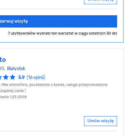
zerwuj wizytę
7 użytkowników wybrało ten warsztat
w ciągu ostatnich 30 dni
to
90,
Białystok
5.9
(16 opinii)
. Miła atmosfera, poczekalnia z kawka, usługa przeprowadzona
zsądnej cenie.",
Fiesta 1,25 2008
Umów wizytę