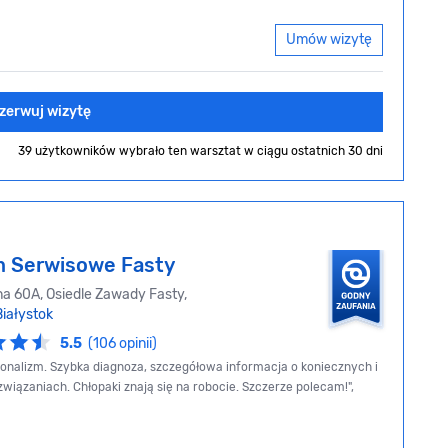
Umów wizytę
zerwuj wizytę
39 użytkowników wybrało ten warsztat
w ciągu ostatnich 30 dni
 Serwisowe Fasty
na 60A, Osiedle Zawady Fasty,
Białystok
5.5
(106 opinii)
jonalizm. Szybka diagnoza, szczegółowa informacja o koniecznych i
wiązaniach. Chłopaki znają się na robocie. Szczerze polecam!",