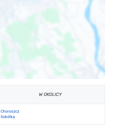
W OKOLICY
Choroszcz
Sokółka