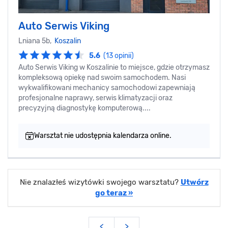
Auto Serwis Viking
Lniana 5b,
Koszalin
5.6
(13 opinii)
Auto Serwis Viking w Koszalinie to miejsce, gdzie otrzymasz
kompleksową opiekę nad swoim samochodem. Nasi
wykwalifikowani mechanicy samochodowi zapewniają
profesjonalne naprawy, serwis klimatyzacji oraz
precyzyjną diagnostykę komputerową....
Warsztat nie udostępnia kalendarza online.
Nie znalazłeś wizytówki swojego warsztatu?
Utwórz
go teraz »
<
>