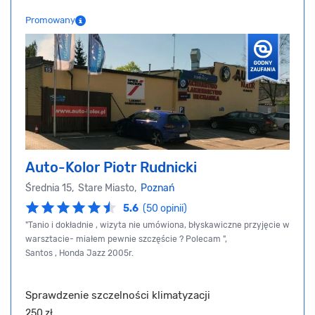
Promowany
Auto-Kolor Piotr Rudnicki
Średnia 15, Stare Miasto,
Poznań
5.6
(50 opinii)
"Tanio i dokładnie , wizyta nie umówiona, błyskawiczne przyjęcie w
warsztacie- miałem pewnie szczęście ? Polecam ",
Santos , Honda Jazz 2005r.
Sprawdzenie szczelności klimatyzacji
250 zł