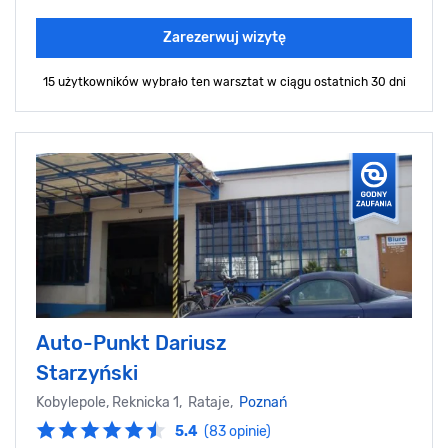
Zarezerwuj wizytę
15 użytkowników wybrało ten warsztat
w ciągu ostatnich 30 dni
Auto-Punkt Dariusz
Starzyński
Kobylepole, Reknicka 1, Rataje,
Poznań
5.4
(83 opinie)