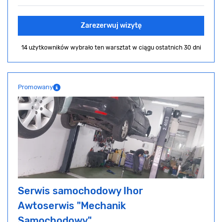
Zarezerwuj wizytę
14 użytkowników wybrało ten warsztat
w ciągu ostatnich 30 dni
Promowany
Serwis samochodowy Ihor
Awtoserwis "Mechanik
Samochodowy"