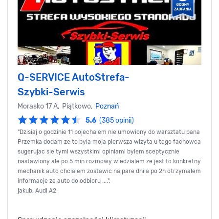
Q-SERVICE AutoStrefa-
Szybki-Serwis
Morasko 17 A, Piątkowo,
Poznań
5.6
(385 opinii)
"Dzisiaj o godzinie 11 pojechalem nie umowiony do warsztatu pana
Przemka dodam ze to byla moja pierwsza wizyta u tego fachowca
sugerujac sie tymi wszystkimi opiniami bylem sceptycznie
nastawiony ale po 5 min rozmowy wiedzialem ze jest to konkretny
mechanik auto chcialem zostawic na pare dni a po 2h otrzymalem
informacje ze auto do odbioru ....",
jakub, Audi A2