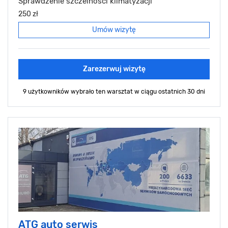
Sprawdzenie szczelności klimatyzacji
250 zł
Umów wizytę
Zarezerwuj wizytę
9 użytkowników wybrało ten warsztat
w ciągu ostatnich 30 dni
ATG auto serwis