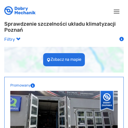
Toggle
naviga
Sprawdzenie szczelności układu klimatyzacji
Poznań
Filtry
Zobacz na mapie
Promowany