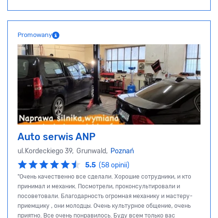
Promowany
Auto serwis ANP
ul.Kordeckiego 39, Grunwald,
Poznań
5.5
(58 opinii)
"Очень качественно все сделали. Хорошие сотрудники, и кто
принимал и механик. Посмотрели, проконсультировали и
посоветовали. Благодарность огромная механику и мастеру-
приемщику , они молодцы. Очень культурное общение, очень
приятно. Все очень понравилось. Буду всем только вас