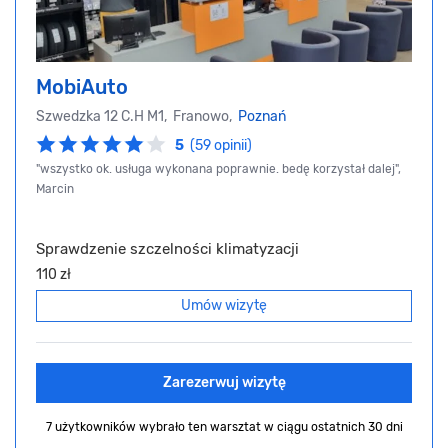
MobiAuto
Szwedzka 12 C.H M1, Franowo,
Poznań
5
(59 opinii)
"wszystko ok. usługa wykonana poprawnie. bedę korzystał dalej",
Marcin
Sprawdzenie szczelności klimatyzacji
110 zł
Umów wizytę
Zarezerwuj wizytę
7 użytkowników wybrało ten warsztat
w ciągu ostatnich 30 dni