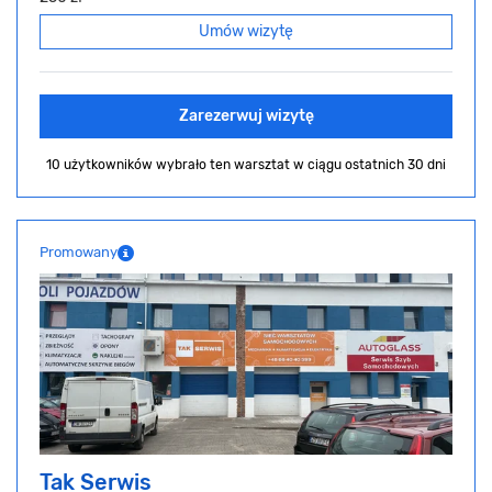
Umów wizytę
Zarezerwuj wizytę
10 użytkowników wybrało ten warsztat
w ciągu ostatnich 30 dni
Promowany
Tak Serwis