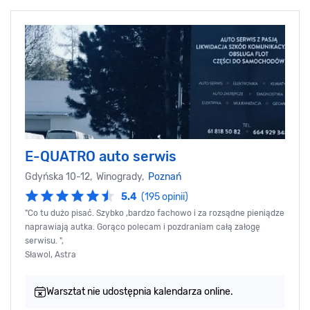
E-QUATRO auto serwis
Gdyńska 10-12, Winogrady,
Poznań
5.4
(195 opinii)
"Co tu dużo pisać. Szybko ,bardzo fachowo i za rozsądne pieniądze
naprawiają autka. Gorąco polecam i pozdraniam całą załogę
serwisu. ",
Sławol, Astra
Warsztat nie udostępnia kalendarza online.