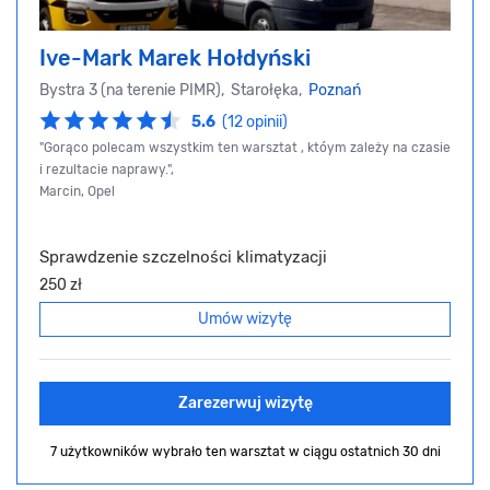
Ive-Mark Marek Hołdyński
Bystra 3 (na terenie PIMR), Starołęka,
Poznań
5.6
(12 opinii)
"Gorąco polecam wszystkim ten warsztat , któym zależy na czasie
i rezultacie naprawy.",
Marcin, Opel
Sprawdzenie szczelności klimatyzacji
250 zł
Umów wizytę
Zarezerwuj wizytę
7 użytkowników wybrało ten warsztat
w ciągu ostatnich 30 dni