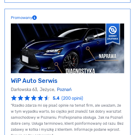
Promowany
WiP Auto Serwis
Darłowska 63, Jeżyce,
Poznań
5.4
(200 opinii)
"Rzadko zdarza mi się pisać opinie na temat firm, ale uważam, że
w tym wypadku warto, bo ciężko jest znaleźć tak dobry warsztat
samochodowy w Poznaniu. Profesjonalna obsługa. Jak na Poznań
dobre ceny. Usługa terminowo, klient poinformowany od razu. Bez
zabawy w kotka i myszkę z klientem. Informacje podane wprost.