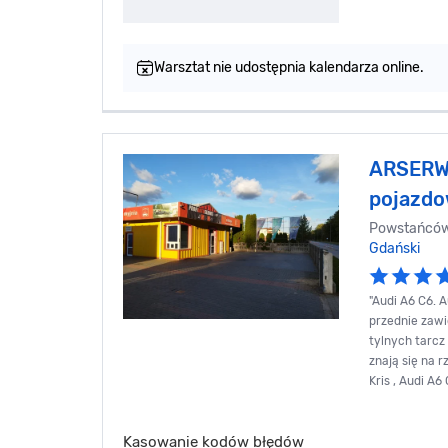
Warsztat nie udostępnia kalendarza online.
ARSERW
pojazd
Powstańców
Gdański
"Audi A6 C6. 
przednie zawi
tylnych tarcz
znają się na r
Kris , Audi A6
Kasowanie kodów błędów