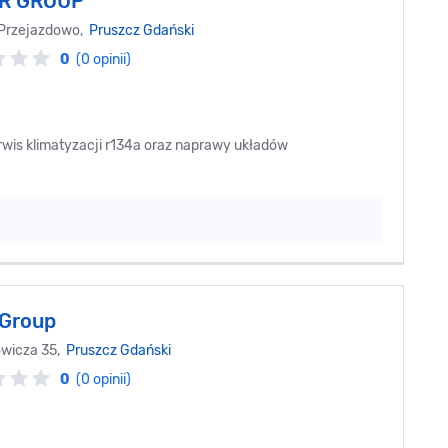
R GROUP
 Przejazdowo,
Pruszcz Gdański
0
(0 opinii)
wis klimatyzacji r134a oraz naprawy układów
 Group
owicza 35,
Pruszcz Gdański
0
(0 opinii)