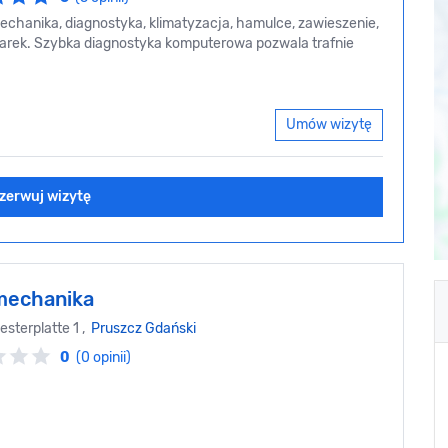
anika, diagnostyka, klimatyzacja, hamulce, zawieszenie,
marek. Szybka diagnostyka komputerowa pozwala trafnie
Umów wizytę
zerwuj wizytę
mechanika
sterplatte 1 ,
Pruszcz Gdański
0
(0 opinii)