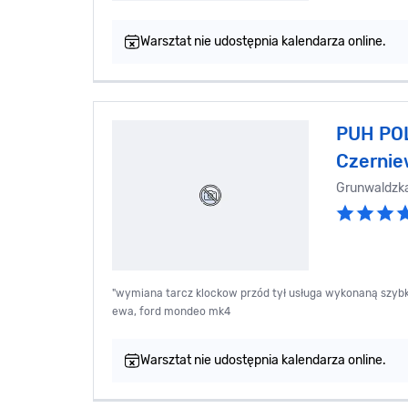
Warsztat nie udostępnia kalendarza online.
PUH PO
Czernie
Grunwaldzk
"wymiana tarcz klockow przód tył usługa wykonaną szybk
ewa, ford mondeo mk4
Warsztat nie udostępnia kalendarza online.