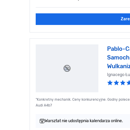
Zare
Pablo-C
Samoch
Wulkani
Ignacego Łu
"Konkretny mechanik. Ceny konkurencyjne. Godny polecen
Audi A4b7
Warsztat nie udostępnia kalendarza online.