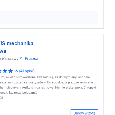
IS mechanika
owa
 Warszawy 71,
Pruszcz
6
(41 opinii)
Auto świeżo sprowadzone. Okazało się, że do wymiany jest całe
eszenia, rozrząd i amortyzatory. Do ego doszła jeszcze wymiana
 hamulcowych. Autko śmiga jak nowe. Nic nie styka, puka. Chłopaki
zeczy. Szczerze polecam.",
 C6
Umów wizytę