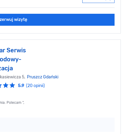
zerwuj wizytę
ar Serwis
odowy-
zacja
kasiewicza 5,
Pruszcz Gdański
5.9
(20 opinii)
ia. Polecam ",