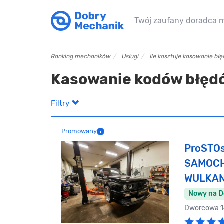
Twój zaufany doradca 
Ranking mechaników
Usługi
Ile kosztuje kasowanie bł
Kasowanie kodów błęd
Filtry
Promowany
ProSTO
SAMOCH
WULKAN
Nowy na 
Dworcowa 