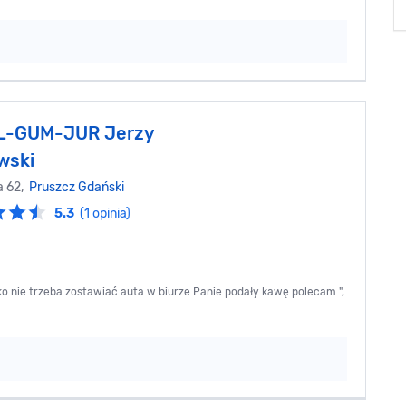
L-GUM-JUR Jerzy
wski
a 62,
Pruszcz Gdański
5.3
(1 opinia)
o nie trzeba zostawiać auta w biurze Panie podały kawę polecam ",