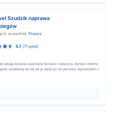
eł Szudzik naprawa
 biegów
go 5, os.wschód,
Pruszcz
5.7
(71 opinii)
e usluga zostanie wykonana fachowo i nalezycie. Bardzo rzetelny
edz i przekonaj sie tak jak ja, kiedy po raz pierwszy naprawialem u