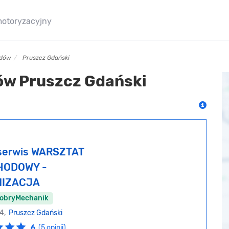
motoryzacyjny
ędów
Pruszcz Gdański
ów Pruszcz Gdański
serwis WARSZTAT
ODOWY -
IZACJA
DobryMechanik
14,
Pruszcz Gdański
6
(5 opinii)