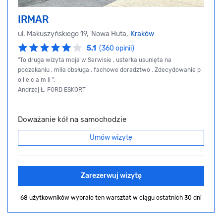
IRMAR
ul. Makuszyńskiego 19, Nowa Huta,
Kraków
5.1
(360 opinii)
"To druga wizyta moja w Serwisie , usterka usunięta na
poczekaniu , miła obsługa , fachowe doradztwo . Zdecydowanie p
o l e c a m !! ",
Andrzej Ł, FORD ESKORT
Doważanie kół na samochodzie
Umów wizytę
Zarezerwuj wizytę
68 użytkowników wybrało ten warsztat
w ciągu ostatnich 30 dni