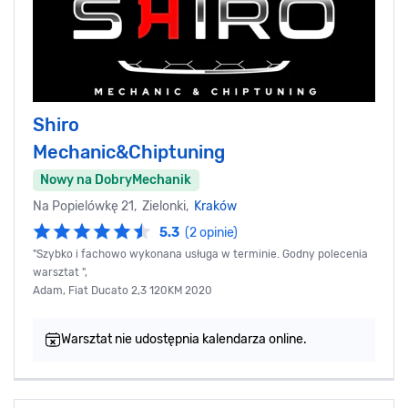
Shiro
Mechanic&Chiptuning
Nowy na DobryMechanik
Na Popielówkę 21, Zielonki,
Kraków
5.3
(2 opinie)
"Szybko i fachowo wykonana usługa w terminie. Godny polecenia
warsztat ",
Adam, Fiat Ducato 2,3 120KM 2020
Warsztat nie udostępnia kalendarza online.