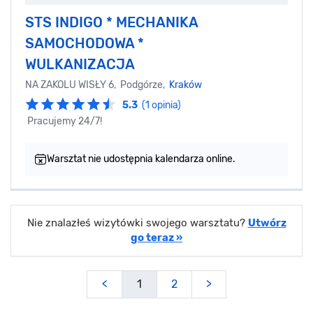
STS INDIGO * MECHANIKA
SAMOCHODOWA *
WULKANIZACJA
NA ZAKOLU WISŁY 6, Podgórze,
Kraków
5.3
(1 opinia)
Pracujemy 24/7!
Warsztat nie udostępnia kalendarza online.
Nie znalazłeś wizytówki swojego warsztatu?
Utwórz
go teraz »
<
1
2
>