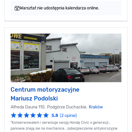
Warsztat nie udostępnia kalendarza online.
Centrum motoryzacyjne
Mariusz Podolski
Alfreda Dauna 110, Podgórze Duchackie,
Kraków
5.8
(2 opinie)
"Konserwowałem i serwisuje swoją Hondę Civic x generacji ,
panowie znają sie na mechanice , zabezpieczenie antykorozyjne