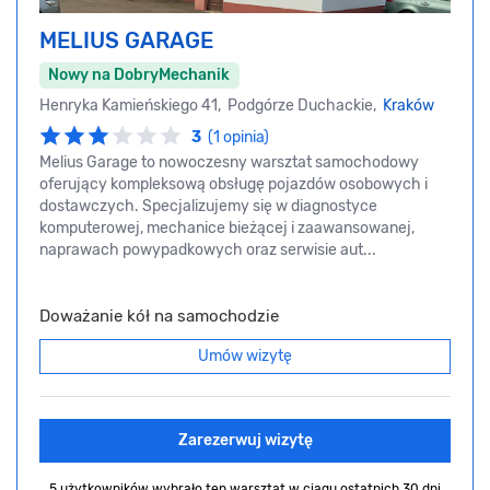
MELIUS GARAGE
Nowy na DobryMechanik
Henryka Kamieńskiego 41, Podgórze Duchackie,
Kraków
3
(1 opinia)
Melius Garage to nowoczesny warsztat samochodowy
oferujący kompleksową obsługę pojazdów osobowych i
dostawczych. Specjalizujemy się w diagnostyce
komputerowej, mechanice bieżącej i zaawansowanej,
naprawach powypadkowych oraz serwisie aut...
Doważanie kół na samochodzie
Umów wizytę
Zarezerwuj wizytę
5 użytkowników wybrało ten warsztat
w ciągu ostatnich 30 dni