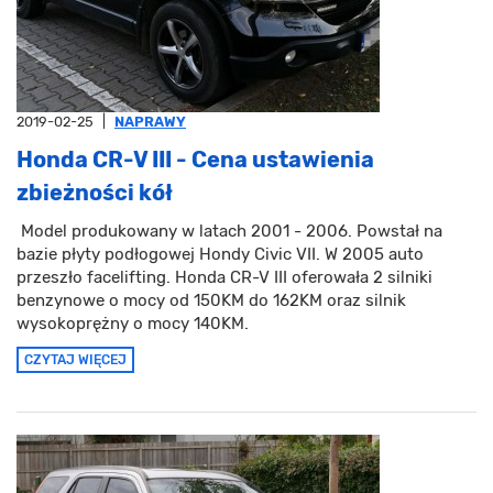
2019-02-25
|
NAPRAWY
Honda CR-V III - Cena ustawienia
zbieżności kół
Model produkowany w latach 2001 - 2006. Powstał na
bazie płyty podłogowej Hondy Civic VII. W 2005 auto
przeszło facelifting. Honda CR-V III oferowała 2 silniki
benzynowe o mocy od 150KM do 162KM oraz silnik
wysokoprężny o mocy 140KM.
CZYTAJ WIĘCEJ