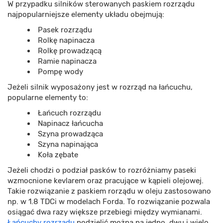
W przypadku silników sterowanych paskiem rozrządu
najpopularniejsze elementy układu obejmują:
Pasek rozrządu
Rolkę napinacza
Rolkę prowadzącą
Ramie napinacza
Pompę wody
Jeżeli silnik wyposażony jest w rozrząd na łańcuchu,
popularne elementy to:
Łańcuch rozrządu
Napinacz łańcucha
Szyna prowadząca
Szyna napinająca
Koła zębate
Jeżeli chodzi o podział pasków to rozróżniamy paseki
wzmocnione kevlarem oraz pracujące w kąpieli olejowej.
Takie rozwiązanie z paskiem rorządu w oleju zastosowano
np. w 1.8 TDCi w modelach Forda. To rozwiązanie pozwala
osiągać dwa razy większe przebiegi między wymianami.
Łańcuchy rozrządu
podzielić można na jedno, dwu i wielo