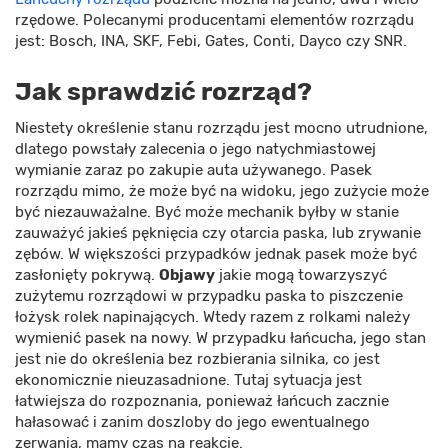
rzędowe. Polecanymi producentami elementów rozrządu
jest: Bosch, INA, SKF, Febi, Gates, Conti, Dayco czy SNR.
Jak sprawdzić rozrząd?
Niestety określenie stanu rozrządu jest mocno utrudnione,
dlatego powstały zalecenia o jego natychmiastowej
wymianie zaraz po zakupie auta używanego. Pasek
rozrządu mimo, że może być na widoku, jego zużycie może
być niezauważalne. Być może mechanik byłby w stanie
zauważyć jakieś pęknięcia czy otarcia paska, lub zrywanie
zębów. W większości przypadków jednak pasek może być
zasłonięty pokrywą.
Objawy
jakie mogą towarzyszyć
zużytemu rozrządowi w przypadku paska to piszczenie
łożysk rolek napinających. Wtedy razem z rolkami należy
wymienić pasek na nowy. W przypadku łańcucha, jego stan
jest nie do określenia bez rozbierania silnika, co jest
ekonomicznie nieuzasadnione. Tutaj sytuacja jest
łatwiejsza do rozpoznania, ponieważ łańcuch zacznie
hałasować i zanim doszloby do jego ewentualnego
zerwania, mamy czas na reakcję.