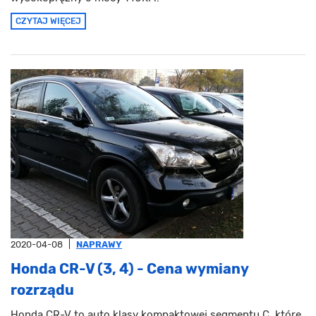
CZYTAJ WIĘCEJ
2020-04-08
|
NAPRAWY
Honda CR-V (3, 4) - Cena wymiany
rozrządu
Honda CR-V to auto klasy kompaktowej segmentu C, które