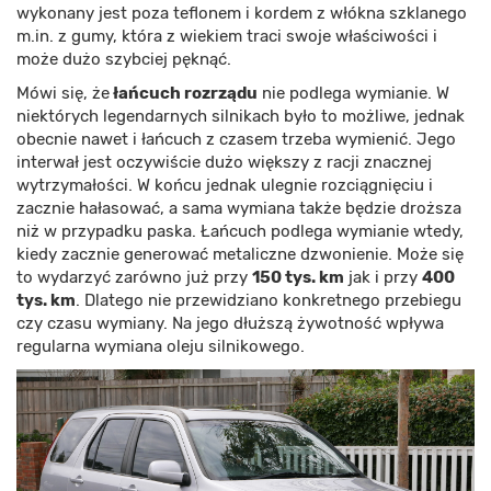
wykonany jest poza teflonem i kordem z włókna szklanego
m.in. z gumy, która z wiekiem traci swoje właściwości i
może dużo szybciej pęknąć.
Mówi się, że
łańcuch rozrządu
nie podlega wymianie. W
niektórych legendarnych silnikach było to możliwe, jednak
obecnie nawet i łańcuch z czasem trzeba wymienić. Jego
interwał jest oczywiście dużo większy z racji znacznej
wytrzymałości. W końcu jednak ulegnie rozciągnięciu i
zacznie hałasować, a sama wymiana także będzie droższa
niż w przypadku paska. Łańcuch podlega wymianie wtedy,
kiedy zacznie generować metaliczne dzwonienie. Może się
to wydarzyć zarówno już przy
150 tys.
km
jak i przy
400
tys. km
. Dlatego nie przewidziano konkretnego przebiegu
czy czasu wymiany. Na jego dłuższą żywotność wpływa
regularna wymiana oleju silnikowego.