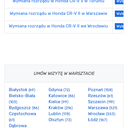
Wymiana rozrządu w Honda CR-V II w Toruniu
Wybier
Wymiana rozrządu w Honda CR-V II w Warszawie
Wybier
Wymiana rozrządu w Honda CR-V II we Wrocławiu
Wybier
UMÓW WIZYTĘ W WARSZTACIE
Białystok
Gdynia
Poznań
(69)
(72)
(158)
Bielsko-Biała
Katowice
Rzeszów
(86)
(61)
Kielce
Szczecin
(103)
(99)
(119)
Bydgoszcz
Kraków
Warszawa
(86)
(216)
(521)
Częstochowa
Lublin
Wrocław
(178)
(553)
Olsztyn
Łódź
(61)
(73)
(167)
Dąbrowa