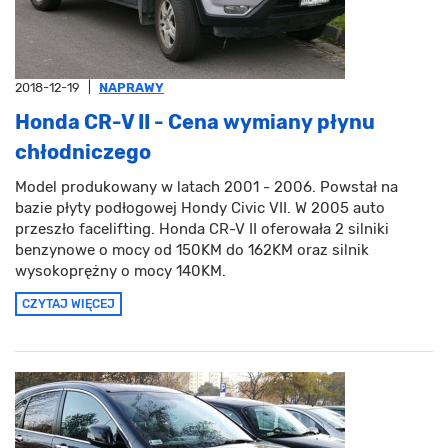
2018-12-19
|
NAPRAWY
Honda CR-V II - Cena wymiany płynu
chłodniczego
Model produkowany w latach 2001 - 2006. Powstał na
bazie płyty podłogowej Hondy Civic VII. W 2005 auto
przeszło facelifting. Honda CR-V II oferowała 2 silniki
benzynowe o mocy od 150KM do 162KM oraz silnik
wysokoprężny o mocy 140KM.
CZYTAJ WIĘCEJ