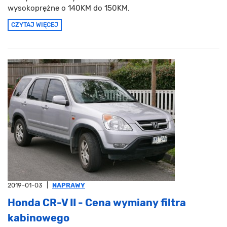
wysokoprężne o 140KM do 150KM.
CZYTAJ WIĘCEJ
2019-01-03
|
NAPRAWY
Honda CR-V II - Cena wymiany filtra
kabinowego