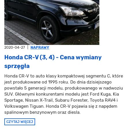
2020-04-27
|
NAPRAWY
Honda CR-V (3, 4) - Cena wymiany
sprzęgła
Honda CR-V to auto klasy kompaktowej segmentu C, które
jest produkowane od 1995 roku. Do dnia dzisiejszego
powstało 5 generacji modelu, produkowanego w nadwoziu
SUV. Głównymi konkurentami modelu jest Ford Kuga, Kia
Sportage, Nissan X-Trail, Subaru Forester, Toyota RAV4 i
Volkswagen Tiguan. Honda CR-V pojawia się z napędem
spalinowym benzynowym oraz diesla.
CZYTAJ WIĘCEJ