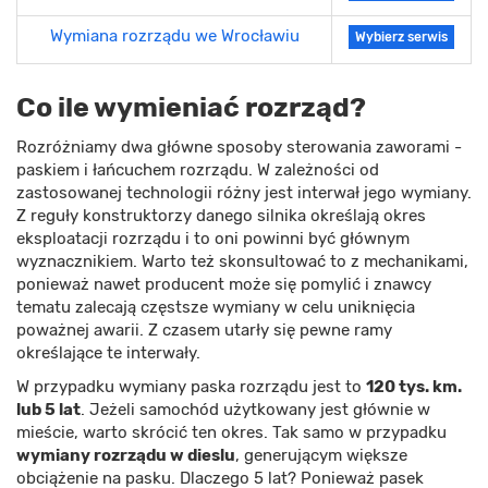
Wymiana rozrządu we Wrocławiu
Wybierz serwis
Co ile wymieniać rozrząd?
Rozróżniamy dwa główne sposoby sterowania zaworami -
paskiem i łańcuchem rozrządu. W zależności od
zastosowanej technologii różny jest interwał jego wymiany.
Z reguły konstruktorzy danego silnika określają okres
eksploatacji rozrządu i to oni powinni być głównym
wyznacznikiem. Warto też skonsultować to z mechanikami,
ponieważ nawet producent może się pomylić i znawcy
tematu zalecają częstsze wymiany w celu uniknięcia
poważnej awarii. Z czasem utarły się pewne ramy
określające te interwały.
W przypadku wymiany paska rozrządu jest to
120 tys. km.
lub 5 lat
. Jeżeli samochód użytkowany jest głównie w
mieście, warto skrócić ten okres. Tak samo w przypadku
wymiany rozrządu w dieslu
, generującym większe
obciążenie na pasku. Dlaczego 5 lat? Ponieważ pasek