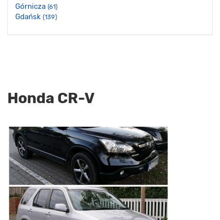
Górnicza
(61)
Gdańsk
(139)
Honda CR-V