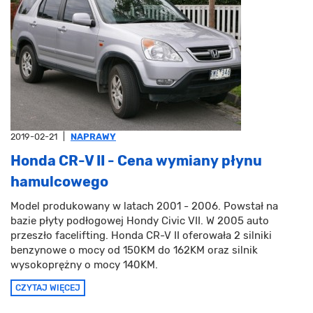
2019-02-21
|
NAPRAWY
Honda CR-V II - Cena wymiany płynu
hamulcowego
Model produkowany w latach 2001 - 2006. Powstał na
bazie płyty podłogowej Hondy Civic VII. W 2005 auto
przeszło facelifting. Honda CR-V II oferowała 2 silniki
benzynowe o mocy od 150KM do 162KM oraz silnik
wysokoprężny o mocy 140KM.
CZYTAJ WIĘCEJ