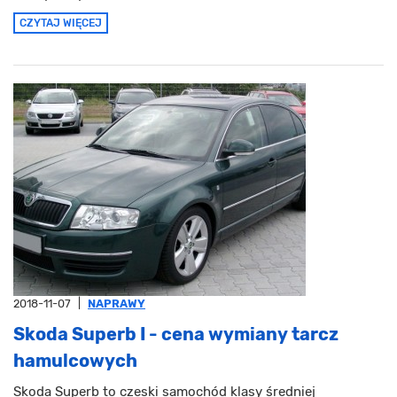
CZYTAJ WIĘCEJ
2018-11-07
|
NAPRAWY
Skoda Superb I - cena wymiany tarcz
hamulcowych
Skoda Superb to czeski samochód klasy średniej