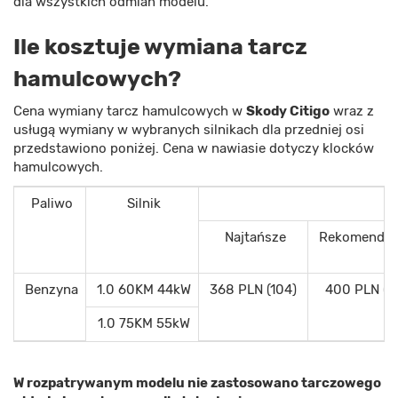
dla wszystkich odmian modelu.
Ile kosztuje wymiana tarcz
hamulcowych?
Cena wymiany tarcz hamulcowych w
Skody Citigo
wraz z
usługą wymiany w wybranych silnikach dla przedniej osi
przedstawiono poniżej. Cena w nawiasie dotyczy klocków
hamulcowych.
Paliwo
Silnik
Pr
Najtańsze
Rekomendo
Benzyna
1.0 60KM 44kW
368 PLN (104)
400 PLN (1
1.0 75KM 55kW
W rozpatrywanym modelu nie zastosowano tarczowego