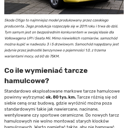
Skoda Citigo to najmniejsz model produkowany przez czeskiego
producenta. Jego produkcja rozpoczęła się w 2011 roku i trwa do dziś.
Tym samym jest on bezpośrednim konkurentem w swojej klasie dla
Volkswagena UP! i Seata Mii. Mimo niewielkich rozmiarów, samochód
można kupić w nadwoziu 3 i 5 drzwiowym. Samochód napędzany jest
jedynie przez jednostki benzynowe o pojemności 1.0, z trzema
wariantami mocy, od 60 do 75KM.
Co ile wymieniać tarcze
hamulcowe?
Standardowo eksploatowane markowe tarcze hamulcowe
powinny wytrzymać
ok. 80 tys. km.
Tarcze różnią się od
siebie ceną oraz budową, gdzie wyróżnić można poza
standardowymi takie jak nawiercane, nacinane,
wentylowane czy sportowe ceramiczne. Do nowych tarcz
hamulcowych nie wolno montować starych klocków
hamulcowych. Warto pamiętać także, aby nie hamować