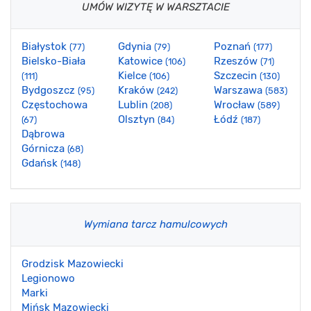
UMÓW WIZYTĘ W WARSZTACIE
Białystok
Gdynia
Poznań
(77)
(79)
(177)
Bielsko-Biała
Katowice
Rzeszów
(106)
(71)
Kielce
Szczecin
(111)
(106)
(130)
Bydgoszcz
Kraków
Warszawa
(95)
(242)
(583)
Częstochowa
Lublin
Wrocław
(208)
(589)
Olsztyn
Łódź
(67)
(84)
(187)
Dąbrowa
Górnicza
(68)
Gdańsk
(148)
Wymiana tarcz hamulcowych
Grodzisk Mazowiecki
Legionowo
Marki
Mińsk Mazowiecki