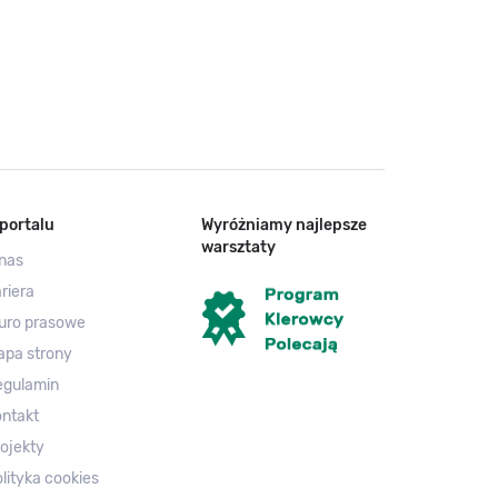
portalu
Wyróżniamy najlepsze
warsztaty
nas
riera
uro prasowe
apa strony
egulamin
ntakt
ojekty
lityka cookies