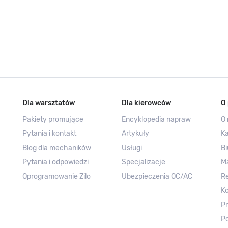
Dla warsztatów
Dla kierowców
O 
Pakiety promujące
Encyklopedia napraw
O 
Pytania i kontakt
Artykuły
Ka
Blog dla mechaników
Usługi
Bi
Pytania i odpowiedzi
Specjalizacje
M
Oprogramowanie Zilo
Ubezpieczenia OC/AC
R
Ko
Pr
Po