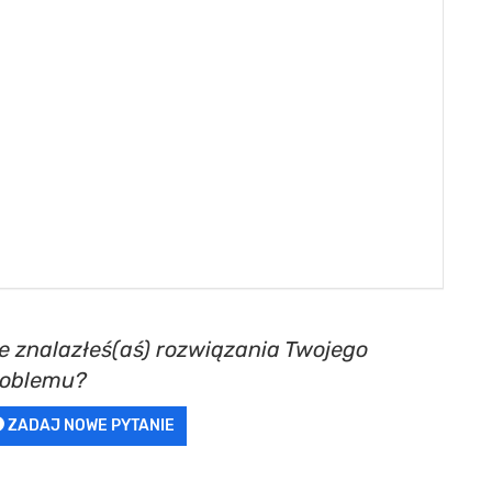
e znalazłeś(aś) rozwiązania Twojego
roblemu?
ZADAJ NOWE PYTANIE