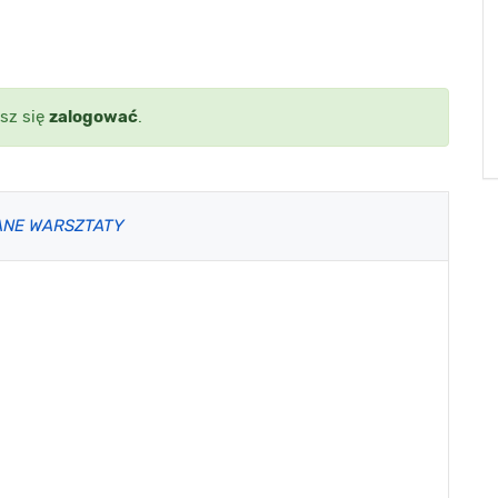
sz się
zalogować
.
ANE WARSZTATY