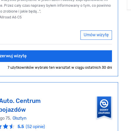
ze. Przez cały czas naprawy byłem informowany o tym, co powinno
zrobione i jakie będą...",
 Allroad A6 C5
Umów wizytę
zerwuj wizytę
7 użytkowników wybrało ten warsztat
w ciągu ostatnich 30 dni
Auto. Centrum
 pojazdów
ego 75,
Olsztyn
5.5
(52 opinie)