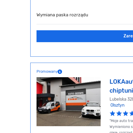
Wymiana paska rozrządu
Zare
Promowany
LOKAaut
chiptun
Lubelska 32E
Olsztyn
"Moje auto tr
Wymieniono sz
oleje, rozrzą