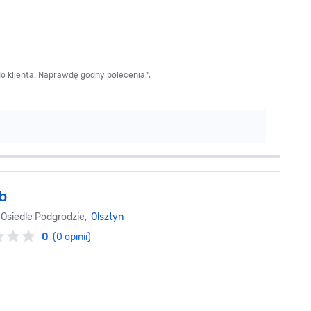
do klienta. Naprawdę godny polecenia.",
b
, Osiedle Podgrodzie,
Olsztyn
0
(0 opinii)