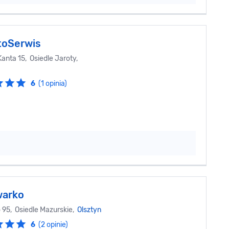
toSerwis
anta 15, Osiedle Jaroty,
6
(1 opinia)
warko
 95, Osiedle Mazurskie,
Olsztyn
6
(2 opinie)