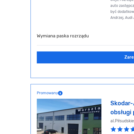
auto zastępc
być dodatkowo 
Andrzej, Audi
Wymiana paska rozrządu
Zare
Promowany
Skodar-
obsługi
al.Piłsudski