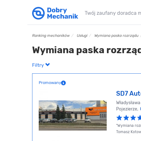
Twój zaufany doradca 
Ranking mechaników
Usługi
Wymiana paska rozrządu
Wymiana paska rozrząd
Filtry
Promowany
SD7 Aut
Władysława 
Pojezierze,
"Wymiana rozr
Tomasz Kotows