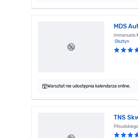
MDS Au
Immanuela K
Olsztyn
Warsztat nie udostępnia kalendarza online.
TNS Sk
Piłsudskiego