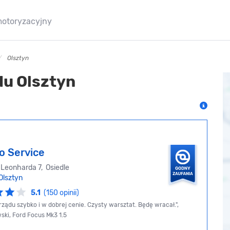
motoryzacyjny
Olsztyn
u Olsztyn
o Service
Leonharda 7, Osiedle
Olsztyn
5.1
(150 opinii)
ządu szybko i w dobrej cenie. Czysty warsztat. Będę wracał.",
ki, Ford Focus Mk3 1.5