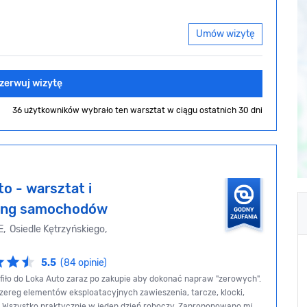
Umów wizytę
zerwuj wizytę
36 użytkowników wybrało ten warsztat
w ciągu ostatnich 30 dni
o - warsztat i
ing samochodów
, Osiedle Kętrzyńskiego,
5.5
(84 opinie)
afiło do Loka Auto zaraz po zakupie aby dokonać napraw "zerowych".
ereg elementów eksploatacyjnych zawieszenia, tarcze, klocki,
d. Wszystko praktycznie w jeden dzień roboczy. Zaproponowano mi