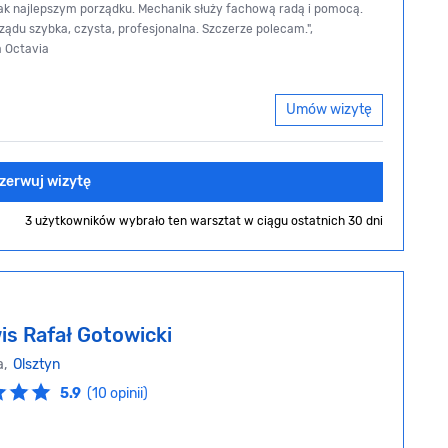
ak najlepszym porządku. Mechanik służy fachową radą i pomocą.
ądu szybka, czysta, profesjonalna. Szczerze polecam.",
a Octavia
Umów wizytę
zerwuj wizytę
3 użytkowników wybrało ten warsztat
w ciągu ostatnich 30 dni
is Rafał Gotowicki
a,
Olsztyn
5.9
(10 opinii)