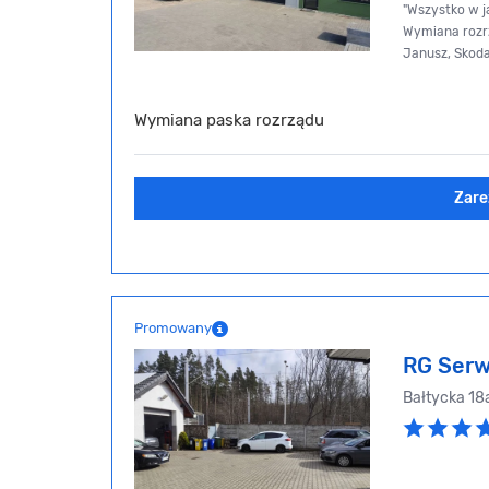
"Wszystko w j
Wymiana rozrz
Janusz, Skod
Wymiana paska rozrządu
Zare
Promowany
RG Serw
Bałtycka 18