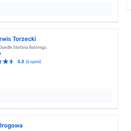
rwis Torzecki
Osiedle Stefana Batorego,
a
5.3
(6 opinii)
Drogowa