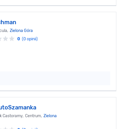
chman
cula,
Zielona Góra
0
(0 opinii)
AutoSzamanka
bok Castoramy, Centrum,
Zielona