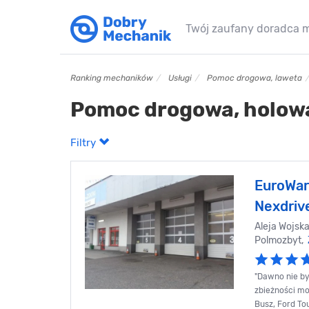
Twój zaufany doradca 
Ranking mechaników
Usługi
Pomoc drogowa, laweta
Pomoc drogowa, holowa
Filtry
EuroWar
Nexdriv
Aleja Wojska
Polmozbyt,
"Dawno nie by
zbieżności mo
Busz, Ford T