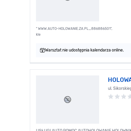
" WWW.AUTO-HOLOWANIE.ZA.PL_886886501",
kle
Warsztat nie udostępnia kalendarza online.
HOLOWA
ul. Sikorski
USŁUGI AUTO POMOC AUTOHOLOWANIE HOLOWNIK 