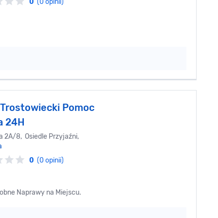
0
(0 opinii)
 Trostowiecki Pomoc
a 24H
 2A/8, Osiedle Przyjaźni,
a
0
(0 opinii)
bne Naprawy na Miejscu.