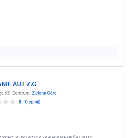
NIE AUT Z.G
ego 63, Centrum,
Zielona Góra
0
(0 opinii)
SPECJALISTYCZNY ZABIERAM 5 OSÓB I AUTO