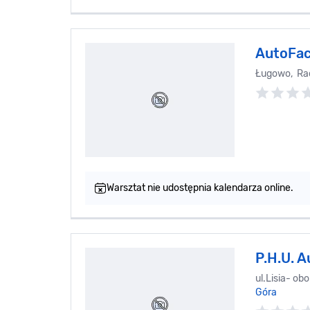
AutoFa
Ługowo, Ra
Warsztat nie udostępnia kalendarza online.
P.H.U. 
ul.Lisia- o
Góra