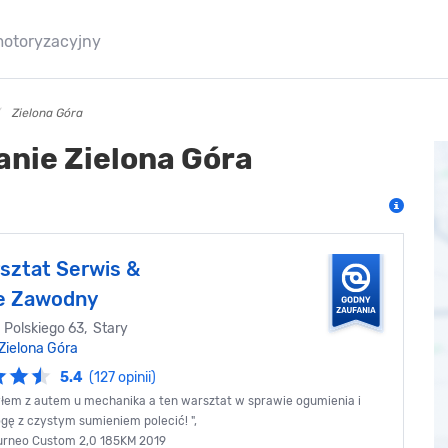
motoryzacyjny
Zielona Góra
nie Zielona Góra
sztat Serwis &
e Zawodny
 Polskiego 63, Stary
Zielona Góra
5.4
(127 opinii)
łem z autem u mechanika a ten warsztat w sprawie ogumienia i
gę z czystym sumieniem polecić! ",
ourneo Custom 2,0 185KM 2019