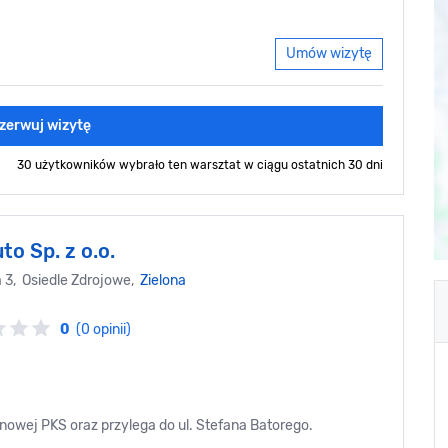
Umów wizytę
zerwuj wizytę
30 użytkowników wybrało ten warsztat
w ciągu ostatnich 30 dni
uto Sp. z o.o.
a 3, Osiedle Zdrojowe,
Zielona
0
(0 opinii)
ynowej PKS oraz przylega do ul. Stefana Batorego.