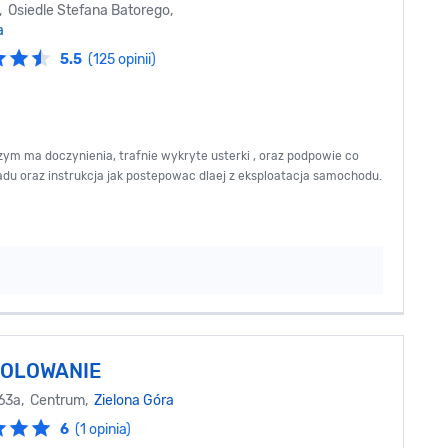
, Osiedle Stefana Batorego,
a
5.5
(125 opinii)
zym ma doczynienia, trafnie wykryte usterki , oraz podpowie co
adu oraz instrukcja jak postepowac dlaej z eksploatacja samochodu.
OLOWANIE
 63a, Centrum,
Zielona Góra
6
(1 opinia)