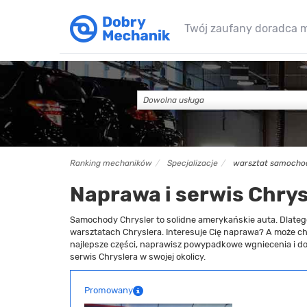
Twój zaufany doradca 
Dowolna usługa
Ranking mechaników
Specjalizacje
warsztat samochod
Naprawa i serwis Chrys
Samochody Chrysler to solidne amerykańskie auta. Dlateg
warsztatach Chryslera. Interesuje Cię naprawa? A może c
najlepsze części, naprawisz powypadkowe wgniecenia i d
serwis Chryslera w swojej okolicy.
Promowany