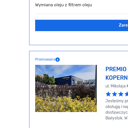
Wymiana oleju z filtrem oleju
Zare
Promowany
PREMIO 
KOPERN
ul. Mikołaja
Jesteśmy pr
obsługą i 
dostawczych
Białystok. 