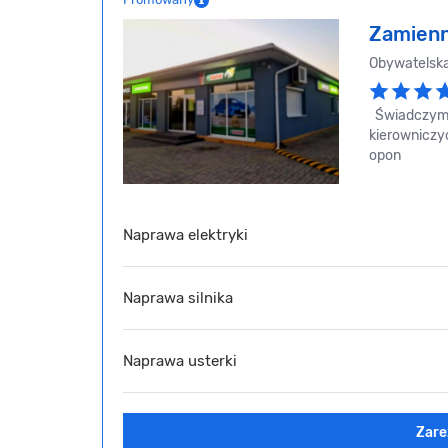
Zamienn
Obywatelska
Świadczymy 
kierowniczy
opon
Naprawa elektryki
Naprawa silnika
Naprawa usterki
Zare