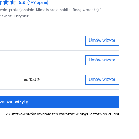
5.6
(199 opinii)
nie, profesjonalnie. Klimatyzacja nabita. Będę wracał. :) ",
iewicz, Chrysler
Umów wizytę
Umów wizytę
150 zł
Umów wizytę
od
zerwuj wizytę
23 użytkowników wybrało ten warsztat
w ciągu ostatnich 30 dni