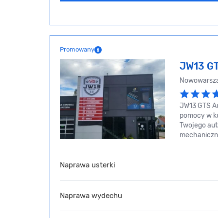
Promowany
JW13 GT
Nowowarsza
JW13 GTS Au
pomocy w kup
Twojego aut
mechaniczną 
Naprawa usterki
Naprawa wydechu