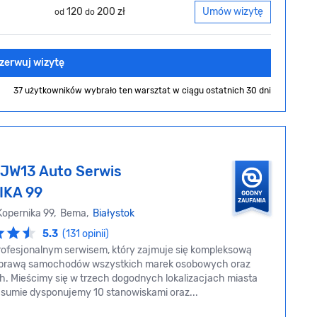
120
200 zł
Umów wizytę
od
do
zerwuj wizytę
37 użytkowników wybrało ten warsztat
w ciągu ostatnich 30 dni
JW13 Auto Serwis
IKA 99
 Kopernika 99, Bema,
Białystok
5.3
(131 opinii)
ofesjonalnym serwisem, który zajmuje się kompleksową
naprawą samochodów wszystkich marek osobowych oraz
. Mieścimy się w trzech dogodnych lokalizacjach miasta
W sumie dysponujemy 10 stanowiskami oraz...