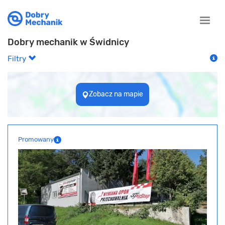
Toggle
naviga
Dobry mechanik w Świdnicy
Filtry
Zobacz na mapie
Promowany