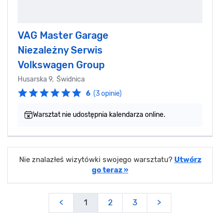
VAG Master Garage
Niezależny Serwis
Volkswagen Group
Husarska 9, Świdnica
6
(3 opinie)
Warsztat nie udostępnia kalendarza online.
Nie znalazłeś wizytówki swojego warsztatu?
Utwórz
go teraz »
<
1
2
3
>