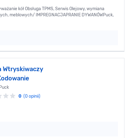
wyważanie kół Obsługa TPMS, Serwis Olejowy, wymiana
hodowych, meblowych/ IMPREGNACJAPRANIE DYWANÓWPuck,
 Wtryskiwaczy
Kodowanie
Puck
0
(0 opinii)