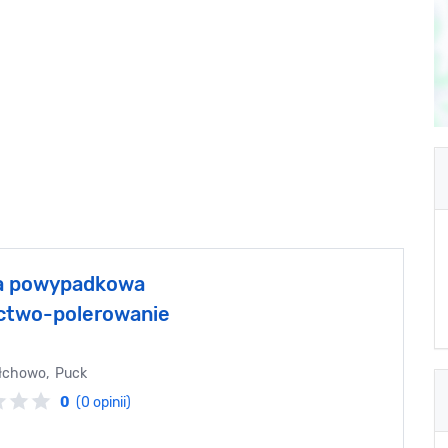
a powypadkowa
nictwo-polerowanie
ołchowo, Puck
0
(0 opinii)