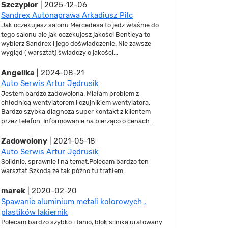
Szczypior
| 2025-12-06
Sandrex Autonaprawa Arkadiusz Pilc
Jak oczekujesz salonu Mercedesa to jedz właśnie do
tego salonu ale jak oczekujesz jakości Bentleya to
wybierz Sandrex i jego doświadczenie. Nie zawsze
wygląd ( warsztat) świadczy o jakości...
Angelika
| 2024-08-21
Auto Serwis Artur Jędrusik
Jestem bardzo zadowolona. Miałam problem z
chłodnicą wentylatorem i czujnikiem wentylatora.
Bardzo szybka diagnoza super kontakt z klientem
przez telefon. Informowanie na bierząco o cenach...
Zadowolony
| 2021-05-18
Auto Serwis Artur Jędrusik
Solidnie, sprawnie i na temat.Polecam bardzo ten
warsztat.Szkoda ze tak późno tu trafiłem .
marek
| 2020-02-20
Spawanie aluminium metali kolorowych ,
plastików lakiernik
Polecam bardzo szybko i tanio, blok silnika uratowany