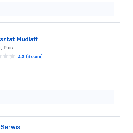
sztat Mudlaff
b, Puck
3.2
(8 opinii)
 Serwis