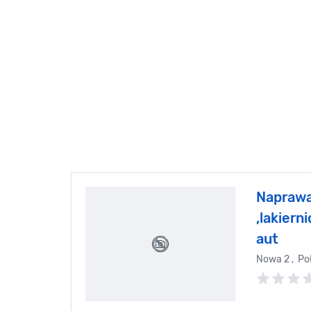
Napraw
,lakier
aut
Nowa 2 , P