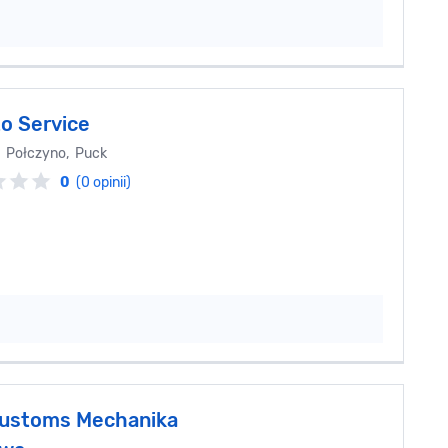
o Service
 Połczyno, Puck
0
(0 opinii)
ustoms Mechanika