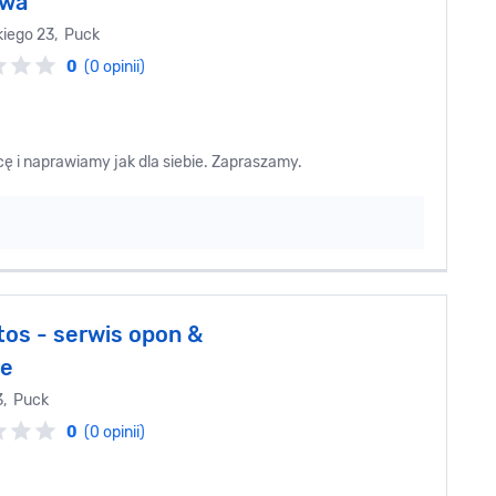
owa
kiego 23, Puck
0
(0 opinii)
cę i naprawiamy jak dla siebie. Zapraszamy.
tos - serwis opon &
re
3, Puck
0
(0 opinii)