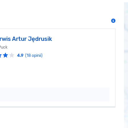
rwis Artur Jędrusik
Puck
4.9
(18 opinii)