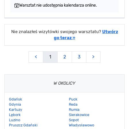
Warsztat nie udostępnia kalendarza online.
Nie znalazłeś wizytówki swojego warsztatu?
Utwórz
go teraz »
<
1
2
3
>
W OKOLICY
Gdańsk
Puck
Gdynia
Reda
Kartuzy
Rumia
Lębork
Sierakowice
Luzino
Sopot
Pruszcz Gdański
Władysławowo