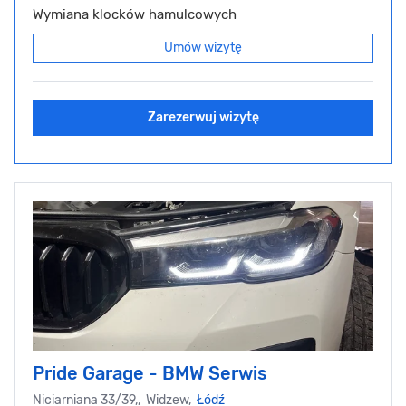
Wymiana klocków hamulcowych
Umów wizytę
Zarezerwuj wizytę
Pride Garage - BMW Serwis
Niciarniana 33/39,, Widzew,
Łódź