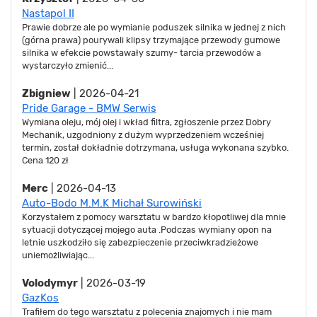
Nastapol II
Prawie dobrze ale po wymianie poduszek silnika w jednej z nich
(górna prawa) pourywali klipsy trzymające przewody gumowe
silnika w efekcie powstawały szumy- tarcia przewodów a
wystarczyło zmienić...
Zbigniew
| 2026-04-21
Pride Garage - BMW Serwis
Wymiana oleju, mój olej i wkład filtra, zgłoszenie przez Dobry
Mechanik, uzgodniony z dużym wyprzedzeniem wcześniej
termin, został dokładnie dotrzymana, usługa wykonana szybko.
Cena 120 zł
Merc
| 2026-04-13
Auto-Bodo M.M.K Michał Surowiński
Korzystałem z pomocy warsztatu w bardzo kłopotliwej dla mnie
sytuacji dotyczącej mojego auta .Podczas wymiany opon na
letnie uszkodziło się zabezpieczenie przeciwkradzieżowe
uniemożliwiając...
Volodymyr
| 2026-03-19
GazKos
Trafiłem do tego warsztatu z polecenia znajomych i nie mam