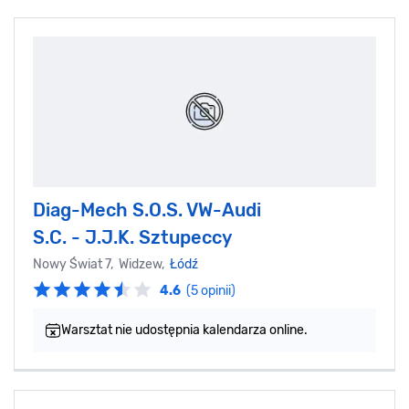
Diag-Mech S.O.S. VW-Audi
S.C. - J.J.K. Sztupeccy
Nowy Świat 7, Widzew,
Łódź
4.6
(5 opinii)
Warsztat nie udostępnia kalendarza online.