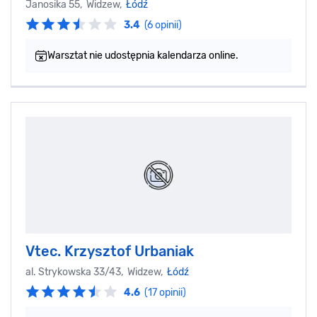
Janosika 55, Widzew,
Łódź
3.4
(6 opinii)
Warsztat nie udostępnia kalendarza online.
Vtec. Krzysztof Urbaniak
al. Strykowska 33/43, Widzew,
Łódź
4.6
(17 opinii)