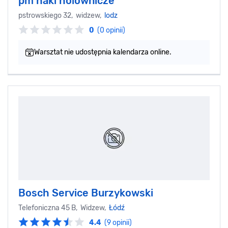
pm haki holownicze
pstrowskiego 32, widzew,
lodz
0
(0 opinii)
Warsztat nie udostępnia kalendarza online.
Bosch Service Burzykowski
Telefoniczna 45 B, Widzew,
Łódź
4.4
(9 opinii)