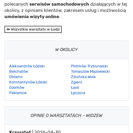
polecanych
serwisów samochodowych
działających w tej
okolicy, z opiniami klientów, zakresem usług i możliwością
umówienia wizyty online
.
Wszystkie warsztaty w Łodzi
W OKOLICY
Aleksandrów Łódzki
Piotrków Trybunalski
Bełchatów
Tomaszów Mazowiecki
Głowno
Zduńska Wola
Konstantynów Łódzki
Zgierz
Ozorków
Łask
Pabianice
Łęczyca
OPINIE O WARSZTATACH - WIDZEW
Krzysztof
| 2026-04-30