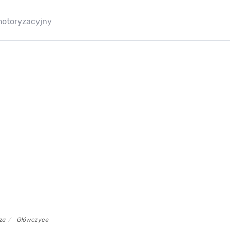
motoryzacyjny
za
Główczyce