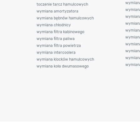
wymiana
toczenie tarcz hamulcowych
wymiana
wymiana amortyzatora
wymiana
wymiana bębnów hamulcowych
wymian
wymiana chłodnicy
wymiana
wymiana filtra kabinowego
wymiana
wymiana filtra paliwa
wymian
wymiana filtra powietrza
wymiana
wymiana intercoolera
wymian
wymiana klocków hamulcowych
wymian
wymiana koła dwumasowego