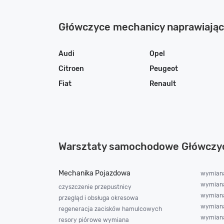
Główczyce mechanicy naprawiają
Audi
Opel
Citroen
Peugeot
Fiat
Renault
Warsztaty samochodowe Główczy
Mechanika Pojazdowa
wymiana
wymiana 
czyszczenie przepustnicy
wymiana
przegląd i obsługa okresowa
wymiana
regeneracja zacisków hamulcowych
wymiana
resory piórowe wymiana