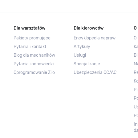
Dla warsztatów
Dla kierowców
O 
Pakiety promujące
Encyklopedia napraw
O 
Pytania i kontakt
Artykuły
Ka
Blog dla mechaników
Usługi
Bi
Pytania i odpowiedzi
Specjalizacje
M
Oprogramowanie Zilo
Ubezpieczenia OC/AC
R
Ko
Pr
Po
Us
Po
In
d