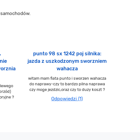
m samochodów.
.
punto 98 sx 1242 poj silnika:
nie
jazda z uszkodzonym sworzniem
worznia
wahacza
witam mam fiata punto i sworzen wahacza
do naprawy-czy to bardzo pilna naprawa
 lewego
czy moge jezdzic,oraz czy to duzy koszt ?
przód)
oryjne ?
Odpowiedzi (1)