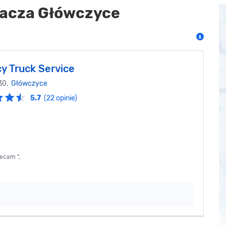
acza Główczyce
y Truck Service
 30,
Główczyce
5.7
(22 opinie)
ecam ",