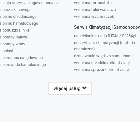
 oleju skrzynia biegów manualna
wymiana termostatu
 paska klinowego
wymiana tulei wahacza
 płynu chłodniczego
wymiana wycieraczek
a płynu hamulcowego
Serwis Klimatyzacji Samochodo
 poduszki silnika
napełnianie układu R134a / R1234yf
 pompy paliwa
odgrzybianie klimatyzacji (metoda
a pompy wody
chemiczna)
 półosi
ozonowanie wnętrza samochodu
a przegubu napędowego
wymiana chłodnicy klimatyzacji
a przewodu hamulcowego
wymiana sprężarki klimatyzacji
Więcej usług