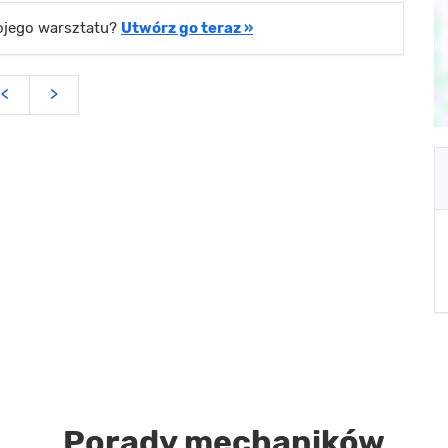
wojego warsztatu?
Utwórz go teraz »
<
>
Porady mechaników