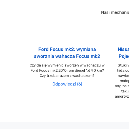
Nasi mechani
Ford Focus mk2: wymiana
Niss
sworznia wahacza Focus mk2
Poje
Czy da się wymienić sworzeń w wachaczu w
Stuki 
Ford Focus mk2 2010 rom diesel 1.6 90 km?
tiida.
Czy trzeba razem z wachaczem?
nawier
małe
Odpowiedzi (6)
odgłos s
tak 
amortyz