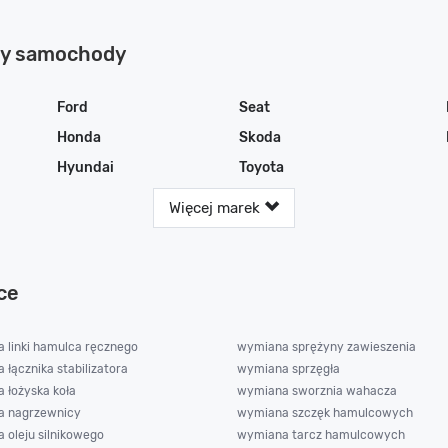
cy samochody
Ford
Seat
Honda
Skoda
Hyundai
Toyota
Więcej marek
ce
 linki hamulca ręcznego
wymiana sprężyny zawieszenia
łącznika stabilizatora
wymiana sprzęgła
 łożyska koła
wymiana sworznia wahacza
 nagrzewnicy
wymiana szczęk hamulcowych
 oleju silnikowego
wymiana tarcz hamulcowych